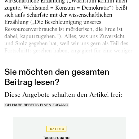
wirtschaftliche Erzählung („Wachstum kommt allen
zugute, Wohlstand = Konsum = Demokratie“) beißt
sich aufs Schärfste mit der wissenschaftlichen
Erzählung („Die Beschleunigung unseres
Ressourcenverbrauchs ist mörderisch, die Erde ist
dabei, kaputtzugehen.“). Alles, was uns Zuversicht
und Stolz gegeben hat, weil wir uns gern als Teil des
Fortschritts gesehen haben, engagiert für eine weniger
ungerechte Welt, dreht sich um, spricht gegen uns....
Sie möchten den gesamten
Beitrag lesen?
Diese Angebote schalten den Artikel frei:
ICH HABE BEREITS EINEN ZUGANG
TDZ+ PRO
Tageszugang
Stand