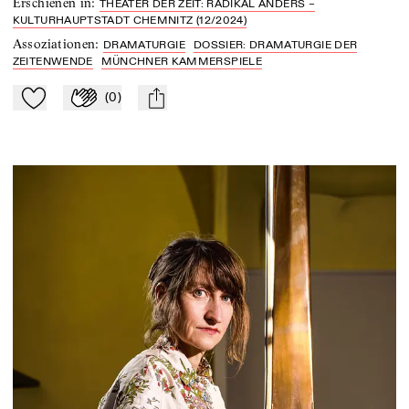
Erschienen in
:
THEATER DER ZEIT: RADIKAL ANDERS –
KULTURHAUPTSTADT CHEMNITZ (12/2024)
Assoziationen
:
DRAMATURGIE
DOSSIER: DRAMATURGIE DER
ZEITENWENDE
MÜNCHNER KAMMERSPIELE
(
0
)
Zu Mein-TdZ hinzufügen
Applaudieren
mail