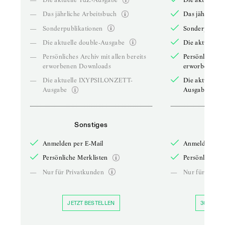
—
Das jährliche Arbeitsbuch
Das jährliche 
—
Sonderpublikationen
Sonderpublika
—
Die aktuelle double-Ausgabe
Die aktuelle 
—
Persönliches Archiv mit allen bereits
Persönliches A
erworbenen Downloads
erworbenen D
—
Die aktuelle IXYPSILONZETT-
Die aktuelle
Ausgabe
Ausgabe
Sonstiges
So
Anmelden per E-Mail
Anmelden per 
Persönliche Merklisten
Persönliche Me
—
Nur für Privatkunden
—
Nur für Priva
JETZT BESTELLEN
30 TAGE 