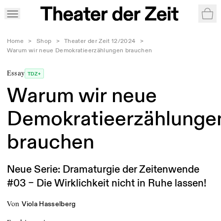
War
Home
>
Shop
>
Theater der Zeit 12/2024
>
Warum wir neue Demokratieerzählungen brauchen
Essay
TDZ+
Warum wir neue
Demokratieerzählunge
brauchen
Neue Serie: Dramaturgie der Zeitenwende
#03 – Die Wirklichkeit nicht in Ruhe lassen!
von
Viola Hasselberg