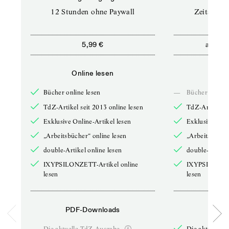
12 Stunden ohne Paywall
Zeitschrif
ab
5,99 €
5,9
Online lesen
Onli
Bücher online lesen
—
Bücher online 
TdZ-Artikel seit 2013 online lesen
TdZ-Artikel se
Exklusive Online-Artikel lesen
Exklusive Onli
„Arbeitsbücher“ online lesen
„Arbeitsbücher
double-Artikel online lesen
double-Artikel
IXYPSILONZETT-Artikel online
IXYPSILONZET
lesen
lesen
PDF-Downloads
PDF-
—
Die aktuelle TdZ-Ausgabe
Die aktuelle 