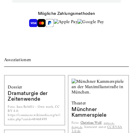
Mögliche Zahlungsmethoden
Assoziationen
Dossier
Dramaturgie der
Zeitenwende
Theater
Foto
:
Jean Rebiffé – Own work, CC
Münchner
BY 4.0,
Kammerspiele
https://commons.wikimedia.org/w/i
ndex.php?curid=48468499
Foto
:
Christian Wolf
,
www.c-w-
, lizensiert unter
CC BY-SA
design.de
3.0 de