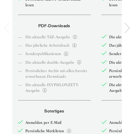
lesen
lesen
PDF-Downloads
PDF-
—
Die aktuelle TdZ-Ausgabe
Die aktuelle 
—
Das jährliche Arbeitsbuch
Das jährliche 
—
Sonderpublikationen
Sonderpublika
—
Die aktuelle double-Ausgabe
Die aktuelle 
—
Persönliches Archiv mit allen bereits
Persönliches A
erworbenen Downloads
erworbenen D
—
Die aktuelle IXYPSILONZETT-
Die aktuelle
Ausgabe
Ausgabe
Sonstiges
So
Anmelden per E-Mail
Anmelden per 
Persönliche Merklisten
Persönliche Me