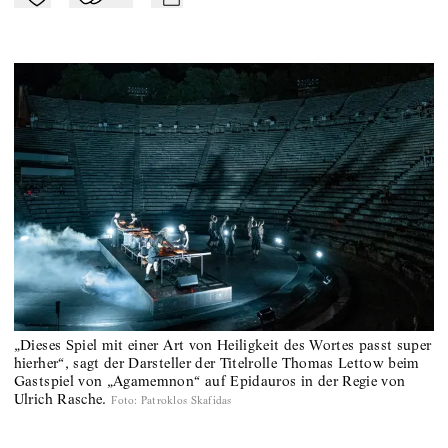
Zu Mein-TdZ hinzufügen
Applaudieren
mail
„Dieses Spiel mit einer Art von Heiligkeit des Wortes passt super
hierher“, sagt der Darsteller der Titelrolle Thomas Lettow beim
Gastspiel von „Agamemnon“ auf Epidauros in der Regie von
Ulrich Rasche.
Foto
:
Patroklos Skafidas