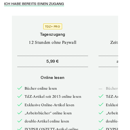
ICH HABE BEREITS EINEN ZUGANG
TDZ+ PRO
Tageszugang
Stand
12 Stunden ohne Paywall
Zeitschrif
ab
5,99 €
5,9
Online lesen
Onli
Bücher online lesen
—
Bücher online 
TdZ-Artikel seit 2013 online lesen
TdZ-Artikel se
Exklusive Online-Artikel lesen
Exklusive Onli
„Arbeitsbücher“ online lesen
„Arbeitsbücher
double-Artikel online lesen
double-Artikel
IXYPSILONZETT-Artikel online
IXYPSILONZET