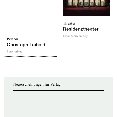
Theater
Residenztheater
Foto
:
© Simon Koy
Person
Christoph Leibold
Foto
:
privat
Neuerscheinungen im Verlag