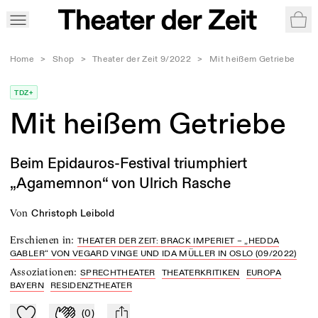
War
Home
>
Shop
>
Theater der Zeit 9/2022
>
Mit heißem Getriebe
TDZ+
Mit heißem Getriebe
Beim Epidauros-Festival triumphiert
„Agamemnon“ von Ulrich Rasche
von
Christoph Leibold
Erschienen in
:
THEATER DER ZEIT: BRACK IMPERIET – „HEDDA
GABLER“ VON VEGARD VINGE UND IDA MÜLLER IN OSLO (09/2022)
Assoziationen
:
SPRECHTHEATER
THEATERKRITIKEN
EUROPA
BAYERN
RESIDENZTHEATER
(
0
)