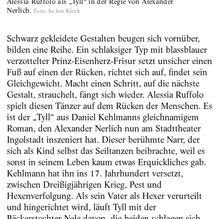
Alessia Ruffolo als „Tyll“ in der Regie von Alexander
Nerlich.
Foto
:
Jochen Klenk
Schwarz gekleidete Gestalten beugen sich vornüber,
bilden eine Reihe. Ein schlaksiger Typ mit blassblauer
verzottelter Prinz-Eisenherz-Frisur setzt unsicher einen
Fuß auf einen der Rücken, richtet sich auf, findet sein
Gleichgewicht. Macht einen Schritt, auf die nächste
Gestalt, strauchelt, fängt sich wieder. Alessia Ruffolo
spielt diesen Tänzer auf dem Rücken der Menschen. Es
ist der „Tyll“ aus Daniel Kehlmanns gleichnamigem
Roman, den Alexander Nerlich nun am Stadttheater
Ingolstadt inszeniert hat. Dieser berühmte Narr, der
sich als Kind selbst das Seiltanzen beibrachte, weil es
sonst in seinem Leben kaum etwas Erquickliches gab.
Kehlmann hat ihn ins 17. Jahrhundert versetzt,
zwischen Dreißigjährigen Krieg, Pest und
Hexenverfolgung. Als sein Vater als Hexer verurteilt
und hingerichtet wird, läuft Tyll mit der
Bäckerstochter Nele davon, die beiden schlagen sich