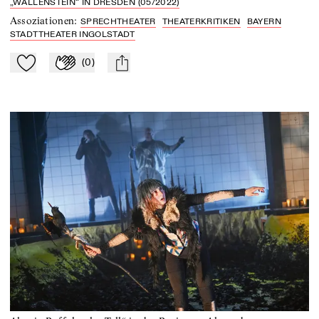
„WALLENSTEIN“ IN DRESDEN (05/2022)
Assoziationen
:
SPRECHTHEATER
THEATERKRITIKEN
BAYERN
STADTTHEATER INGOLSTADT
(
0
)
Zu Mein-TdZ hinzufügen
Applaudieren
mail