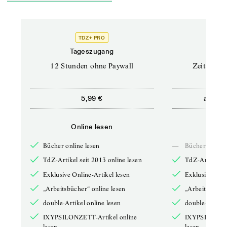
TDZ+ PRO
Tageszugang
Stand
12 Stunden ohne Paywall
Zeitschrif
ab
5,99 €
5,9
Online lesen
Onli
Bücher online lesen
—
Bücher online 
TdZ-Artikel seit 2013 online lesen
TdZ-Artikel se
Exklusive Online-Artikel lesen
Exklusive Onli
„Arbeitsbücher“ online lesen
„Arbeitsbücher
double-Artikel online lesen
double-Artikel
IXYPSILONZETT-Artikel online
IXYPSILONZET
lesen
lesen