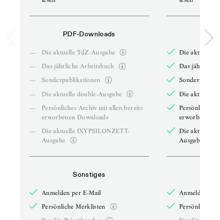
PDF-Downloads
PDF-
—
Die aktuelle TdZ-Ausgabe
Die aktuelle 
—
Das jährliche Arbeitsbuch
Das jährliche 
—
Sonderpublikationen
Sonderpublika
—
Die aktuelle double-Ausgabe
Die aktuelle 
—
Persönliches Archiv mit allen bereits
Persönliches A
erworbenen Downloads
erworbenen D
—
Die aktuelle IXYPSILONZETT-
Die aktuelle
Ausgabe
Ausgabe
Sonstiges
So
Anmelden per E-Mail
Anmelden per 
Persönliche Merklisten
Persönliche Me