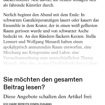
als fahrende Künstler durch.
Nerlich beginnt den Abend mit dem Ende: In
schwarzen Ganzkörperanzügen lauert oder kauert das
Ensemble in dem Krater, der in einen weiß gefliesten
Raum gerissen wurde und von schwarzer Asche
bedeckt ist. An den Rändern flackern Kerzen. Stella
Lennert und Wolfgang Menardi haben einen
apokalyptisch anmutenden Raum entworfen, eine
Mischung aus Kriegsruine und Labor, eine
Versuchsanordnung zum unerschöpflichen Thema
Mensch. Hier also, in den Überbleibseln ihrer Leben
erinnern sie sich an die Zeit...
Sie möchten den gesamten
Beitrag lesen?
Diese Angebote schalten den Artikel frei:
ICH HABE BEREITS EINEN ZUGANG