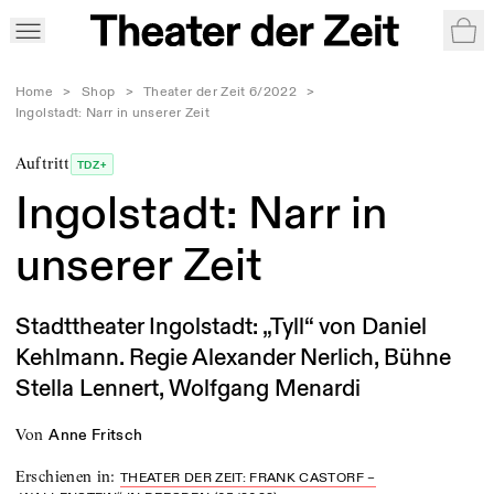
War
Home
>
Shop
>
Theater der Zeit 6/2022
>
Ingolstadt: Narr in unserer Zeit
Auftritt
TDZ+
Ingolstadt: Narr in
unserer Zeit
Stadttheater Ingolstadt: „Tyll“ von Daniel
Kehlmann. Regie Alexander Nerlich, Bühne
Stella Lennert, Wolfgang Menardi
von
Anne Fritsch
Erschienen in
:
THEATER DER ZEIT: FRANK CASTORF –