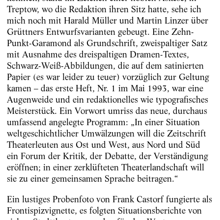
Treptow, wo die Redaktion ihren Sitz ­hatte, sehe ich
mich noch mit Harald Müller und Martin Linzer über
Grüttners Entwurfsvarianten gebeugt. Eine Zehn-
Punkt-­Garamond als Grundschrift, zweispaltiger Satz
mit Ausnahme des dreispaltigen Dramen-Textes,
Schwarz-Weiß-Abbildungen, die auf dem satinierten
Papier (es war leider zu teuer) vorzüglich zur Geltung
kamen – das erste Heft, Nr. 1 im Mai 1993, war eine
Augenweide und ein redaktionelles wie ­typografisches
Meisterstück. Ein Vorwort umriss das neue, durchaus
umfassend angelegte Programm: „In einer Situation
weltgeschichtlicher Umwälzungen will die Zeitschrift
Theaterleuten aus Ost und West, aus Nord und Süd
ein Forum der ­Kritik, der Debatte, der Verständigung
eröffnen; in ­einer zerklüfteten Theaterlandschaft will
sie zu einer gemeinsamen Sprache bei­tragen.“
Ein lustiges Probenfoto von Frank Castorf fungierte als
Frontispizvignette, es folgten ­Situationsberichte von