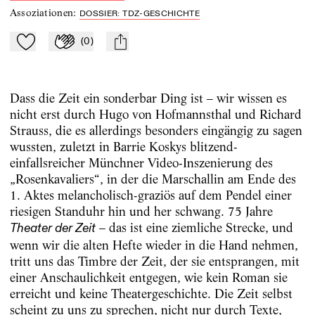
Assoziationen
:
DOSSIER: TDZ-GESCHICHTE
(
0
)
Zu Mein-TdZ hinzufügen
Applaudieren
mail
Dass die Zeit ein sonderbar Ding ist – wir wissen es
nicht erst durch Hugo von Hofmannsthal und Richard
Strauss, die es allerdings besonders eingängig zu sagen
wussten, zuletzt in Barrie Koskys blitzend-
einfallsreicher Münchner Video-Inszenierung des
„Rosenkavaliers“, in der die Marschallin am Ende des
1. Aktes melancholisch-graziös auf dem Pendel einer
riesigen Standuhr hin und her schwang. 75 Jahre
– das ist eine ziemliche Strecke, und
Theater der Zeit
wenn wir die alten Hefte wieder in die Hand nehmen,
tritt uns das Timbre der Zeit, der sie entsprangen, mit
einer Anschaulichkeit entgegen, wie kein Roman sie
erreicht und keine Theatergeschichte. Die Zeit selbst
scheint zu uns zu sprechen, nicht nur durch Texte,