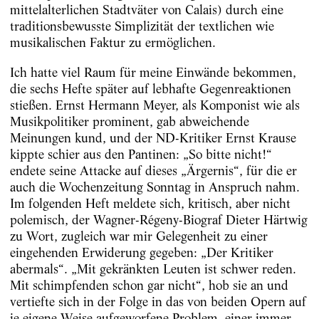
mittelalterlichen Stadtväter von Calais) durch eine
traditionsbewusste Simplizität der textlichen wie
musikalischen Faktur zu ermöglichen.
Ich hatte viel Raum für meine Einwände bekommen,
die sechs Hefte später auf lebhafte Gegenreaktionen
stießen. Ernst Hermann Meyer, als Komponist wie als
Musikpolitiker prominent, gab abweichende
Meinungen kund, und der ND-Kritiker Ernst Krause
kippte schier aus den Pantinen: „So bitte nicht!“
endete seine Attacke auf dieses „Ärgernis“, für die er
auch die Wochenzeitung Sonntag in Anspruch nahm.
Im folgenden Heft meldete sich, kritisch, aber nicht
polemisch, der Wagner-Régeny-Biograf Dieter Härtwig
zu Wort, zugleich war mir Gelegenheit zu einer
eingehenden Erwiderung ge­geben: „Der Kritiker
abermals“. „Mit gekränkten Leuten ist schwer reden.
Mit schimpfenden schon gar nicht“, hob sie an und
vertiefte sich in der Folge in das von beiden Opern auf
je eigene Weise auf­geworfene Problem, einer immer