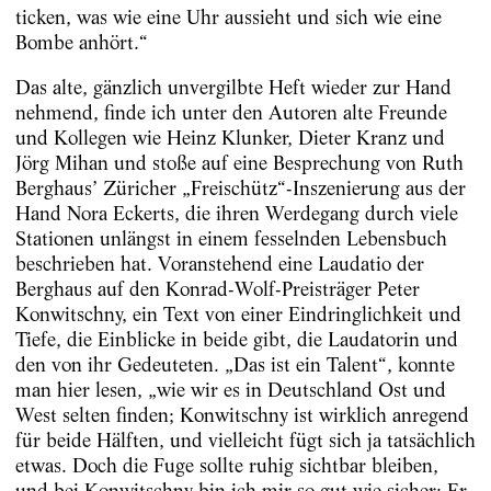
ticken, was wie eine Uhr aussieht und sich wie eine
Bombe anhört.“
Das alte, gänzlich unvergilbte Heft wieder zur Hand
nehmend, finde ich unter den Autoren alte Freunde
und Kollegen wie Heinz Klunker, Dieter Kranz und
Jörg Mihan und stoße auf eine Besprechung von Ruth
Berghaus’ Züricher „Freischütz“-Inszenierung aus der
Hand Nora Eckerts, die ihren Werdegang durch viele
Stationen unlängst in einem fesselnden Lebensbuch
beschrieben hat. Voranstehend eine Laudatio der
Berghaus auf den Konrad-Wolf-Preisträger Peter
Konwitschny, ein Text von einer Eindringlichkeit und
Tiefe, die Einblicke in beide gibt, die Laudatorin und
den von ihr Gedeuteten. „Das ist ein Talent“, konnte
man hier ­lesen, „wie wir es in Deutschland Ost und
West selten finden; Konwitschny ist wirklich anregend
für beide Hälften, und vielleicht fügt sich ja tatsächlich
etwas. Doch die Fuge sollte ruhig sichtbar bleiben,
und bei Konwitschny bin ich mir so gut wie ­sicher: Er