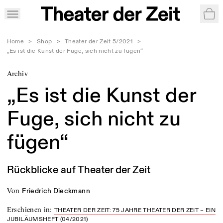
War
Home
>
Shop
>
Theater der Zeit 5/2021
>
„Es ist die Kunst der Fuge, sich nicht zu fügen“
Archiv
„Es ist die Kunst der
Fuge, sich nicht zu
fügen“
Rückblicke auf Theater der Zeit
von
Friedrich Dieckmann
Erschienen in
:
THEATER DER ZEIT: 75 JAHRE THEATER DER ZEIT – EIN
JUBILÄUMSHEFT (04/2021)