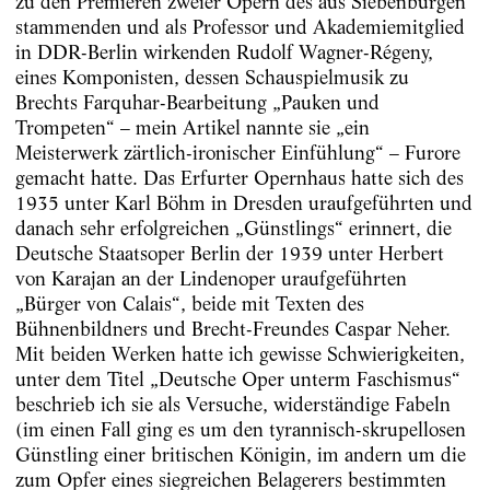
zu den Premieren zweier Opern des aus Siebenbürgen
stammenden und als Professor und Akademiemitglied
in DDR-Berlin wirkenden Rudolf Wagner-Régeny,
eines Komponisten, dessen Schauspielmusik zu
Brechts Farquhar-­Bearbeitung „Pauken und
Trompeten“ – mein Artikel nannte sie „ein
Meisterwerk zärtlich-ironischer Einfühlung“ – Furore
gemacht hatte. Das Erfurter Opernhaus hatte sich des
1935 unter Karl Böhm in Dresden uraufgeführten und
danach sehr erfolg­reichen „Günstlings“ erinnert, die
Deutsche Staatsoper Berlin der 1939 unter Herbert
von Karajan an der Lindenoper uraufgeführten
„Bürger von Calais“, beide mit Texten des
Bühnenbildners und Brecht-Freundes Caspar Neher.
Mit beiden Werken hatte ich gewisse Schwierigkeiten,
unter dem Titel „Deutsche Oper unterm Faschismus“
beschrieb ich sie als Versuche, widerständige Fabeln
(im einen Fall ging es um den tyrannisch-skrupellosen
Günstling einer britischen Königin, im andern um die
zum Opfer eines siegreichen Belagerers bestimmten