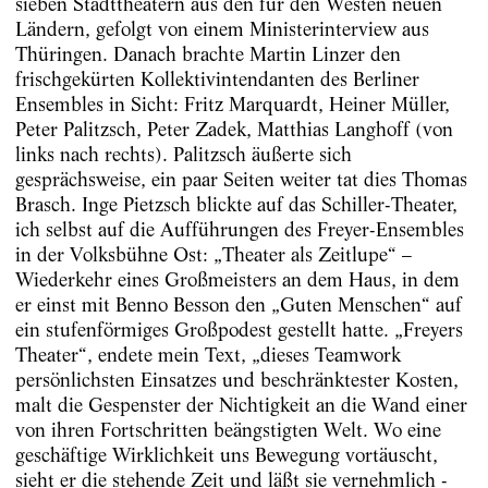
sieben Stadttheatern aus den für den Westen neuen
Ländern, gefolgt von einem Ministerinterview aus
Thüringen. Danach brachte Martin Linzer den
frischgekürten Kollektiv­intendanten des Berliner
Ensembles in Sicht: Fritz Marquardt, Heiner Müller,
Peter Palitzsch, Peter Zadek, Matthias Langhoff (von
links nach rechts). Palitzsch äußerte sich
gesprächsweise, ein paar Seiten weiter tat dies Thomas
Brasch. Inge Pietzsch blickte auf das Schiller-Theater,
ich selbst auf die Aufführungen des Freyer-­Ensembles
in der Volksbühne Ost: „Theater als Zeitlupe“ –
Wiederkehr eines Großmeisters an dem Haus, in dem
er einst mit ­Benno Besson den „Guten Menschen“ auf
ein stufenförmiges Großpodest gestellt hatte. „Freyers
Theater“, endete mein Text, „dieses Teamwork
persönlichsten Einsatzes und beschränktester Kosten,
malt die Gespenster der Nichtigkeit an die Wand einer
von ihren Fortschritten beängstigten Welt. Wo eine
geschäftige Wirklichkeit uns Bewegung vortäuscht,
sieht er die stehende Zeit und läßt sie vernehmlich ­