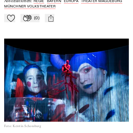
Assoziationen
:
REGIE
BAYERN
EUROPA
THEATER MAGDEBURG
MÜNCHNER VOLKSTHEATER
(
0
)
Zu Mein-TdZ hinzufügen
Applaudieren
mail
Foto
:
Kerstin Schomburg