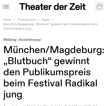
War
Home
>
Praxiswissen
>
Regie
>
München/Magdeburg: „Blutbuch“ gewinnt den Publikumspreis beim
Festival Radikal jung
Meldung (Auszeichnung)
München/Magdeburg:
„Blutbuch“ gewinnt
den Publikumspreis
beim Festival Radikal
jung