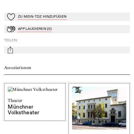
ZU MEIN-TDZ HINZUFÜGEN
Zu Mein-TdZ hinzufügen
APPLAUDIEREN
(
0
)
Applaudieren
TEILEN
:
mail
Assoziationen
Theater
Münchner
Volkstheater