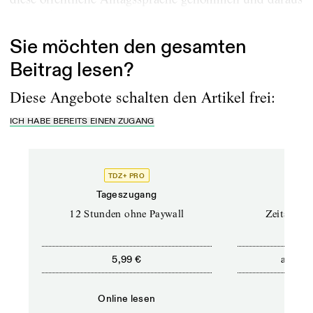
einen Chor...
Sie möchten den gesamten
Beitrag lesen?
Diese Angebote schalten den Artikel frei:
ICH HABE BEREITS EINEN ZUGANG
TDZ+ PRO
Tageszugang
Stand
12 Stunden ohne Paywall
Zeitschrif
ab
5,99 €
5,9
Online lesen
Onli