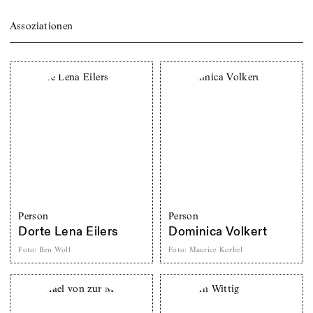
Assoziationen
Person
Person
Dorte Lena Eilers
Dominica Volkert
Foto
:
Ben Wolf
Foto
:
Maurice Korbel