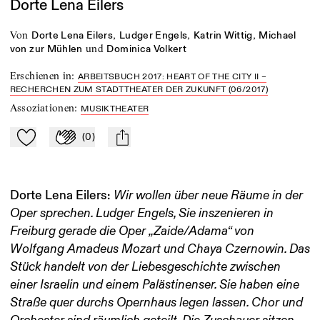
Dorte Lena Eilers
von
,
,
,
Dorte Lena Eilers
Ludger Engels
Katrin Wittig
Michael
und
von zur Mühlen
Dominica Volkert
Erschienen in
:
ARBEITSBUCH 2017: HEART OF THE CITY II –
RECHERCHEN ZUM STADTTHEATER DER ZUKUNFT (06/2017)
Assoziationen
:
MUSIKTHEATER
(
0
)
Zu Mein-TdZ hinzufügen
Applaudieren
mail
Dorte Lena Eilers:
Wir wollen über neue Räume in der
Oper sprechen. Ludger Engels, Sie inszenieren in
Freiburg gerade die Oper „Zaide/Adama“ von
Wolfgang Amadeus Mozart und Chaya Czernowin. Das
Stück handelt von der Liebesgeschichte zwischen
einer Israelin und einem Palästinenser. Sie haben eine
Straße quer durchs Opernhaus legen lassen. Chor und