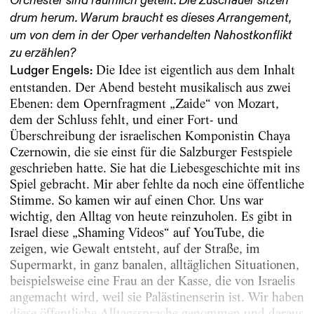
Orchester sind räumlich geteilt. Die Zuschauer sitzen
drum herum. Warum braucht es dieses Arrangement,
um von dem in der Oper verhandelten Nahostkonflikt
zu erzählen?
Die Idee ist eigentlich aus dem Inhalt
Ludger Engels:
entstanden. Der Abend besteht musikalisch aus zwei
Ebenen: dem Opernfragment „Zaide“ von Mozart,
dem der Schluss fehlt, und einer Fort- und
Überschreibung der israelischen Komponistin Chaya
Czernowin, die sie einst für die Salzburger Festspiele
geschrieben hatte. Sie hat die Liebesgeschichte mit ins
Spiel gebracht. Mir aber fehlte da noch eine öffentliche
Stimme. So kamen wir auf einen Chor. Uns war
wichtig, den Alltag von heute reinzuholen. Es gibt in
Israel diese „Shaming Videos“ auf YouTube, die
zeigen, wie Gewalt entsteht, auf der Straße, im
Supermarkt, in ganz banalen, alltäglichen Situationen,
beispielsweise eine Frau an der Kasse, die von Israelis
angemacht wird, weil sie Palästinenserin ist. Wir haben
diese öffentliche Alltagssprache genommen und daraus