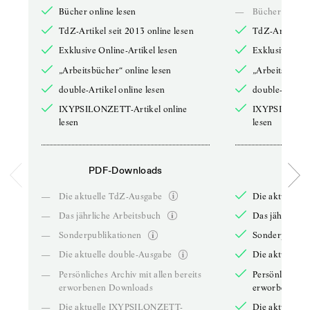
Bücher online lesen
—
Bücher online 
TdZ-Artikel seit 2013 online lesen
TdZ-Artikel se
Exklusive Online-Artikel lesen
Exklusive Onli
„Arbeitsbücher“ online lesen
„Arbeitsbücher
double-Artikel online lesen
double-Artikel
IXYPSILONZETT-Artikel online
IXYPSILONZET
lesen
lesen
PDF-Downloads
PDF-
—
Die aktuelle TdZ-Ausgabe
Die aktuelle 
—
Das jährliche Arbeitsbuch
Das jährliche 
—
Sonderpublikationen
Sonderpublika
—
Die aktuelle double-Ausgabe
Die aktuelle 
—
Persönliches Archiv mit allen bereits
Persönliches A
erworbenen Downloads
erworbenen D
—
Die aktuelle IXYPSILONZETT-
Die aktuelle