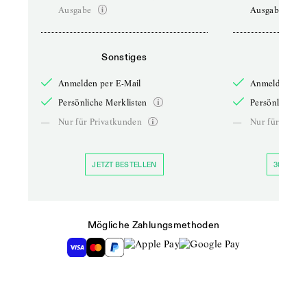
Ausgabe
Ausgabe
Sonstiges
So
Anmelden per E-Mail
Anmelden per 
Persönliche Merklisten
Persönliche Me
—
Nur für Privatkunden
—
Nur für Priva
JETZT BESTELLEN
30 TAGE 
Mögliche Zahlungsmethoden