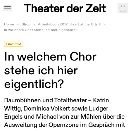
War
Home
>
Shop
>
Arbeitsbuch 2017: Heart of the City II
>
In welchem Chor stehe ich hier eigentlich?
TDZ+ PRO
In welchem Chor
stehe ich hier
eigentlich?
Raumbühnen und Totaltheater – Katrin
Wittig, Dominica Volkert sowie Ludger
Engels und Michael von zur Mühlen über die
Ausweitung der Opernzone im Gespräch mit