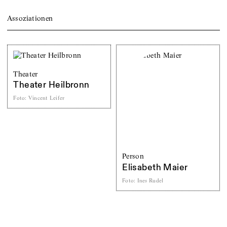
Assoziationen
Theater
Theater Heilbronn
Foto
:
Vincent Leifer
Person
Elisabeth Maier
Foto
:
Ines Rudel