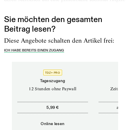
Acar, der HipHop und Fußball liebt, ist...
Sie möchten den gesamten
Beitrag lesen?
Diese Angebote schalten den Artikel frei:
ICH HABE BEREITS EINEN ZUGANG
TDZ+ PRO
Tageszugang
Stand
12 Stunden ohne Paywall
Zeitschrif
ab
5,99 €
5,9
Online lesen
Onli