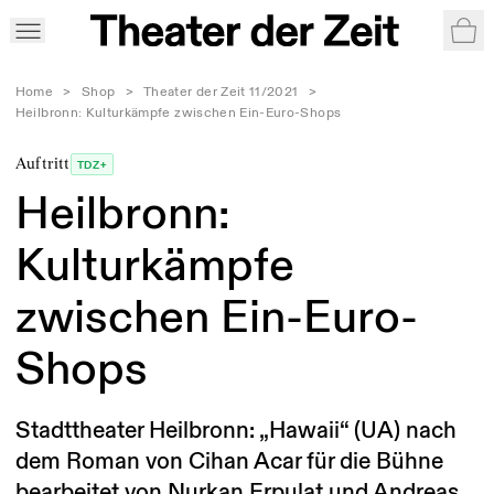
War
Home
>
Shop
>
Theater der Zeit 11/2021
>
Heilbronn: Kulturkämpfe zwischen Ein-Euro-Shops
Auftritt
TDZ+
Heilbronn:
Kulturkämpfe
zwischen Ein-Euro-
Shops
Stadttheater Heilbronn: „Hawaii“ (UA) nach
dem Roman von Cihan Acar für die Bühne
bearbeitet von Nurkan Erpulat und Andreas