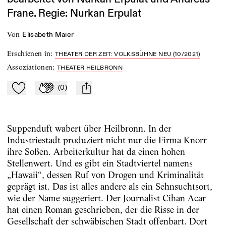
Frane. Regie: Nurkan Erpulat
von
Elisabeth Maier
Erschienen in
:
THEATER DER ZEIT: VOLKSBÜHNE NEU (10/2021)
Assoziationen
:
THEATER HEILBRONN
(
0
)
Zu Mein-TdZ hinzufügen
Applaudieren
mail
Suppenduft wabert über Heilbronn. In der
Industriestadt produziert nicht nur die Firma Knorr
ihre Soßen. Arbeiterkultur hat da einen hohen
Stellenwert. Und es gibt ein Stadtviertel namens
„Hawaii“, dessen Ruf von Drogen und Kriminalität
geprägt ist. Das ist alles ­andere als ein Sehnsuchtsort,
wie der Name suggeriert. Der Journalist Cihan Acar
hat einen Roman geschrieben, der die Risse in der
Gesellschaft der schwäbischen Stadt offenbart. Dort