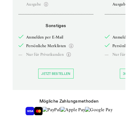
Ausgabe
Ausgabe
Sonstiges
So
Anmelden per E-Mail
Anmelden per 
Persönliche Merklisten
Persönliche Me
—
Nur für Privatkunden
—
Nur für Priva
JETZT BESTELLEN
30 TAGE 
Mögliche Zahlungsmethoden