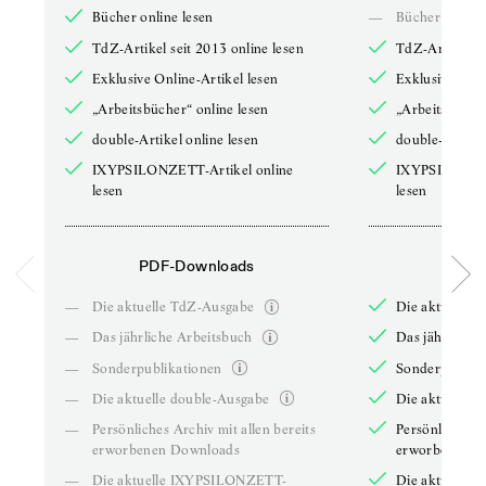
Bücher online lesen
—
Bücher online 
TdZ-Artikel seit 2013 online lesen
TdZ-Artikel se
Exklusive Online-Artikel lesen
Exklusive Onli
„Arbeitsbücher“ online lesen
„Arbeitsbücher
double-Artikel online lesen
double-Artikel
IXYPSILONZETT-Artikel online
IXYPSILONZET
lesen
lesen
PDF-Downloads
PDF-
—
Die aktuelle TdZ-Ausgabe
Die aktuelle 
—
Das jährliche Arbeitsbuch
Das jährliche 
—
Sonderpublikationen
Sonderpublika
—
Die aktuelle double-Ausgabe
Die aktuelle 
—
Persönliches Archiv mit allen bereits
Persönliches A
erworbenen Downloads
erworbenen D
—
Die aktuelle IXYPSILONZETT-
Die aktuelle