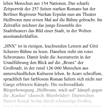
leben Menschen aus 154 Nationen. Das scharfe
Zeitporträt des 257 Seiten starken Romans hat der
Berliner Regisseur Nurkan Erpulat nun am Theater
Heilbronn zum ersten Mal auf die Bühne gebracht. Im
Zeitraffer zeichnet das junge Ensemble des
Stadttheaters das Bild einer Stadt, in der Welten
auseinanderklaffen.
„HNX“ ist in riesigen, leuchtenden Lettern auf Gitti
Scherers Bühne zu lesen. Daneben steht ein rotes
Schrottauto. Damit lenkt die Ausstatterin in der
Uraufführung den Blick auf die „Bronx“ der
Großstadt, in der rund 126 000 Menschen aus
unterschiedlichen Kulturen leben. In Acars schroffem,
sprachlich fast farblosem Roman liefern sich nicht nur
Gangs erbitterte Kämpfe. Die rechtsradikale
Bürgerbewegung „Heilbronn, wach auf“ kämpft gegen
die „Kankas“ (deutsch: Blutsbrüder). Dazwischen
flaniert Kemal Arslan durch schmutzige Straßen,
deren Menschen um eine gemeinsame Identität ringen.