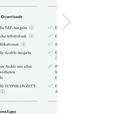
-Downloads
PDF-Downloads
elle TdZ-Ausgabe
Die aktuelle TdZ-Ausgabe
iche Arbeitsbuch
Das jährliche Arbeitsbuch
blikationen
Sonderpublikationen
lle double-Ausgabe
Die aktuelle double-Ausgabe
hes Archiv mit allen
Persönliches Archiv mit allen
rworbenen
bereits erworbenen
ds
Downloads
elle IXYPSILONZETT-
Die aktuelle IXYPSILONZETT-
Ausgabe
onstiges
Sonstiges