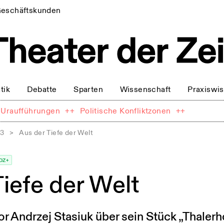
eschäftskunden
tik
Debatte
Sparten
Wissenschaft
Praxiswi
Uraufführungen
++
Politische Konfliktzonen
++
13
>
Aus der Tiefe der Welt
DZ+
iefe der Welt
r Andrzej Stasiuk über sein Stück „Thalerh