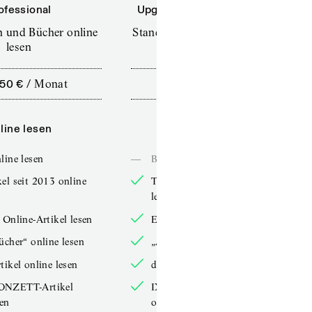
ofessional
Upgrade für Printabonnenten
en und Bücher online
Standard (TdZ+) – Zeitschriften
lesen
online lesen
,50 €
/
Monat
10,00 €
/
12 Monate
line lesen
Online lesen
line lesen
—
Bücher online lesen
el seit 2013 online
TdZ-Artikel seit 2013 online
lesen
 Online-Artikel lesen
Exklusive Online-Artikel lesen
ücher“ online lesen
„Arbeitsbücher“ online lesen
tikel online lesen
double-Artikel online lesen
ONZETT-Artikel
IXYPSILONZETT-Artikel
sen
online lesen