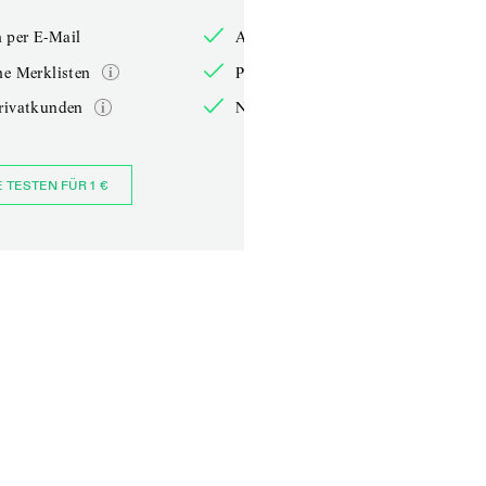
 per E-Mail
Anmelden per E-Mail
he Merklisten
Persönliche Merklisten
rivatkunden
Nur für Privatkunden
E TESTEN FÜR 1 €
JETZT BESTELLEN