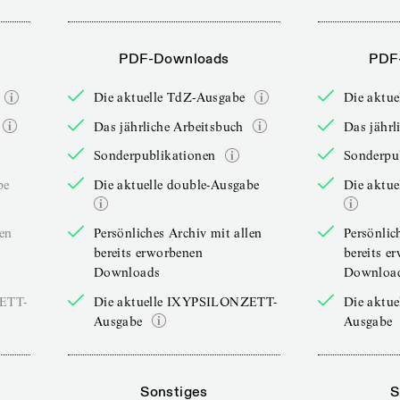
PDF-Downloads
PDF
Die aktuelle TdZ-Ausgabe
Die aktu
Das jährliche Arbeitsbuch
Das jährl
Sonderpublikationen
Sonderpu
be
Die aktuelle double-Ausgabe
Die aktue
len
Persönliches Archiv mit allen
Persönlic
bereits erworbenen
bereits e
Downloads
Downloa
ZETT-
Die aktuelle IXYPSILONZETT-
Die aktu
Ausgabe
Ausgabe
Sonstiges
S