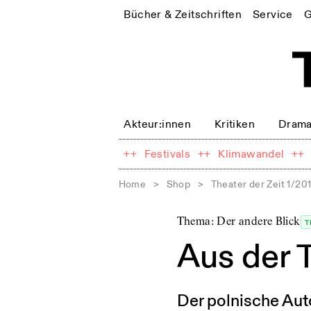
Bücher & Zeitschriften
Service
G
Akteur:innen
Kritiken
Drama
++
Festivals
++
Klimawandel
++
Home
>
Shop
>
Theater der Zeit 1/20
Thema: Der andere Blick
T
Aus der T
Der polnische Auto