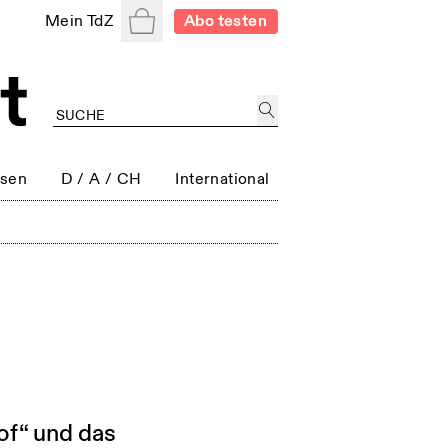
Warenkorb
Mein TdZ
Abo testen
ssen
D / A / CH
International
of“ und das