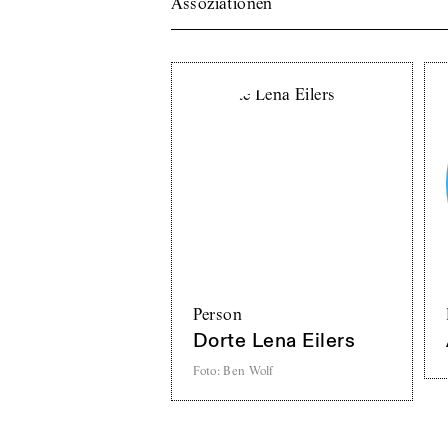
Assoziationen
Person
Dorte Lena Eilers
Foto
:
Ben Wolf