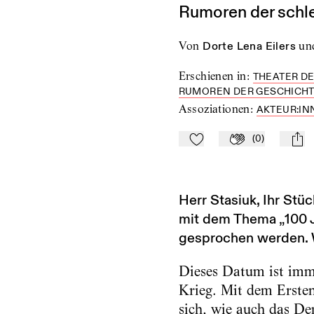
Rumoren der schle
von
Dorte Lena Eilers
un
Erschienen in
:
THEATER DE
RUMOREN DER GESCHICHTE 
Assoziationen
:
AKTEUR:IN
(
0
)
Zu Mein-TdZ hinzufügen
Applaudieren
mail
Herr Stasiuk, Ihr Stüc
mit dem Thema „100 Ja
gesprochen werden. W
Dieses Datum ist imme
Krieg. Mit dem Ersten
sich, wie auch das De