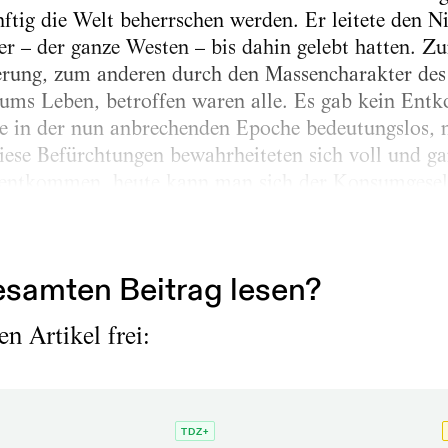
ftig die Welt beherrschen werden. Er leitete den N
äer – der ganze Westen – bis dahin gelebt hatten. Z
rung, zum anderen durch den Massencharakter des 
ms Leben, betroffen waren alle. Es gab kein En
e in der nun anbrechenden Epoche bedeutungslos, 
iese Befürchtungen bewahrheiteten sich voll und g
entkommen, heute kann man sich der Konsumgesell
ob der Krieg nicht die bessere Alternative war. Ich
entes Verhältnis: Es war der erste Krieg neuen Typs
samten Beitrag lesen?
n Artikel frei:
TDZ+