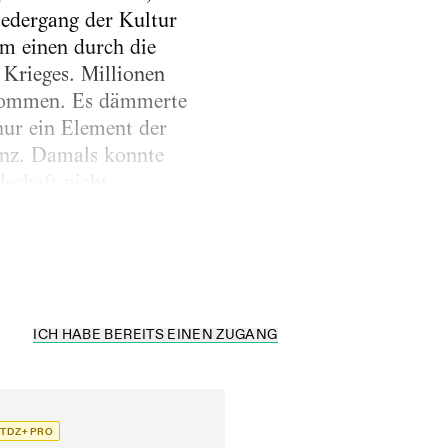
iedergang der Kultur
um einen durch die
Krieges. Millionen
tkommen. Es dämmerte
nur ein Element der
anz. Damals konnte
schaft nicht
 habe zum Ersten
 und...
ICH HABE BEREITS EINEN ZUGANG
TDZ+ PRO
TDZ+