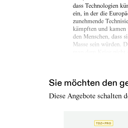
dass Technologien kün
ein, in der die Europ
zunehmende Technisie
kämpften und kamen u
den Menschen, dass si
Masse sein würden. D
man dem Krieg nicht 
entziehen. Wer weiß, 
Weltkrieg ein ambival
Sie möchten den ge
Diese Angebote schalten de
TDZ+ PRO