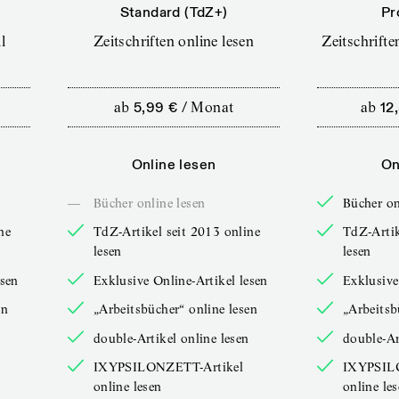
Standard (TdZ+)
Pr
l
Zeitschriften online lesen
Zeitschrift
ab
5,99 €
/
Monat
ab
12
Online lesen
On
—
Bücher online lesen
Bücher on
ne
TdZ-Artikel seit 2013 online
TdZ-Artik
lesen
lesen
esen
Exklusive Online-Artikel lesen
Exklusive
en
„Arbeitsbücher“ online lesen
„Arbeitsb
double-Artikel online lesen
double-Ar
IXYPSILONZETT-Artikel
IXYPSIL
online lesen
online le