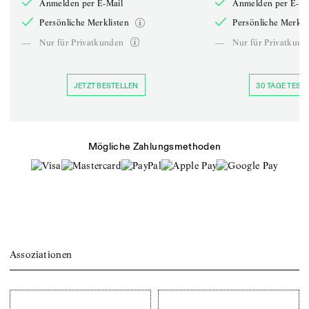
Anmelden per E-Mail
Anmelden per E-Ma
Persönliche Merklisten
Persönliche Merkli
—
Nur für Privatkunden
—
Nur für Privatkund
JETZT BESTELLEN
30 TAGE TESTE
Mögliche Zahlungsmethoden
Assoziationen