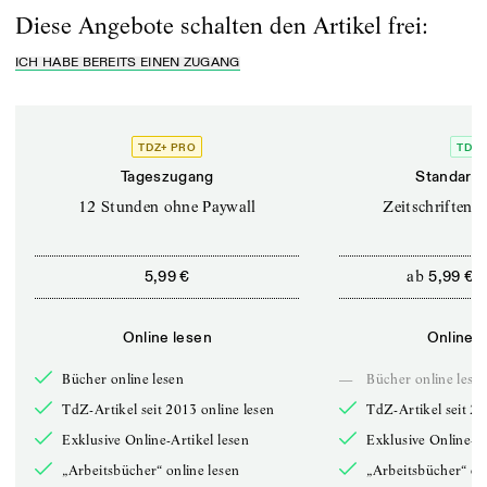
Diese Angebote schalten den Artikel frei:
ICH HABE BEREITS EINEN ZUGANG
TDZ+ PRO
TDZ+
Tageszugang
Standard 
12 Stunden ohne Paywall
Zeitschriften o
ab
5,99 €
5,99 €
Online lesen
Online l
Bücher online lesen
—
Bücher online lese
TdZ-Artikel seit 2013 online lesen
TdZ-Artikel seit 20
Exklusive Online-Artikel lesen
Exklusive Online-Ar
„Arbeitsbücher“ online lesen
„Arbeitsbücher“ onl