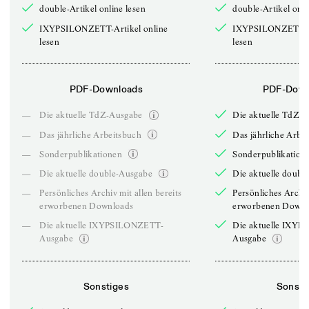
double-Artikel online lesen
double-Artikel onli
IXYPSILONZETT-Artikel online
IXYPSILONZETT-Ar
lesen
lesen
PDF-Downloads
PDF-Down
—
Die aktuelle TdZ-Ausgabe
Die aktuelle TdZ-
—
Das jährliche Arbeitsbuch
Das jährliche Arbe
—
Sonderpublikationen
Sonderpublikation
—
Die aktuelle double-Ausgabe
Die aktuelle doubl
—
Persönliches Archiv mit allen bereits
Persönliches Archiv
erworbenen Downloads
erworbenen Downl
—
Die aktuelle IXYPSILONZETT-
Die aktuelle IXY
Ausgabe
Ausgabe
Sonstiges
Sonsti