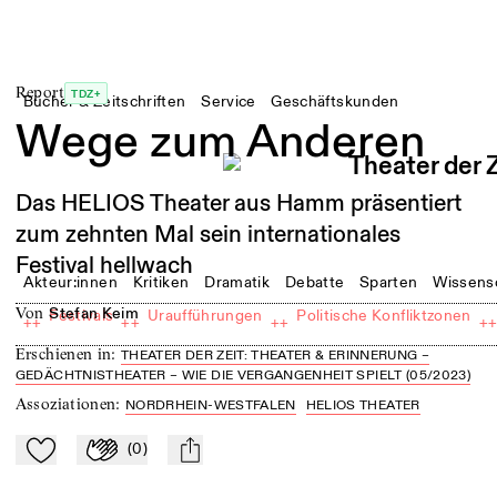
Report
TDZ+
Bücher & Zeitschriften
Service
Geschäftskunden
Wege zum Anderen
Das HELIOS Theater aus Hamm präsentiert
zum zehnten Mal sein internationales
Festival hellwach
Akteur:innen
Kritiken
Dramatik
Debatte
Sparten
Wissens
von
Stefan Keim
Festivals
Uraufführungen
Politische Konfliktzonen
++
++
++
+
Erschienen in
:
THEATER DER ZEIT: THEATER & ERINNERUNG –
GEDÄCHTNISTHEATER – WIE DIE VERGANGENHEIT SPIELT (05/2023)
Assoziationen
:
NORDRHEIN-WESTFALEN
HELIOS THEATER
(
0
)
Zu Mein-TdZ hinzufügen
Applaudieren
mail