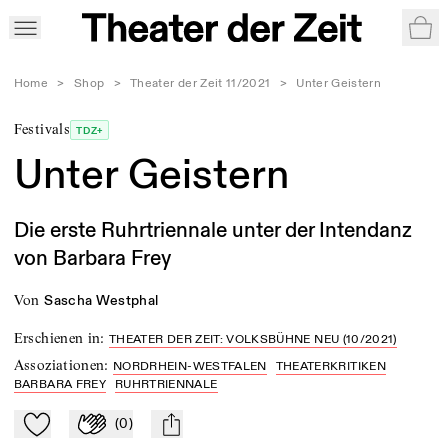
War
Home
>
Shop
>
Theater der Zeit 11/2021
>
Unter Geistern
Festivals
TDZ+
Unter Geistern
Die erste Ruhrtriennale unter der Intendanz
von Barbara Frey
von
Sascha Westphal
Erschienen in
:
THEATER DER ZEIT: VOLKSBÜHNE NEU (10/2021)
Assoziationen
:
NORDRHEIN-WESTFALEN
THEATERKRITIKEN
BARBARA FREY
RUHRTRIENNALE
(
0
)
Zu Mein-TdZ hinzufügen
Applaudieren
mail