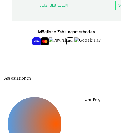
JETZT BESTELLEN
30 TAGE 
Mögliche Zahlungsmethoden
Assoziationen