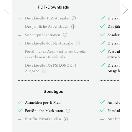
PDF-Downloads
PDF-
—
Die aktuelle TdZ-Ausgabe
Die aktuelle 
—
Das jährliche Arbeitsbuch
Das jährliche 
—
Sonderpublikationen
Sonderpublika
—
Die aktuelle double-Ausgabe
Die aktuelle 
—
Persönliches Archiv mit allen bereits
Persönliches A
erworbenen Downloads
erworbenen D
—
Die aktuelle IXYPSILONZETT-
Die aktuelle
Ausgabe
Ausgabe
Sonstiges
So
Anmelden per E-Mail
Anmelden per 
Persönliche Merklisten
Persönliche Me
—
Nur für Privatkunden
—
Nur für Priva