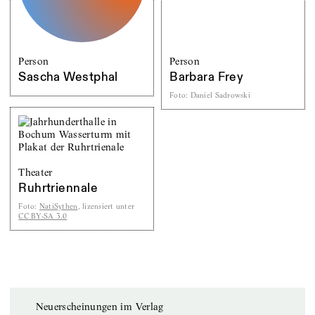
Person
Person
Sascha Westphal
Barbara Frey
Foto
:
Daniel Sadrowski
Theater
Ruhrtriennale
Foto
:
NatiSythen
, lizensiert unter
CC BY-SA 3.0
Neuerscheinungen im Verlag