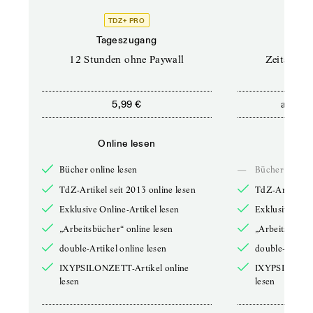
TDZ+ PRO
Tageszugang
Stand
12 Stunden ohne Paywall
Zeitschrif
ab
5,99 €
5,9
Online lesen
Onli
Bücher online lesen
—
Bücher online 
TdZ-Artikel seit 2013 online lesen
TdZ-Artikel se
Exklusive Online-Artikel lesen
Exklusive Onli
„Arbeitsbücher“ online lesen
„Arbeitsbücher
double-Artikel online lesen
double-Artikel
IXYPSILONZETT-Artikel online
IXYPSILONZET
lesen
lesen