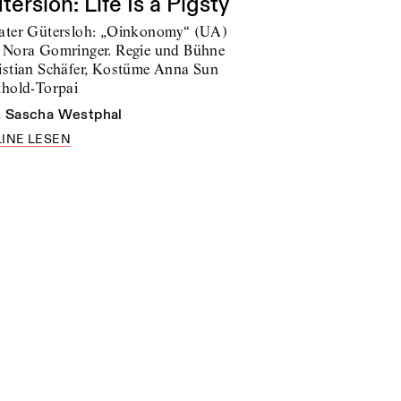
tersloh: Life Is a Pigsty
ater Gütersloh: „Oinkonomy“ (UA)
 Nora Gomringer. Regie und Bühne
istian Schäfer, Kostüme Anna Sun
thold-Torpai
n
Sascha Westphal
INE LESEN