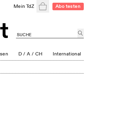
Warenkorb
Mein TdZ
Abo testen
ssen
D / A / CH
International