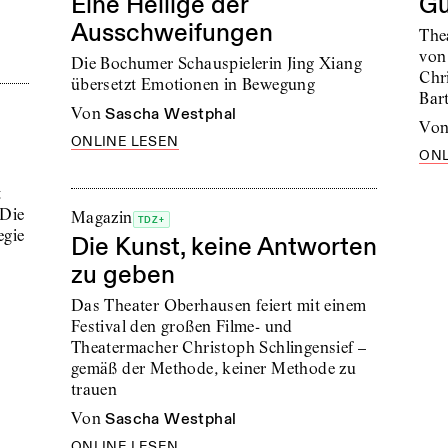
Eine Heilige der
Gü
Ausschweifungen
The
von
Die Bochumer Schauspielerin Jing Xiang
Chr
übersetzt Emotionen in Bewegung
Bar
von
Sascha Westphal
vo
ONLINE LESEN
ONL
t
„Die
Magazin
TDZ+
egie
Die Kunst, keine Antworten
zu geben
Das Theater Oberhausen feiert mit einem
Festival den großen Filme- und
Theatermacher Christoph Schlingensief –
gemäß der Methode, keiner Methode zu
trauen
von
Sascha Westphal
ONLINE LESEN