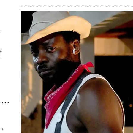
m
,
s
nn