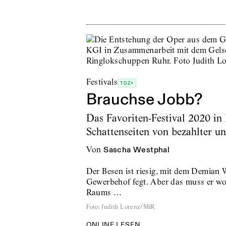
Festivals
TDZ+
Brauchse Jobb?
Das Favoriten-Festival 2020 in
Schattenseiten von bezahlter u
von
Sascha Westphal
Der Besen ist riesig, mit dem Demian
Gewerbehof fegt. Aber das muss er woh
Raums …
Foto
:
Judith Lorenz/MiR
ONLINE LESEN