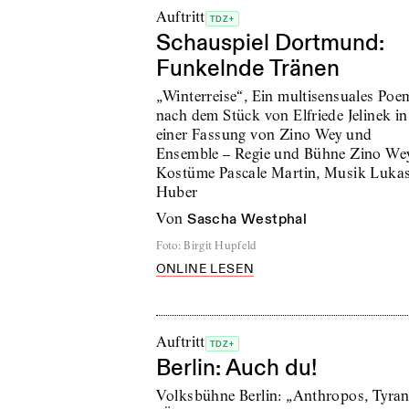
Auftritt
TDZ+
Schauspiel Dortmund:
Funkelnde Tränen
„Winterreise“, Ein multisensuales Poe
nach dem Stück von Elfriede Jelinek in
einer Fassung von Zino Wey und
Ensemble – Regie und Bühne Zino Wey
Kostüme Pascale Martin, Musik Luka
Huber
von
Sascha Westphal
Foto
:
Birgit Hupfeld
ONLINE LESEN
Auftritt
TDZ+
Berlin: Auch du!
Volksbühne Berlin: „Anthropos, Tyra