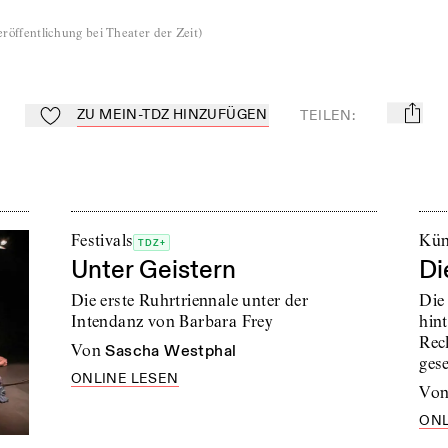
röffentlichung bei Theater der Zeit
)
ZU MEIN-TDZ HINZUFÜGEN
TEILEN
:
mail
Zu Mein-TdZ hinzufügen
Festivals
Kün
TDZ+
Unter Geistern
Di
Die erste Ruhrtriennale unter der
Die
Intendanz von Barbara Frey
hint
Rec
von
Sascha Westphal
gese
ONLINE LESEN
vo
ONL