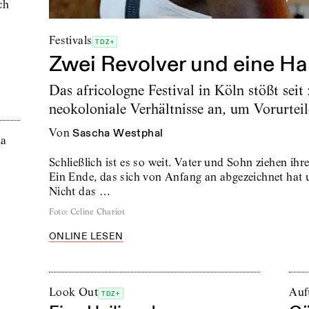
ch
Festivals
TDZ+
Zwei Revolver und eine Han
Das africologne Festival in Köln stößt sei
neokoloniale Verhältnisse an, um Vorurtei
von
Sascha Westphal
Schließlich ist es so weit. Vater und Sohn ziehen ih
Ein Ende, das sich von Anfang an abgezeichnet hat
Nicht das …
Foto
:
Celine Chariot
ONLINE LESEN
Look Out
Auft
TDZ+