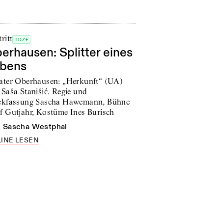
ritt
TDZ+
erhausen: Splitter eines
bens
ater Oberhausen: „Herkunft“ (UA)
 Saša Stanišić. Regie und
ckfassung Sascha Hawemann, Bühne
f Gutjahr, Kostüme Ines Burisch
n
Sascha Westphal
INE LESEN