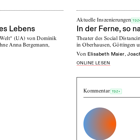
Aktuelle Inszenierungen
TDZ
des Lebens
In der Ferne, so n
er Welt“ (UA) von Dominik
Theater des Social Distanc
ühne Anna Bergemann,
in Oberhausen, Göttingen 
von
Elisabeth Maier
,
Joach
ONLINE LESEN
Kommentar
TDZ+