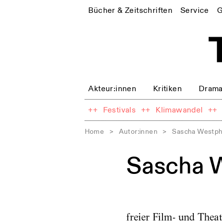
Bücher & Zeitschriften
Service
G
Akteur:innen
Kritiken
Drama
++
Festivals
++
Klimawandel
++
Home
>
Autor:innen
>
Sascha Westph
Sascha 
freier Film- und Thea