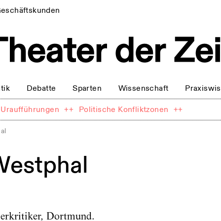
eschäftskunden
tik
Debatte
Sparten
Wissenschaft
Praxiswi
Uraufführungen
++
Politische Konfliktzonen
++
al
Westphal
terkritiker, Dortmund.