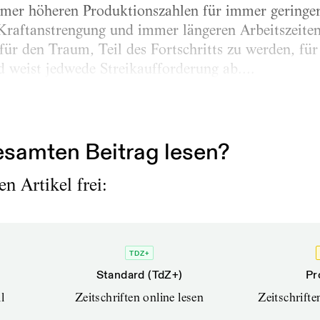
mmer höheren Produktionszahlen für immer geringer
raftanstrengung und immer längeren Arbeitszeiten 
ür den Traum, Teil des Fortschritts zu werden, für 
d weist jedwede Streikaufforderung ab....
samten Beitrag lesen?
n Artikel frei:
TDZ+
Standard (TdZ+)
Pr
l
Zeitschriften online lesen
Zeitschrift