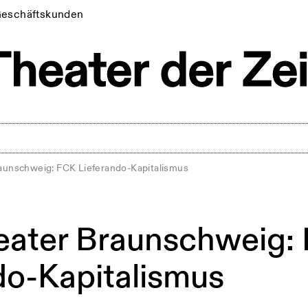
eschäftskunden
aunschweig: FCK Lieferando-Kapitalismus
eater Braunschweig:
do-Kapitalismus