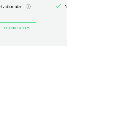
rivatkunden
Nur für Privatkunden
E TESTEN FÜR 1 €
JETZT BESTELLEN