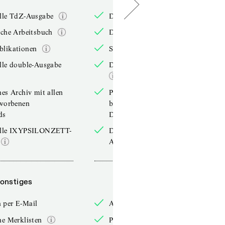
elle TdZ-Ausgabe
Die aktuelle TdZ-Ausgabe
iche Arbeitsbuch
Das jährliche Arbeitsbuch
blikationen
Sonderpublikationen
lle double-Ausgabe
Die aktuelle double-Ausgabe
hes Archiv mit allen
Persönliches Archiv mit allen
rworbenen
bereits erworbenen
ds
Downloads
elle IXYPSILONZETT-
Die aktuelle IXYPSILONZETT-
Ausgabe
onstiges
Sonstiges
 per E-Mail
Anmelden per E-Mail
he Merklisten
Persönliche Merklisten