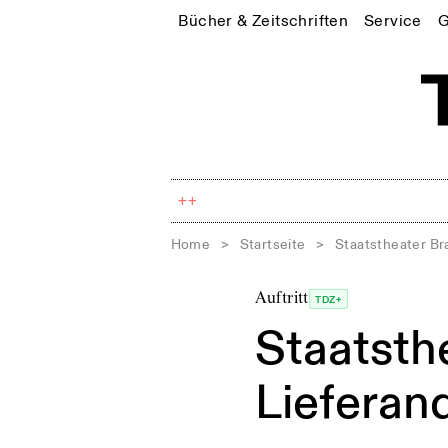
Bücher & Zeitschriften
Service
G
++
Home
>
Startseite
>
Staatstheater Br
Auftritt
TDZ+
Staatsth
Lieferan