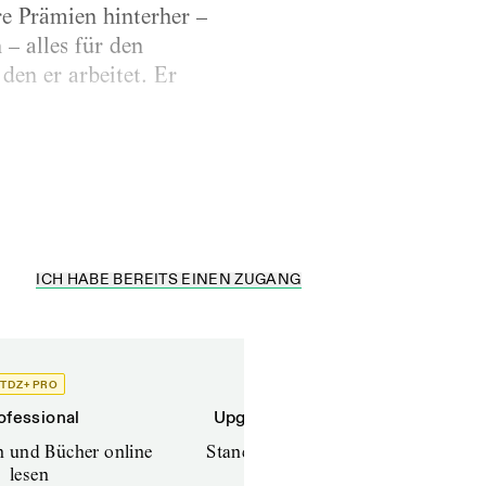
e Prämien hinterher –
– alles für den
den er arbeitet. Er
ICH HABE BEREITS EINEN ZUGANG
TDZ+ PRO
TDZ+
ofessional
Upgrade für Printabonnenten
en und Bücher online
Standard (TdZ+) – Zeitschriften
lesen
online lesen