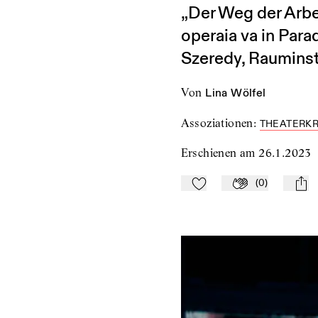
„Der Weg der Arbe
operaia va in Para
Szeredy, Rauminst
von
Lina Wölfel
Assoziationen
:
THEATERKR
Erschienen am
26.1.2023
(
0
)
Zu Mein-TdZ hinzufügen
Applaudieren
mail