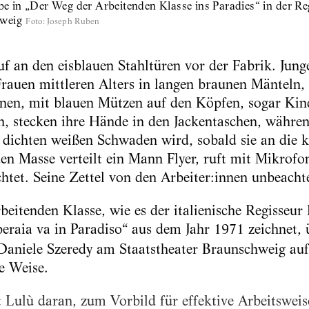
 in „Der Weg der Arbeitenden Klasse ins Paradies“ in der Re
hweig
Foto
:
Joseph Ruben
uf an den eisblauen Stahltüren vor der Fabrik. Jun
rauen mittleren Alters in langen braunen Mänteln, 
n, mit blauen Mützen auf den Köpfen, sogar Kinder
n, stecken ihre Hände in den Jackentaschen, währ
 dichten weißen Schwaden wird, sobald sie an die k
n Masse verteilt ein Mann Flyer, ruft mit Mikrofo
htet. Seine Zettel von den Arbeiter:innen unbeach
beitenden Klasse, wie es der italienische Regisseur 
peraia va in Paradiso“
aus dem Jahr 1971 zeichnet, 
aniele Szeredy am Staatstheater Braunschweig au
e Weise.
t Lulù daran, zum Vorbild für effektive Arbeitsweis