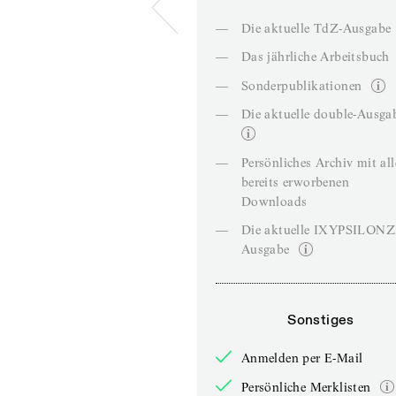
—
Die aktuelle TdZ-Ausgabe
—
Das jährliche Arbeitsbuch
—
Sonderpublikationen
—
Die aktuelle double-Ausga
—
Persönliches Archiv mit al
bereits erworbenen
Downloads
—
Die aktuelle IXYPSILON
Ausgabe
Sonstiges
Anmelden per E-Mail
Persönliche Merklisten