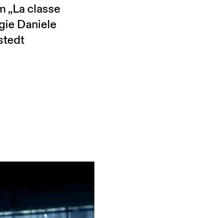
m „La classe
egie Daniele
stedt