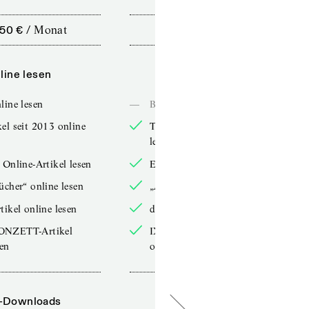
,50 €
/
Monat
10,00 €
/
12 Monate
line lesen
Online lesen
line lesen
—
Bücher online lesen
el seit 2013 online
TdZ-Artikel seit 2013 online
lesen
 Online-Artikel lesen
Exklusive Online-Artikel lesen
ücher“ online lesen
„Arbeitsbücher“ online lesen
tikel online lesen
double-Artikel online lesen
ONZETT-Artikel
IXYPSILONZETT-Artikel
sen
online lesen
-Downloads
PDF-Downloads