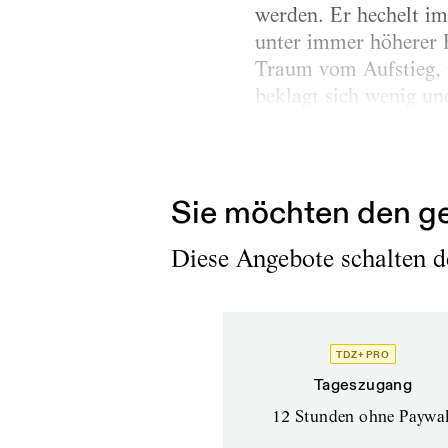
werden. Er hechelt i
unter immer höherer K
Traum vom Aufstieg, f
beklagt sich wenig un
Erschienen am
26.1.2023
Sie möchten den ge
Diese Angebote schalten de
TDZ+ PRO
Tageszugang
12 Stunden ohne Paywal