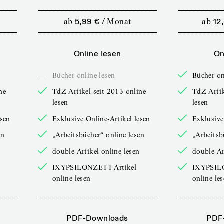
ab
5,99 €
/
Monat
ab
12
Online lesen
On
—
Bücher online lesen
Bücher on
ne
TdZ-Artikel seit 2013 online
TdZ-Artik
lesen
lesen
esen
Exklusive Online-Artikel lesen
Exklusive
en
„Arbeitsbücher“ online lesen
„Arbeitsb
double-Artikel online lesen
double-Ar
IXYPSILONZETT-Artikel
IXYPSIL
online lesen
online le
PDF-Downloads
PDF