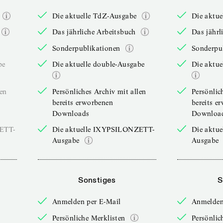
Die aktuelle TdZ-Ausgabe
Die aktu
Das jährliche Arbeitsbuch
Das jährl
Sonderpublikationen
Sonderpu
be
Die aktuelle double-Ausgabe
Die aktue
len
Persönliches Archiv mit allen
Persönlic
bereits erworbenen
bereits e
Downloads
Downloa
ZETT-
Die aktuelle IXYPSILONZETT-
Die aktu
Ausgabe
Ausgabe
Sonstiges
S
Anmelden per E-Mail
Anmelden
Persönliche Merklisten
Persönlic