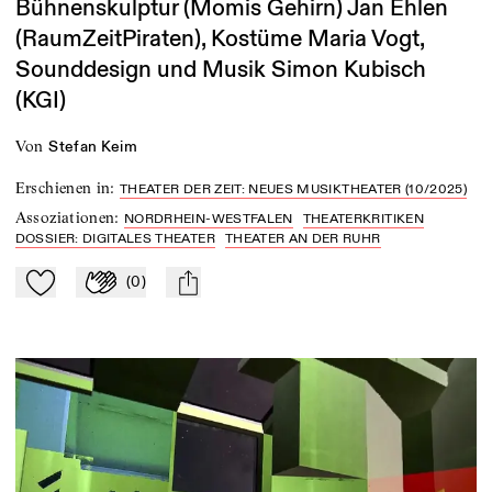
Bühnenskulptur (Momis Gehirn) Jan Ehlen
(RaumZeitPiraten), Kostüme Maria Vogt,
Sounddesign und Musik Simon Kubisch
(KGI)
von
Stefan Keim
Erschienen in
:
THEATER DER ZEIT: NEUES MUSIKTHEATER (10/2025)
Assoziationen
:
NORDRHEIN-WESTFALEN
THEATERKRITIKEN
DOSSIER: DIGITALES THEATER
THEATER AN DER RUHR
(
0
)
Zu Mein-TdZ hinzufügen
Applaudieren
mail