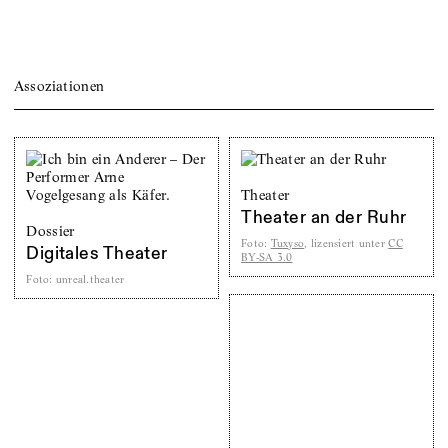
Assoziationen
Theater
Theater an der Ruhr
Dossier
Foto
:
Tuxyso
, lizensiert unter
CC
Digitales Theater
BY-SA 3.0
Foto
:
unreal.theater