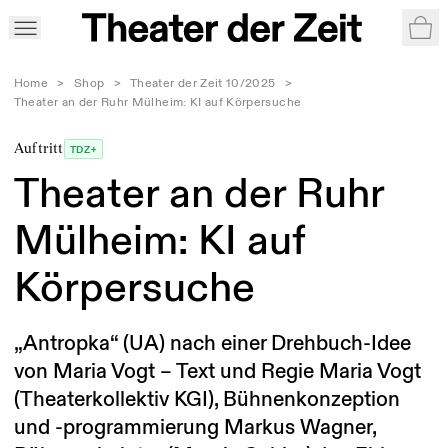
War
Home
>
Shop
>
Theater der Zeit 10/2025
>
Theater an der Ruhr Mülheim: KI auf Körpersuche
Auftritt
TDZ+
Theater an der Ruhr
Mülheim: KI auf
Körpersuche
„Antropka“ (UA) nach einer Drehbuch-Idee
von Maria Vogt – Text und Regie Maria Vogt
(Theaterkollektiv KGI), Bühnenkonzeption
und -programmierung Markus Wagner,