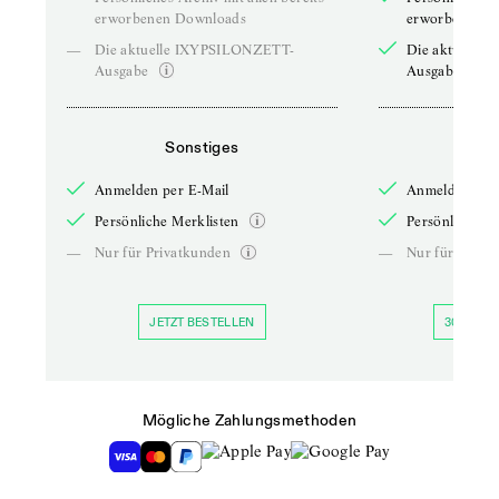
erworbenen Downloads
erworbenen D
—
Die aktuelle IXYPSILONZETT-
Die aktuelle
Ausgabe
Ausgabe
Sonstiges
So
Anmelden per E-Mail
Anmelden per 
Persönliche Merklisten
Persönliche Me
—
Nur für Privatkunden
—
Nur für Priva
JETZT BESTELLEN
30 TAGE 
Mögliche Zahlungsmethoden