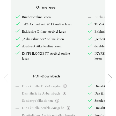
Online lesen
Onli
Bücher online lesen
—
Bücher online 
TdZ-Artikel seit 2013 online lesen
TdZ-Artikel se
Exklusive Online-Artikel lesen
Exklusive Onli
„Arbeitsbücher“ online lesen
„Arbeitsbücher
double-Artikel online lesen
double-Artikel
IXYPSILONZETT-Artikel online
IXYPSILONZET
lesen
lesen
PDF-Downloads
PDF-
—
Die aktuelle TdZ-Ausgabe
Die aktuelle 
—
Das jährliche Arbeitsbuch
Das jährliche 
—
Sonderpublikationen
Sonderpublika
—
Die aktuelle double-Ausgabe
Die aktuelle 
—
Persönliches Archiv mit allen bereits
Persönliches A