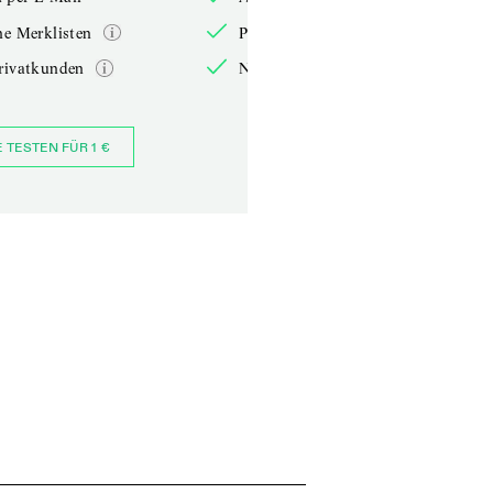
he Merklisten
Persönliche Merklisten
rivatkunden
Nur für Privatkunden
E TESTEN FÜR 1 €
JETZT BESTELLEN