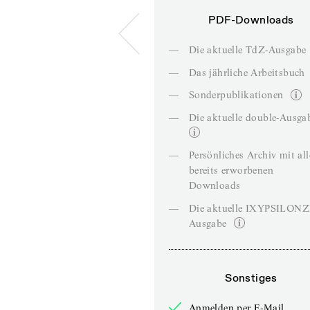
PDF-Downloads
—
Die aktuelle TdZ-Ausgabe
—
Das jährliche Arbeitsbuch
—
Sonderpublikationen
—
Die aktuelle double-Ausga
—
Persönliches Archiv mit al
bereits erworbenen
Downloads
—
Die aktuelle IXYPSILON
Ausgabe
Sonstiges
Anmelden per E-Mail