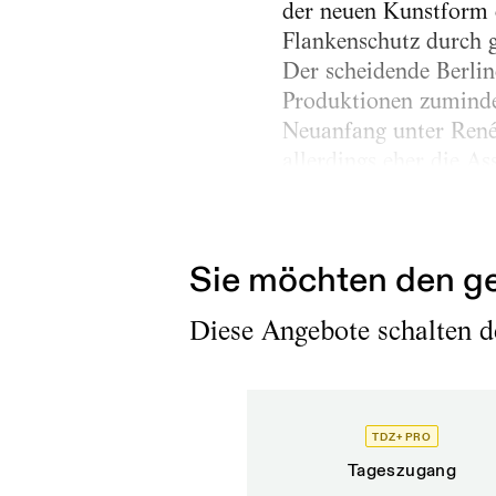
der neuen Kunstform 
Flankenschutz durch g
Der scheidende Berli
Produktionen zumindes
Neuanfang unter René 
allerdings eher die A
fahrendem Volk. Aber
Dachorganisation...
Sie möchten den ge
Diese Angebote schalten de
TDZ+ PRO
Tageszugang