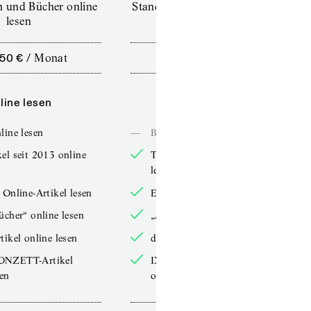
en und Bücher online
Standard (TdZ+) – Zeitschriften
lesen
online lesen
,50 €
/
Monat
10,00 €
/
12 Monate
line lesen
Online lesen
line lesen
—
Bücher online lesen
el seit 2013 online
TdZ-Artikel seit 2013 online
lesen
 Online-Artikel lesen
Exklusive Online-Artikel lesen
ücher“ online lesen
„Arbeitsbücher“ online lesen
tikel online lesen
double-Artikel online lesen
ONZETT-Artikel
IXYPSILONZETT-Artikel
sen
online lesen