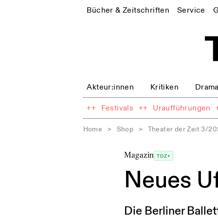
Bücher & Zeitschriften
Service
G
Akteur:innen
Kritiken
Drama
++
Festivals
++
Uraufführungen
Home
>
Shop
>
Theater der Zeit 3/2
Magazin
TDZ+
Neues Uf
Die Berliner Ballet