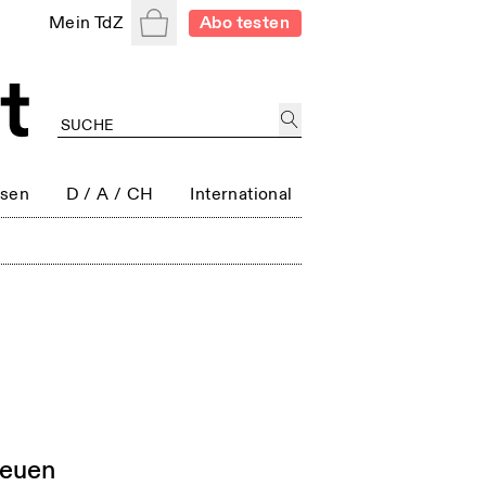
Warenkorb
Mein TdZ
Abo testen
ssen
D / A / CH
International
neuen