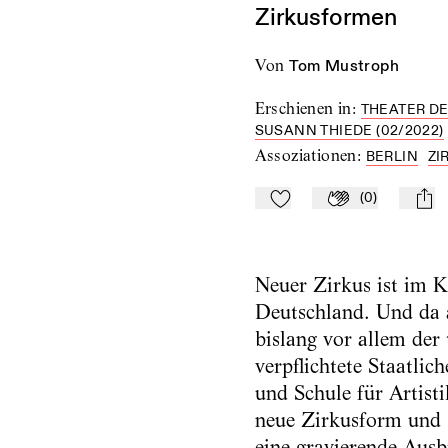
Zirkusformen
von
Tom Mustroph
Erschienen in
:
THEATER DE
SUSANN THIEDE (02/2022)
Assoziationen
:
BERLIN
ZI
(
0
)
Zu Mein-TdZ hinzufügen
Applaudieren
mail
Neuer Zirkus ist im 
Deutschland. Und da 
bislang vor allem der 
verpflichtete Staatlich
und Schule für Artisti
neue Zirkusform und s
eine gravierende Aus