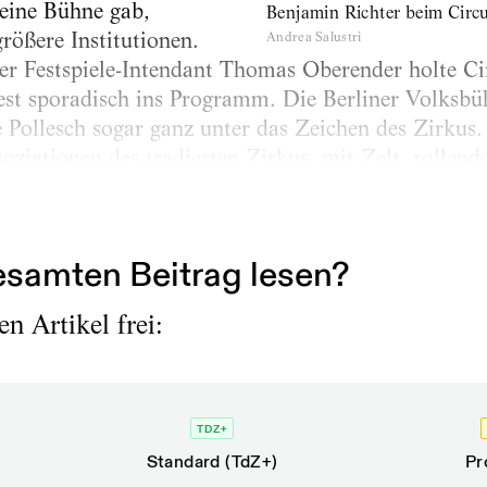
eine Bühne gab,
Benjamin Richter beim Circu
rößere Institutionen.
Andrea Salustri
ner Festspiele-Intendant Thomas Oberender holte C
t sporadisch ins Programm. Die Berliner Volksbühn
Pollesch sogar ganz unter das Zeichen des Zirkus.
ssoziationen des tradierten Zirkus, mit Zelt, rolle
 immerhin. Und der deutsche Ableger der französi
samten Beitrag lesen?
n Artikel frei:
TDZ+
Standard (TdZ+)
Pr