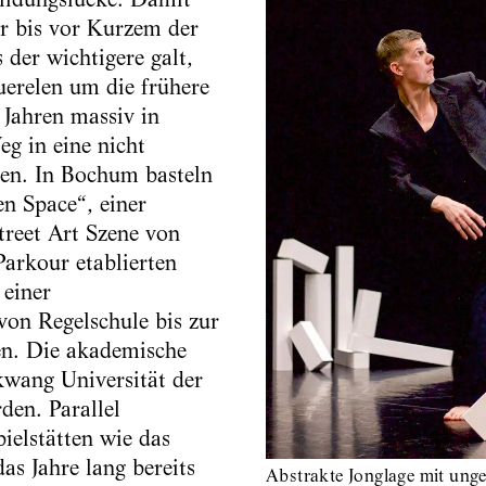
er bis vor Kurzem der
 der wichtigere galt,
erelen um die frühere
 Jahren massiv in
eg in eine nicht
den. In Bochum basteln
n Space“, einer
treet Art Szene von
Parkour etablierten
 einer
on Regelschule bis zur
ten. Die akademische
lkwang Universität der
den. Parallel
elstätten wie das
as Jahre lang bereits
Abstrakte Jonglage mit ung