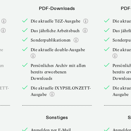
PDF-Downloads
PDF
Die aktuelle TdZ-Ausgabe
Die aktu
Das jährliche Arbeitsbuch
Das jährl
Sonderpublikationen
Sonderpu
be
Die aktuelle double-Ausgabe
Die aktue
len
Persönliches Archiv mit allen
Persönlic
bereits erworbenen
bereits e
Downloads
Downloa
ZETT-
Die aktuelle IXYPSILONZETT-
Die aktu
Ausgabe
Ausgabe
Sonstiges
S
Anmelden per E-Mail
Anmelden