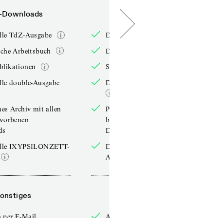
-Downloads
PDF-Downloads
elle TdZ-Ausgabe
Die aktuelle TdZ-Ausgabe
iche Arbeitsbuch
Das jährliche Arbeitsbuch
blikationen
Sonderpublikationen
lle double-Ausgabe
Die aktuelle double-Ausgabe
hes Archiv mit allen
Persönliches Archiv mit allen
rworbenen
bereits erworbenen
ds
Downloads
elle IXYPSILONZETT-
Die aktuelle IXYPSILONZETT-
Ausgabe
onstiges
Sonstiges
 per E-Mail
Anmelden per E-Mail