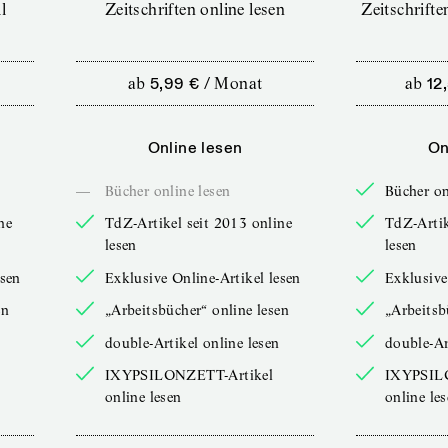
l
Zeitschriften online lesen
Zeitschrift
ab
5,99 €
/
Monat
ab
12
Online lesen
On
—
Bücher online lesen
Bücher on
ne
TdZ-Artikel seit 2013 online
TdZ-Artik
lesen
lesen
esen
Exklusive Online-Artikel lesen
Exklusive
en
„Arbeitsbücher“ online lesen
„Arbeitsb
double-Artikel online lesen
double-Ar
IXYPSILONZETT-Artikel
IXYPSIL
online lesen
online le