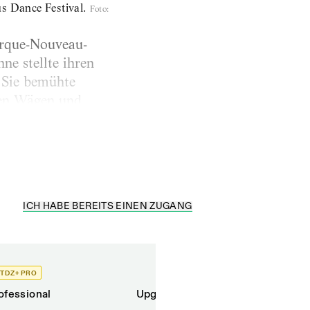
s Dance Festival.
Foto
:
irque-Nouveau-
e stellte ihren
 Sie bemühte
nden Wägen und
schen
ICH HABE BEREITS EINEN ZUGANG
TDZ+ PRO
TDZ+
ofessional
Upgrade für Printabonnenten