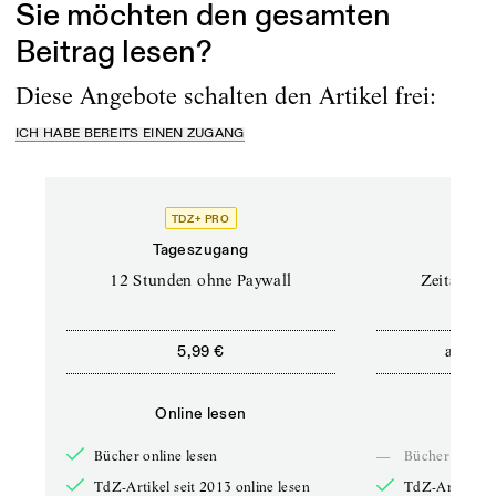
Sie möchten den gesamten
Beitrag lesen?
Diese Angebote schalten den Artikel frei:
ICH HABE BEREITS EINEN ZUGANG
TDZ+ PRO
Tageszugang
Stand
12 Stunden ohne Paywall
Zeitschrif
ab
5,99 €
5,9
Online lesen
Onli
Bücher online lesen
—
Bücher online 
TdZ-Artikel seit 2013 online lesen
TdZ-Artikel se