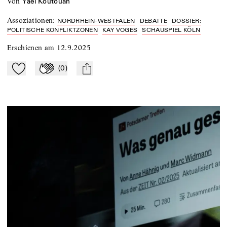
von
Yaël Koutouan
Assoziationen
:
NORDRHEIN-WESTFALEN
DEBATTE
DOSSIER:
POLITISCHE KONFLIKTZONEN
KAY VOGES
SCHAUSPIEL KÖLN
Erschienen am
12.9.2025
(
0
)
Zu Mein-TdZ hinzufügen
Applaudieren
mail