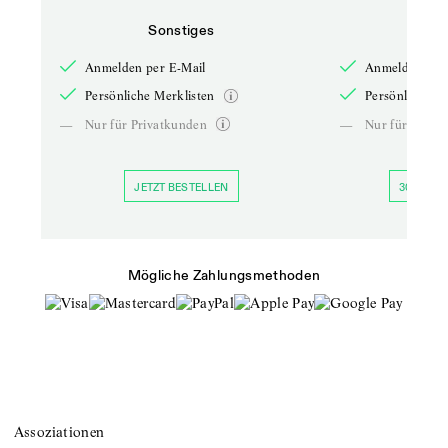
Sonstiges
So
Anmelden per E-Mail
Anmelden per 
Persönliche Merklisten
Persönliche Me
—
Nur für Privatkunden
—
Nur für Priva
JETZT BESTELLEN
30 TAGE 
Mögliche Zahlungsmethoden
Assoziationen