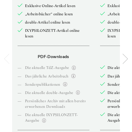
Exklusive Online-Artikel lesen
Exklusive Onli
„Arbeitsbücher“ online lesen
„Arbeitsbücher
double-Artikel online lesen
double-Artikel
IXYPSILONZETT-Artikel online
IXYPSILONZET
lesen
lesen
PDF-Downloads
PDF-
—
Die aktuelle TdZ-Ausgabe
Die aktuelle 
—
Das jährliche Arbeitsbuch
Das jährliche 
—
Sonderpublikationen
Sonderpublika
—
Die aktuelle double-Ausgabe
Die aktuelle 
—
Persönliches Archiv mit allen bereits
Persönliches A
erworbenen Downloads
erworbenen D
—
Die aktuelle IXYPSILONZETT-
Die aktuelle
Ausgabe
Ausgabe