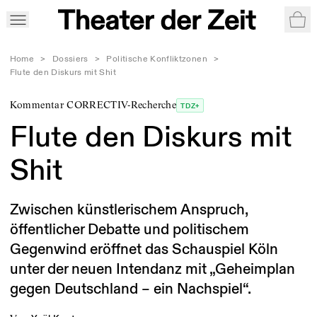
War
Home
>
Dossiers
>
Politische Konfliktzonen
>
Flute den Diskurs mit Shit
Kommentar CORRECTIV-Recherche
TDZ+
Flute den Diskurs mit
Shit
Zwischen künstlerischem Anspruch,
öffentlicher Debatte und politischem
Gegenwind eröffnet das Schauspiel Köln
unter der neuen Intendanz mit „Geheimplan
gegen Deutschland – ein Nachspiel“.