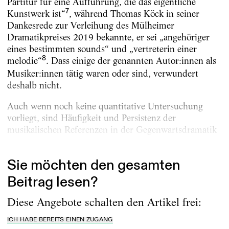
Partitur für eine Aufführung, die das eigentliche
7
Kunstwerk ist“
, während Thomas Köck in seiner
Dankesrede zur Verleihung des Mülheimer
Dramatikpreises 2019 bekannte, er sei „angehöriger
eines bestimmten sounds“ und „vertreterin einer
8
melodie“
. Dass einige der genannten Autor:innen als
Musiker:innen tätig waren oder sind, verwundert
deshalb nicht.
Auch wenn noch keine quantitative Untersuchung
vorliegt, sind Häufigkeit und Persistenz der
musikalischen Referenzen in der Gegenwartsdramatik
bzw....
Sie möchten den gesamten
Beitrag lesen?
Diese Angebote schalten den Artikel frei:
ICH HABE BEREITS EINEN ZUGANG