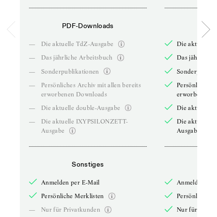
PDF-Downloads
PDF-
—
Die aktuelle TdZ-Ausgabe
Die aktuelle 
—
Das jährliche Arbeitsbuch
Das jährliche 
—
Sonderpublikationen
Sonderpublika
—
Persönliches Archiv mit allen bereits
Persönliches A
erworbenen Downloads
erworbenen D
—
Die aktuelle double-Ausgabe
Die aktuelle 
—
Die aktuelle IXYPSILONZETT-
Die aktuelle
Ausgabe
Ausgabe
Sonstiges
So
Anmelden per E-Mail
Anmelden per 
Persönliche Merklisten
Persönliche Me
—
Nur für Privatkunden
Nur für Priva