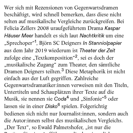
Wer sich mit Rezensionen von Gegenwartsdramen
beschäftigt, wird schnell bemerken, dass diese nicht
selten auf musikalische Vergleiche zurückgreifen. Bei
Felicia Zellers 2008 uraufgeführtem Drama
Kaspar
handelt es sich laut
um eine
Häuser Meer
Nachtkritik
1
„Sprechoper“
, Björn SC Deigners
In Stanniolpapier
aus dem Jahr 2019 wiederum ist
Theater der Zeit
2
zufolge eine „Textkomposition“
, sei es doch der
„musikalische Zugang“ zum Theater, den sämtliche
3
Dramen Deigners teilten.
Diese Metaphorik ist nicht
einfach aus der Luft gegriffen. Zahlreiche
Gegenwartsdramatiker:innen verweisen mit den Titeln,
Untertiteln und Schauplätzen ihrer Texte auf die
4
5
Musik, sie nennen sie
und „Sinfonie“
oder
Coda
6
lassen sie in einer
spielen. Folgerichtig
Disko
bedienen sich nicht nur Journalist:innen, sondern auch
die Autor:innen selbst des musikalischen Vergleichs.
„Der Text“, so Ewald Palmetshofer, „ist nur die