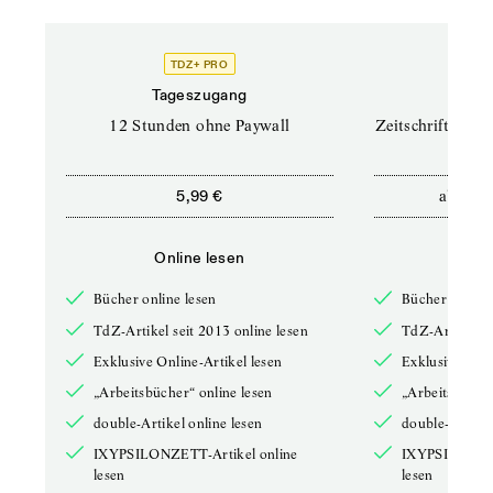
TDZ+ PRO
TD
Tageszugang
Prof
12 Stunden ohne Paywall
Zeitschriften un
ab
5,99 €
12,5
Online lesen
Onli
Bücher online lesen
Bücher online 
TdZ-Artikel seit 2013 online lesen
TdZ-Artikel se
Exklusive Online-Artikel lesen
Exklusive Onli
„Arbeitsbücher“ online lesen
„Arbeitsbücher
double-Artikel online lesen
double-Artikel
IXYPSILONZETT-Artikel online
IXYPSILONZET
lesen
lesen