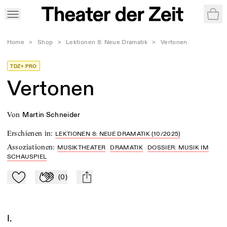
War
Home
>
Shop
>
Lektionen 8: Neue Dramatik
>
Vertonen
TDZ+ PRO
Vertonen
von
Martin Schneider
Erschienen in
:
LEKTIONEN 8: NEUE DRAMATIK (10/2025)
Assoziationen
:
MUSIKTHEATER
DRAMATIK
DOSSIER: MUSIK IM
SCHAUSPIEL
(
0
)
Zu Mein-TdZ hinzufügen
Applaudieren
mail
I.