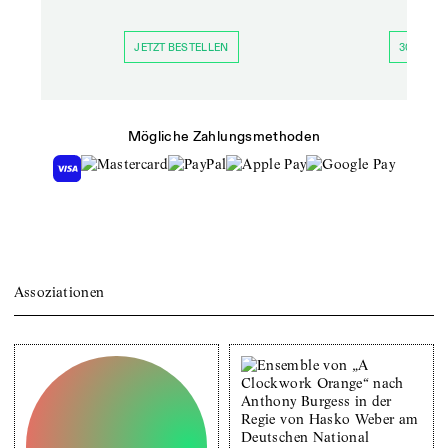
JETZT BESTELLEN
30 TAGE 
Mögliche Zahlungsmethoden
Assoziationen