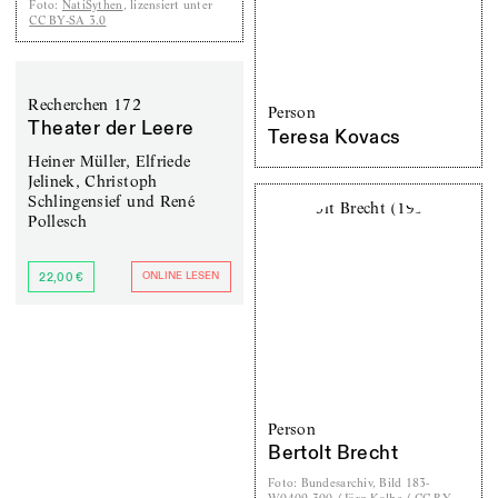
Foto
:
NatiSythen
, lizensiert unter
CC BY-SA 3.0
Recherchen 172
Person
Theater der Leere
Teresa Kovacs
Heiner Müller, Elfriede
Jelinek, Christoph
Schlingensief und René
Pollesch
ONLINE LESEN
22,00 €
Person
Bertolt Brecht
Foto
:
Bundesarchiv, Bild 183-