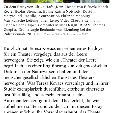
Zu dem Essay von Ulrike Haß: „Kein Licht.“ von Elfriede Jelinek.
Regie Nicolas Stemann, Bühne Katrin Nottrodt, Kostüm
Marysol del Castillo, Komposition Philippe Manoury,
Musikalische Leitung Julien Leroy, Video Claudia Lehmann,
Licht Rainer Casper, Computer Music Design IRCAM Thomas
Goepfer, Dramaturgie Benjamin von Blomberg bei der
Ruhrtriennale 2017
Foto
:
Caroline Seidel/Ruhrtriennale 2017
Kürzlich hat Teresa Kovacs ein vehementes Plädoyer
für ein Theater vorgelegt, das aus der Leere
hervorgeht. Sie zeigt, wie ein „Theater der Leere“
begrifflich aus einer Engführung von zeitgenössischen
Diskursen der Naturwissenschaften und der
menschengesellschaftlichen Kunst des Theaters
hervorgeht. Was Teresa Kovacs vorschlägt und in ihrer
Studie exemplarisch durchführt, erscheint einerseits
fast überfällig, andererseits erlaubt es eine
Auseinandersetzung mit dem Theaterfeld, die wir
aufnehmen sollten und zu der ich mit diesem Essay
anregen möchte. Ihr Vorschlag erlaubt, das Theater