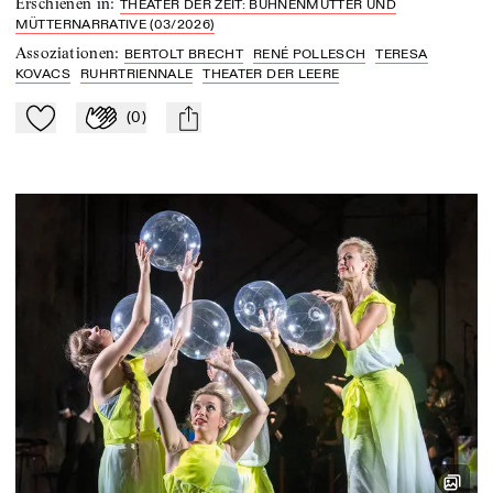
Erschienen in
:
THEATER DER ZEIT: BÜHNENMÜTTER UND
MÜTTERNARRATIVE (03/2026)
Assoziationen
:
BERTOLT BRECHT
RENÉ POLLESCH
TERESA
KOVACS
RUHRTRIENNALE
THEATER DER LEERE
(
0
)
Zu Mein-TdZ hinzufügen
Applaudieren
mail