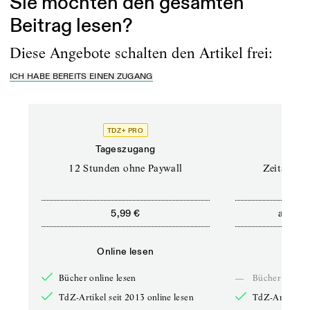
Sie möchten den gesamten
Beitrag lesen?
Diese Angebote schalten den Artikel frei:
ICH HABE BEREITS EINEN ZUGANG
TDZ+ PRO
Tageszugang
Stand
12 Stunden ohne Paywall
Zeitschrif
ab
5,99 €
5,9
Online lesen
Onli
Bücher online lesen
—
Bücher online 
TdZ-Artikel seit 2013 online lesen
TdZ-Artikel se