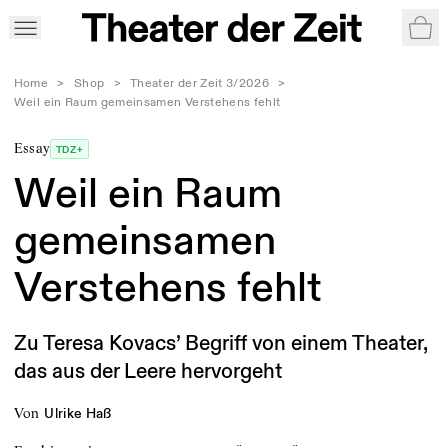
War
Home
>
Shop
>
Theater der Zeit 3/2026
>
Weil ein Raum gemeinsamen Verstehens fehlt
Essay
TDZ+
Weil ein Raum
gemeinsamen
Verstehens fehlt
Zu Teresa Kovacs’ Begriff von einem Theater,
das aus der Leere hervorgeht
von
Ulrike Haß