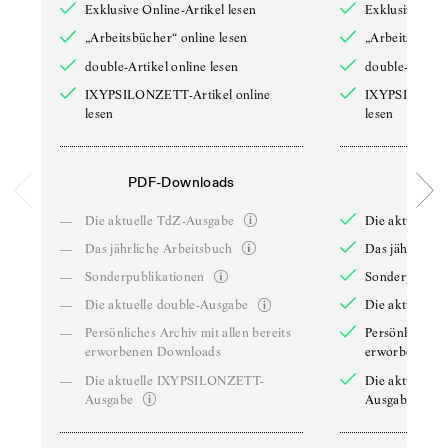
Exklusive Online-Artikel lesen
Exklusive Onli
„Arbeitsbücher“ online lesen
„Arbeitsbücher
double-Artikel online lesen
double-Artikel
IXYPSILONZETT-Artikel online
IXYPSILONZET
lesen
lesen
PDF-Downloads
PDF-
—
Die aktuelle TdZ-Ausgabe
Die aktuelle 
—
Das jährliche Arbeitsbuch
Das jährliche 
—
Sonderpublikationen
Sonderpublika
—
Die aktuelle double-Ausgabe
Die aktuelle 
—
Persönliches Archiv mit allen bereits
Persönliches A
erworbenen Downloads
erworbenen D
—
Die aktuelle IXYPSILONZETT-
Die aktuelle
Ausgabe
Ausgabe