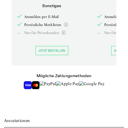
Sonstiges
So
Anmelden per E-Mail
Anmelden per 
Persönliche Merklisten
Persönliche Me
—
Nur für Privatkunden
—
Nur für Priva
JETZT BESTELLEN
30 TAGE 
Mögliche Zahlungsmethoden
Assoziationen