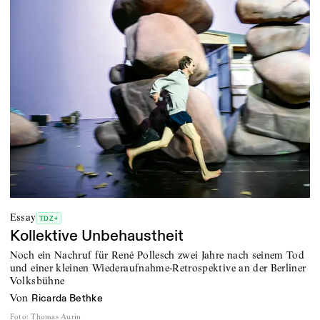
Essay
TDZ+
Kollektive Unbehaustheit
Noch ein Nachruf für René Pollesch zwei Jahre nach seinem Tod
und einer kleinen Wiederaufnahme-Retrospektive an der Berliner
Volksbühne
von
Ricarda Bethke
Foto
:
Thomas Aurin