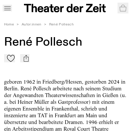
War
Home
>
Autor:innen
>
René Pollesch
René Pollesch
Zu Mein-TdZ hinzufügen
mail
geboren 1962 in Friedberg/Hessen, gestorben 2024 in
Berlin. René Pollesch arbeitete nach seinem Studium
der Angewandten Theaterwissenschaften in Gießen (u.
a. bei Heiner Müller als Gastprofessor) mit einem
eigenen Ensemble in Frankenthal, schrieb und
inszenierte am TAT in Frankfurt am Main und
übersetzte und bearbeitete Dramen. 1996 erhielt er
ein Arbeitsstipendium am Royal Court Theatre