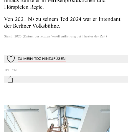
hinaus führte er in Fernsehproduktionen und
Hörspielen Regie.
Von 2021 bis zu seinem Tod 2024 war er Intendant
der Berliner Volksbühne.
Stand
:
2026
(
Datum der letzten Veröffentlichung bei Theater der Zeit
)
ZU MEIN-TDZ HINZUFÜGEN
Zu Mein-TdZ hinzufügen
TEILEN
:
mail