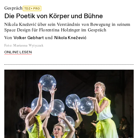
Gespräch
TDZ+ PRO
Die Poetik von Körper und Bühne
Nikola Knežević über sein Verständnis von Bewegung in seinem
Space Design für Florentina Holzinger im Gespräch
von
und
Volker Gebhart
Nikola Knežević
Foto
:
Marianna Wytyczak
ONLINE LESEN