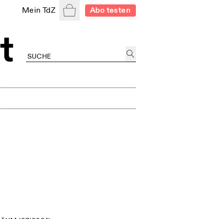
Warenkorb
Mein TdZ
Abo testen