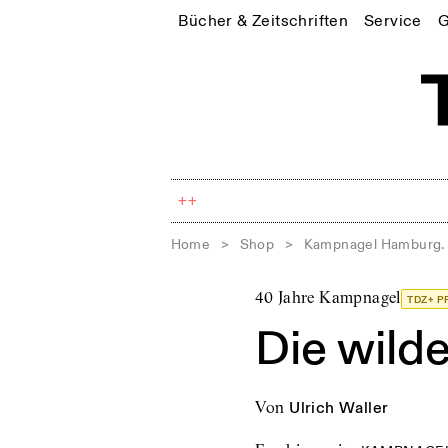
Bücher & Zeitschriften
Service
G
++
Home
>
Shop
>
Kampnagel Hamburg. 
40 Jahre Kampnagel
TDZ+ P
Die wild
von
Ulrich Waller