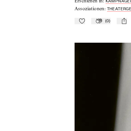
Erschienen in
:
KAMPNAGEL
Assoziationen
:
THEATERG
(
0
)
Zu Mein-TdZ hinzufügen
Applaudieren
mail