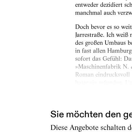
entweder dezidiert sc
manchmal auch verzwe
Doch bevor es so weit
Jarrestraße. Ich weiß 
des großen Umbaus bes
in fast allen Hamburg
sofort das Gefühl: Das
»Maschinenfabrik N. 
Roman eindrucksvoll b
hatte sie gefunden. Un
und K2 und zwei Prob
uns im Leitungsteam d
Sie möchten den ge
Diese Angebote schalten de