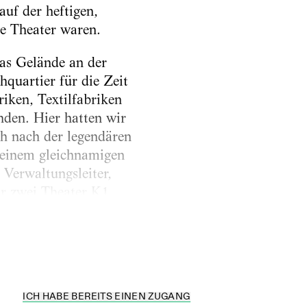
auf der heftigen,
e Theater waren.
as Gelände an der
hquartier für die Zeit
iken, Textilfabriken
nden. Hier hatten wir
och nach der legendären
seinem gleichnamigen
Verwaltungsleiter,
wir zwei Theater K1
r deshalb, weil wir
ICH HABE BEREITS EINEN ZUGANG