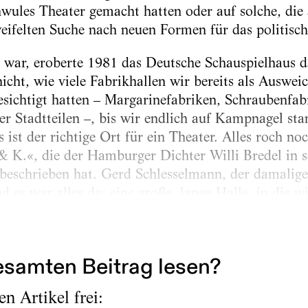
hwules Theater gemacht hatten oder auf solche, die 
ifelten Suche nach neuen Formen für das politisch
 war, eroberte 1981 das Deutsche Schauspielhaus d
nicht, wie viele Fabrikhallen wir bereits als Ausweic
ichtigt hatten – Margarinefabriken, Schraubenfabr
er Stadtteilen –, bis wir endlich auf Kampnagel sta
 ist der richtige Ort für ein Theater. Alles roch n
& K.«, die der Hamburger Dichter Willi Bredel in 
eschrieben hat. Gerd Schlesselmann, der damalige 
d es war alles da: eine große, lange Halle, in die 
ebühnen P1 und P2 einbauen konnten. (Zwei Theate
es Schauspielhauses nicht...
samten Beitrag lesen?
n Artikel frei: