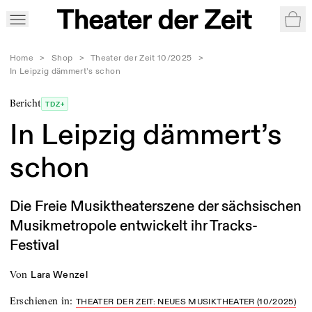
War
Home
>
Shop
>
Theater der Zeit 10/2025
>
In Leipzig dämmert’s schon
Bericht
TDZ+
In Leipzig dämmert’s
schon
Die Freie Musiktheaterszene der sächsischen
Musikmetropole entwickelt ihr Tracks-
Festival
von
Lara Wenzel
Erschienen in
:
THEATER DER ZEIT: NEUES MUSIKTHEATER (10/2025)