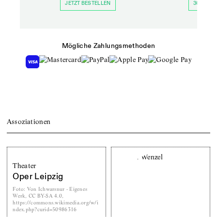
JETZT BESTELLEN
30 TAGE 
Mögliche Zahlungsmethoden
Assoziationen
Theater
Oper Leipzig
Foto
:
Von Ichwarsnur - Eigenes
Werk, CC BY-SA 4.0,
https://commons.wikimedia.org/w/i
ndex.php?curid=50986316