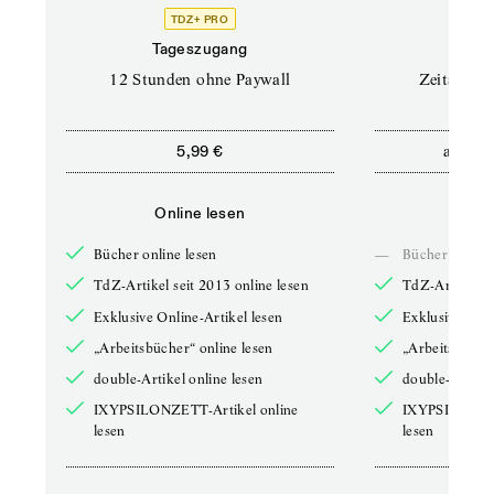
TDZ+ PRO
Tageszugang
Stand
12 Stunden ohne Paywall
Zeitschrif
ab
5,99 €
5,9
Online lesen
Onli
Bücher online lesen
—
Bücher online 
TdZ-Artikel seit 2013 online lesen
TdZ-Artikel se
Exklusive Online-Artikel lesen
Exklusive Onli
„Arbeitsbücher“ online lesen
„Arbeitsbücher
double-Artikel online lesen
double-Artikel
IXYPSILONZETT-Artikel online
IXYPSILONZET
lesen
lesen