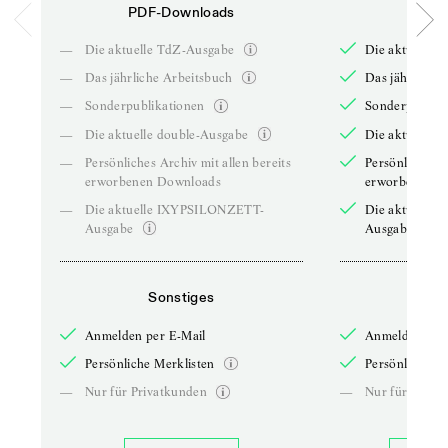
PDF-Downloads
PDF-
—
Die aktuelle TdZ-Ausgabe
Die aktuelle 
—
Das jährliche Arbeitsbuch
Das jährliche 
—
Sonderpublikationen
Sonderpublika
—
Die aktuelle double-Ausgabe
Die aktuelle 
—
Persönliches Archiv mit allen bereits
Persönliches A
erworbenen Downloads
erworbenen D
—
Die aktuelle IXYPSILONZETT-
Die aktuelle
Ausgabe
Ausgabe
Sonstiges
So
Anmelden per E-Mail
Anmelden per 
Persönliche Merklisten
Persönliche Me
—
Nur für Privatkunden
—
Nur für Priva