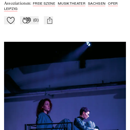
Assoziationen
:
FREIE SZENE
MUSIKTHEATER
SACHSEN
OPER
LEIPZIG
(
0
)
Zu Mein-TdZ hinzufügen
Applaudieren
mail