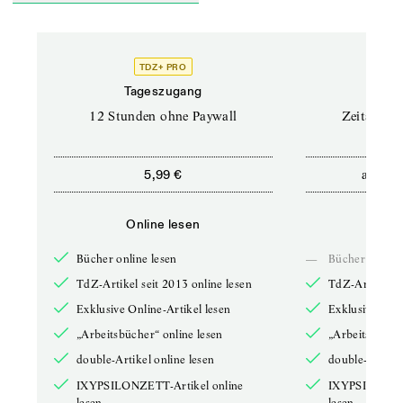
TDZ+ PRO
Tageszugang
Stand
12 Stunden ohne Paywall
Zeitschrif
ab
5,99 €
5,9
Online lesen
Onli
Bücher online lesen
—
Bücher online 
TdZ-Artikel seit 2013 online lesen
TdZ-Artikel se
Exklusive Online-Artikel lesen
Exklusive Onli
„Arbeitsbücher“ online lesen
„Arbeitsbücher
double-Artikel online lesen
double-Artikel
IXYPSILONZETT-Artikel online
IXYPSILONZET
lesen
lesen