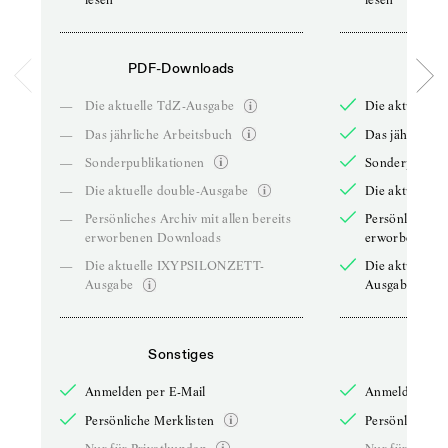
PDF-Downloads
PDF-
—
Die aktuelle TdZ-Ausgabe
Die aktuelle 
—
Das jährliche Arbeitsbuch
Das jährliche 
—
Sonderpublikationen
Sonderpublika
—
Die aktuelle double-Ausgabe
Die aktuelle 
—
Persönliches Archiv mit allen bereits
Persönliches A
erworbenen Downloads
erworbenen D
—
Die aktuelle IXYPSILONZETT-
Die aktuelle
Ausgabe
Ausgabe
Sonstiges
So
Anmelden per E-Mail
Anmelden per 
Persönliche Merklisten
Persönliche Me