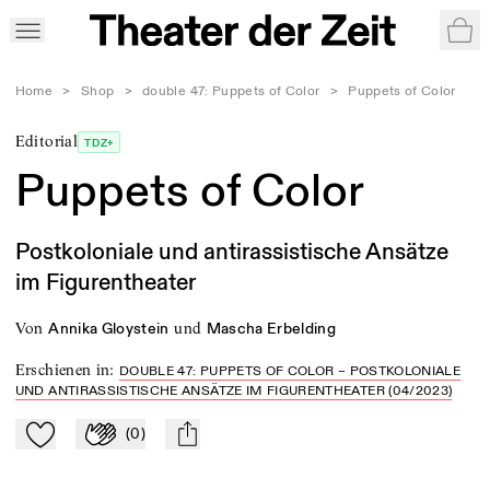
War
Home
>
Shop
>
double 47: Puppets of Color
>
Puppets of Color
Editorial
TDZ+
Puppets of Color
Postkoloniale und antirassistische Ansätze
im Figurentheater
von
und
Annika Gloystein
Mascha Erbelding
Erschienen in
:
DOUBLE 47: PUPPETS OF COLOR – POSTKOLONIALE
UND ANTIRASSISTISCHE ANSÄTZE IM FIGURENTHEATER (04/2023)
(
0
)
Zu Mein-TdZ hinzufügen
Applaudieren
mail