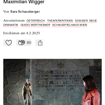
Maximilian Wigger
von
Sara Schausberger
Assoziationen
:
ÖSTERREICH
THEATERKRITIKEN
DOSSIER: NEUE
DRAMATIK
GUIDO WERTHEIMER
SCHAUSPIELHAUS WIEN
Erschienen am
4.2.2025
(
0
)
Zu Mein-TdZ hinzufügen
Applaudieren
mail