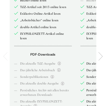
Bücher online lesen
—
Bücher online 
TdZ-Artikel seit 2013 online lesen
TdZ-Artikel se
Exklusive Online-Artikel lesen
Exklusive Onli
„Arbeitsbücher“ online lesen
„Arbeitsbücher
double-Artikel online lesen
double-Artikel
IXYPSILONZETT-Artikel online
IXYPSILONZET
lesen
lesen
PDF-Downloads
PDF-
—
Die aktuelle TdZ-Ausgabe
Die aktuelle 
—
Das jährliche Arbeitsbuch
Das jährliche 
—
Sonderpublikationen
Sonderpublika
—
Die aktuelle double-Ausgabe
Die aktuelle 
—
Persönliches Archiv mit allen bereits
Persönliches A
erworbenen Downloads
erworbenen D
—
Die aktuelle IXYPSILONZETT-
Die aktuelle
Ausgabe
Ausgabe