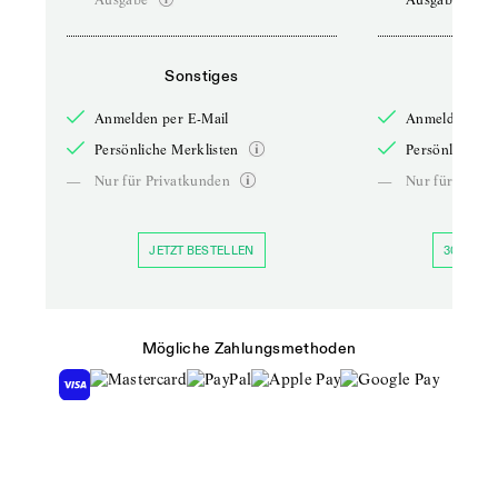
Sonstiges
So
Anmelden per E-Mail
Anmelden per 
Persönliche Merklisten
Persönliche Me
—
Nur für Privatkunden
—
Nur für Priva
JETZT BESTELLEN
30 TAGE 
Mögliche Zahlungsmethoden