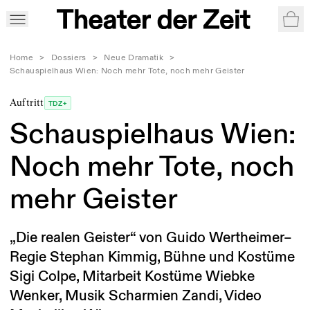
War
Home
>
Dossiers
>
Neue Dramatik
>
Schauspielhaus Wien: Noch mehr Tote, noch mehr Geister
Auftritt
TDZ+
Schauspielhaus Wien:
Noch mehr Tote, noch
mehr Geister
„Die realen Geister“ von Guido Wertheimer–
Regie Stephan Kimmig, Bühne und Kostüme
Sigi Colpe, Mitarbeit Kostüme Wiebke
Wenker, Musik Scharmien Zandi, Video