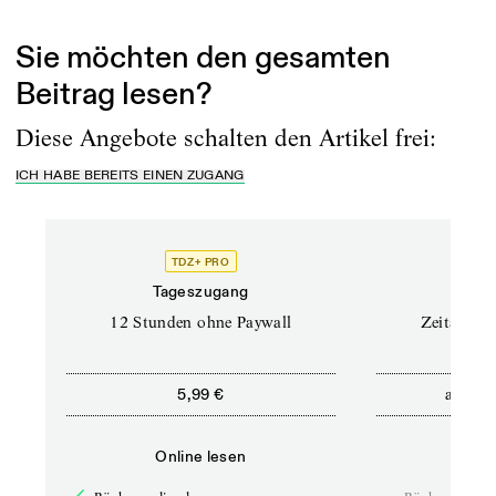
Erschienen am
4.2.2025
Sie möchten den gesamten
Beitrag lesen?
Diese Angebote schalten den Artikel frei:
ICH HABE BEREITS EINEN ZUGANG
TDZ+ PRO
Tageszugang
Stand
12 Stunden ohne Paywall
Zeitschrif
ab
5,99 €
5,9
Online lesen
Onli