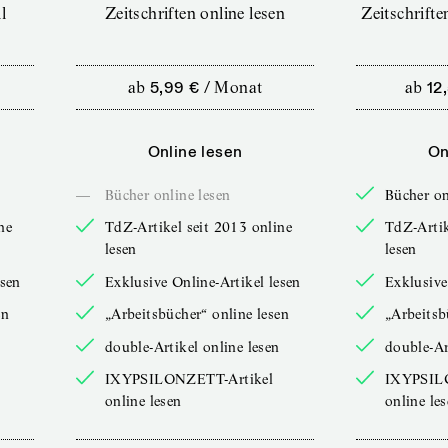
l
Zeitschriften online lesen
Zeitschrift
ab
5,99 €
/
Monat
ab
12
Online lesen
On
—
Bücher online lesen
Bücher on
ne
TdZ-Artikel seit 2013 online
TdZ-Artik
lesen
lesen
esen
Exklusive Online-Artikel lesen
Exklusive
en
„Arbeitsbücher“ online lesen
„Arbeitsb
double-Artikel online lesen
double-Ar
IXYPSILONZETT-Artikel
IXYPSIL
online lesen
online le