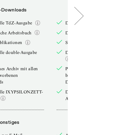
-Downloads
PDF-Downloads
elle TdZ-Ausgabe
Die aktuelle TdZ-Ausgabe
iche Arbeitsbuch
Das jährliche Arbeitsbuch
blikationen
Sonderpublikationen
lle double-Ausgabe
Die aktuelle double-Ausgabe
hes Archiv mit allen
Persönliches Archiv mit allen
rworbenen
bereits erworbenen
ds
Downloads
elle IXYPSILONZETT-
Die aktuelle IXYPSILONZETT-
Ausgabe
onstiges
Sonstiges