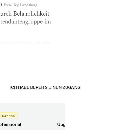
)
Foto
:
Jörg Landsberg
durch Beharrlichkeit
Intendantengruppe im
enigen Sätzen wieder
s wie etwa die
:...
ICH HABE BEREITS EINEN ZUGANG
TDZ+ PRO
TDZ+
ofessional
Upgrade für Printabonnenten