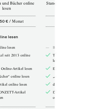
en und Bücher online
Standard (TdZ+) – Zeitschriften
lesen
online lesen
,50 €
/
Monat
10,00 €
/
12 Monate
line lesen
Online lesen
line lesen
—
Bücher online lesen
el seit 2013 online
TdZ-Artikel seit 2013 online
lesen
 Online-Artikel lesen
Exklusive Online-Artikel lesen
ücher“ online lesen
„Arbeitsbücher“ online lesen
tikel online lesen
double-Artikel online lesen
ONZETT-Artikel
IXYPSILONZETT-Artikel
sen
online lesen