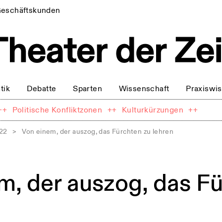
eschäftskunden
tik
Debatte
Sparten
Wissenschaft
Praxiswi
++
Politische Konfliktzonen
++
Kulturkürzungen
++
022
>
Von einem, der auszog, das Fürchten zu lehren
m, der auszog, das F