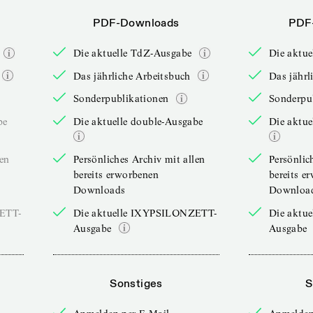
PDF-Downloads
PDF
Die aktuelle TdZ-Ausgabe
Die aktu
Das jährliche Arbeitsbuch
Das jährl
Sonderpublikationen
Sonderpu
be
Die aktuelle double-Ausgabe
Die aktue
len
Persönliches Archiv mit allen
Persönlic
bereits erworbenen
bereits e
Downloads
Downloa
ZETT-
Die aktuelle IXYPSILONZETT-
Die aktu
Ausgabe
Ausgabe
Sonstiges
S