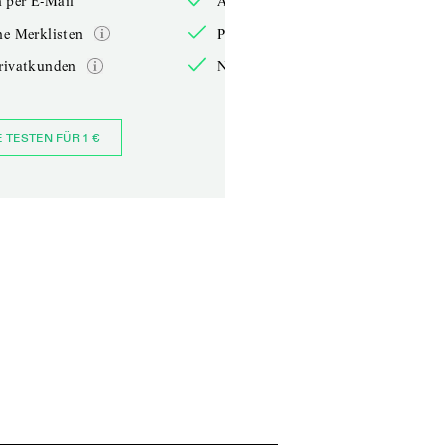
 per E-Mail
Anmelden per E-Mail
he Merklisten
Persönliche Merklisten
rivatkunden
Nur für Privatkunden
E TESTEN FÜR 1 €
JETZT BESTELLEN