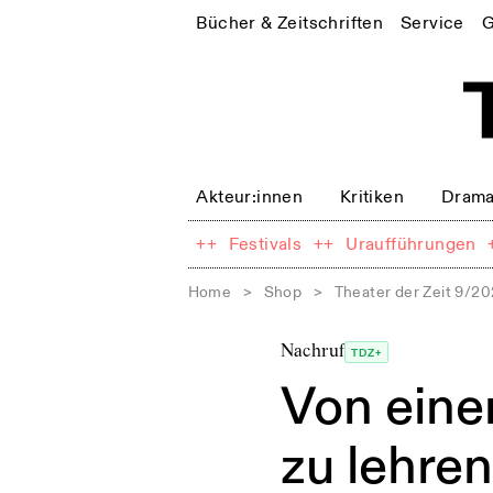
Bücher & Zeitschriften
Service
G
Akteur:innen
Kritiken
Drama
++
Festivals
++
Uraufführungen
Home
>
Shop
>
Theater der Zeit 9/2
Nachruf
TDZ+
Von eine
zu lehren