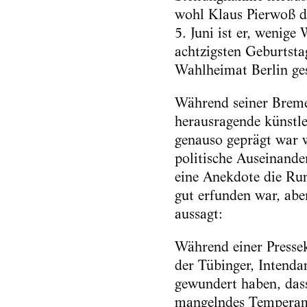
wohl Klaus Pierwoß d
5. Juni ist er, wenig
achtzigsten Geburtstag
Wahlheimat Berlin ge
Während seiner Breme
herausragende künstle
genauso geprägt war w
politische Auseinande
eine Anekdote die Run
gut erfunden war, aber
aussagt:
Während einer Pressek
der Tübinger, Intendan
gewundert haben, das
mangelndes Temperam