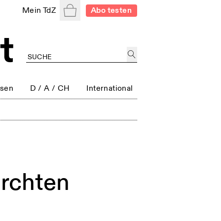
Warenkorb
Mein TdZ
Abo testen
ssen
D / A / CH
International
ürchten