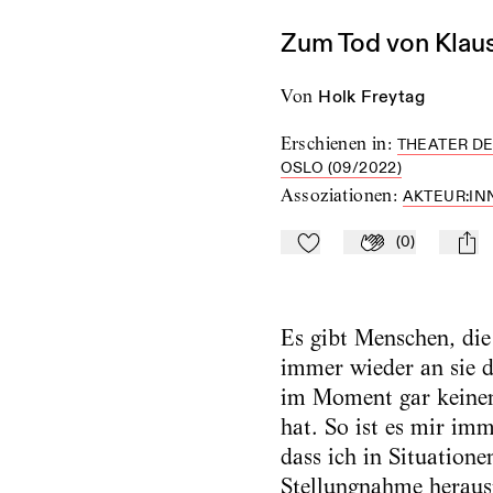
Zum Tod von Klau
von
Holk Freytag
Erschienen in
:
THEATER DE
OSLO (09/2022)
Assoziationen
:
AKTEUR:IN
(
0
)
Zu Mein-TdZ hinzufügen
Applaudieren
mail
Es gibt Menschen, die
immer wieder an sie 
im Moment gar keinen
hat. So ist es mir imm
dass ich in Situatione
Stellungnahme herausf