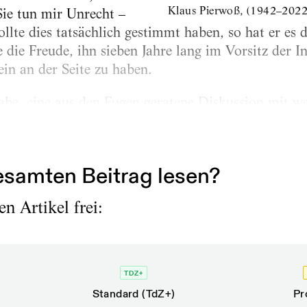
Klaus Pierwoß, (1942–2022
ie tun mir Unrecht –
ollte dies tatsächlich gestimmt haben, so hat er es 
e die Freude, ihn sieben Jahre lang im Vorsitz der 
in an der Seite zu haben.
Gabe, eine aus den Fugen geratene Diskussion mit w
, und manchmal gelangen ihm dabei kostbare Bonmot
dantengruppe zum geflügelten Wort geratene Aussage
samten Beitrag lesen?
n Artikel frei:
TDZ+
Standard (TdZ+)
Pr