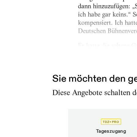
dann hinzuzufügen: „S
ich habe gar keins.“ S
kompensiert. Ich hatt
Deutschen Bühnenvere
Er hatte die seltene 
aufs Gleis zu setzen
folgende in der Inten
Sie möchten den ge
Diese Angebote schalten de
TDZ+ PRO
Tageszugang