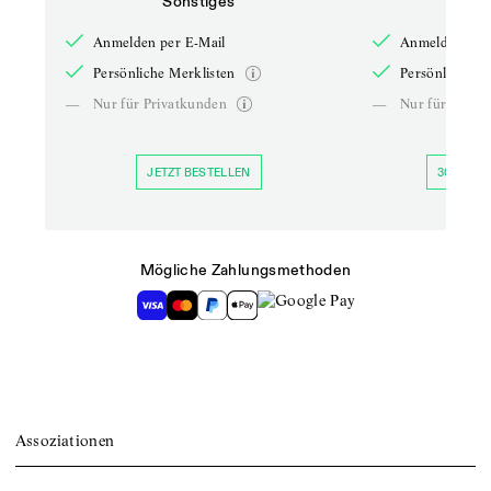
Sonstiges
So
Anmelden per E-Mail
Anmelden per 
Persönliche Merklisten
Persönliche Me
—
Nur für Privatkunden
—
Nur für Priva
JETZT BESTELLEN
30 TAGE 
Mögliche Zahlungsmethoden
Assoziationen