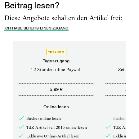
Beitrag lesen?
Diese Angebote schalten den Artikel frei:
ICH HABE BEREITS EINEN ZUGANG
TDZ+ PRO
Tageszugang
Stand
12 Stunden ohne Paywall
Zeitschrif
ab
5,99 €
5,9
Online lesen
Onli
Bücher online lesen
—
Bücher online 
TdZ-Artikel seit 2013 online lesen
TdZ-Artikel se
Exklusive Online-Artikel lesen
Exklusive Onli