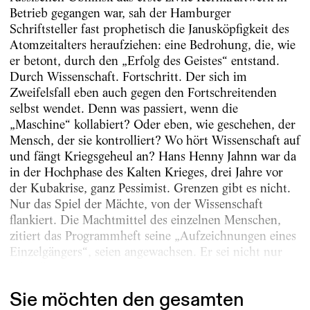
Betrieb gegangen war, sah der Hamburger
Schriftsteller fast prophetisch die Janusköpfigkeit des
Atomzeitalters heraufziehen: eine Bedrohung, die, wie
er betont, durch den „Erfolg des Geistes“ entstand.
Durch Wissenschaft. Fortschritt. Der sich im
Zweifelsfall eben auch gegen den Fortschreitenden
selbst wendet. Denn was passiert, wenn die
„Maschine“ kollabiert? Oder eben, wie geschehen, der
Mensch, der sie kontrolliert? Wo hört Wissenschaft auf
und fängt Kriegsgeheul an? Hans Henny Jahnn war da
in der Hochphase des Kalten Krieges, drei Jahre vor
der Kubakrise, ganz Pessimist. Grenzen gibt es nicht.
Nur das Spiel der Mächte, von der Wissenschaft
flankiert. Die Machtmittel des einzelnen Menschen,
zitiert das Programmheft seine „Aufzeichnungen eines
Einzelgängers“, seien angewachsen. Er sei nicht nur
schnell im...
Sie möchten den gesamten