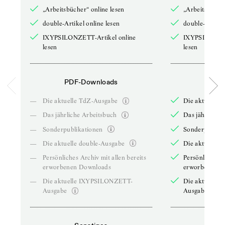
„Arbeitsbücher“ online lesen
„Arbeitsbücher
double-Artikel online lesen
double-Artikel
IXYPSILONZETT-Artikel online
IXYPSILONZET
lesen
lesen
PDF-Downloads
PDF-
—
Die aktuelle TdZ-Ausgabe
Die aktuelle 
—
Das jährliche Arbeitsbuch
Das jährliche 
—
Sonderpublikationen
Sonderpublika
—
Die aktuelle double-Ausgabe
Die aktuelle 
—
Persönliches Archiv mit allen bereits
Persönliches A
erworbenen Downloads
erworbenen D
—
Die aktuelle IXYPSILONZETT-
Die aktuelle
Ausgabe
Ausgabe