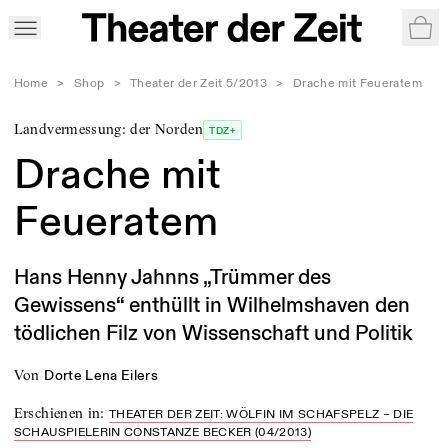
War
Home
>
Shop
>
Theater der Zeit 5/2013
>
Drache mit Feueratem
Landvermessung: der Norden
TDZ+
Drache mit
Feueratem
Hans Henny Jahnns „Trümmer des
Gewissens“ enthüllt in Wilhelmshaven den
tödlichen Filz von Wissenschaft und Politik
von
Dorte Lena Eilers
Erschienen in
:
THEATER DER ZEIT: WÖLFIN IM SCHAFSPELZ – DIE
SCHAUSPIELERIN CONSTANZE BECKER (04/2013)