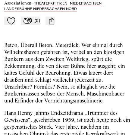
Assoziationen
:
THEATERKRITIKEN
NIEDERSACHSEN
LANDESBÜHNE NIEDERSACHSEN NORD
(
0
)
Zu Mein-TdZ hinzufügen
Applaudieren
mail
Beton. Überall Beton. Meterdick. Wer einmal durch
Wilhelmshaven gefahren ist, vorbei an den klotzigen
Bunkern aus dem Zweiten Weltkrieg, spürt die
Beklemmung, die von dieser Bühne hier ausgeht: ein
kaltes Gefühl der Bedrohung. Etwas lauert dort
draußen und schlägt vielleicht jederzeit zu.
Unsichtbar? Formlos? Nein, so alltäglich wie die
Bunkerinsassen selbst: der Mensch, Maschinenbauer
und Erfinder der Vernichtungsmaschinerie.
Hans Henny Jahnns Endzeitdrama „Trümmer des
Gewissens“, geschrieben 1959, ist auch heute noch ein
gespenstisches Stück. Vier Jahre, nachdem im
russischen Obninsk das erste zivile Kernkraftwerk in