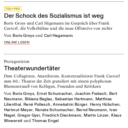
TDZ+ PRO
Der Schock des Sozialismus ist weg
Boris Groys und Carl Hegemann im Gespräch über Frank
Castorf, die Volksbühne und die neue Offensive von rechts
von
und
Boris Groys
Carl Hegemann
ONLINE LESEN
Protagonisten
Theaterwundertäter
Dem Collagisten, Anarchisten, Kontextualisierer Frank Castorf
zum 60.: Theater der Zeit gratuliert mit einem polyphonen
Blumenstrauß von Kollegen, Freunden und Kritikern
von
,
,
,
Boris Groys
Ernst Schumacher
Joachim Fiebach
Bert
,
,
,
Neumann
Bibiana Beglau
Sebastian Hartmann
Matthias
,
,
,
,
Lilienthal
René Pollesch
Annekatrin Bürger
Henry Hübchen
,
,
,
Hartmut Meyer
Renate Schumacher
Bernd Neumann
Ivan
,
,
,
,
Nagel
Gregor Gysi
Friedrich Dieckmann
Martin Linzer
Klaus
und
Wowereit
Thomas Engel