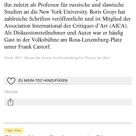
ihn zuletzt als Professor für russische und slawische
Studien an die New York University. Boris Groys hat
zahlreiche Schriften veröffentlicht und ist Mitglied der
Association International des Critiques d’Art (AICA).
Als Diskussionsteilnehmer und Autor war er häufig
Gast in der Volksbühne am Rosa-Luxemburg-Platz
unter Frank Castorf.
Stand
:
2017
(
Datum der letzten Veröffentlichung bei Theater der Zeit
)
ZU MEIN-TDZ HINZUFÜGEN
Zu Mein-TdZ hinzufügen
TEILEN
:
mail
TDZ+ PRO