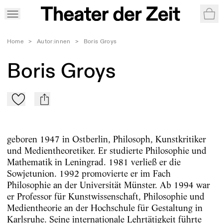
War
Home
>
Autor:innen
>
Boris Groys
Boris Groys
Zu Mein-TdZ hinzufügen
mail
geboren 1947 in Ostberlin, Philosoph, Kunstkritiker
und Medientheoretiker. Er studierte Philosophie und
Mathematik in Leningrad. 1981 verließ er die
Sowjetunion. 1992 promovierte er im Fach
Philosophie an der Universität Münster. Ab 1994 war
er Professor für Kunstwissenschaft, Philosophie und
Medientheorie an der Hochschule für Gestaltung in
Karlsruhe. Seine internationale Lehrtätigkeit führte