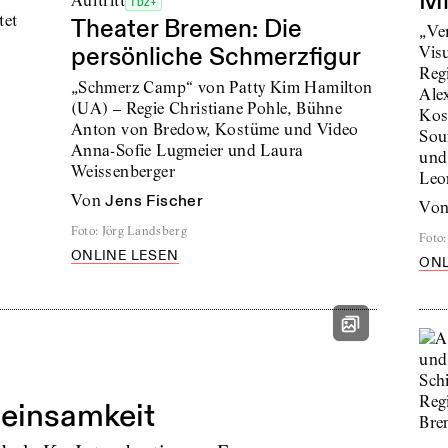
Mi
Auftritt
TDZ+
tet
Theater Bremen: Die
„Ve
persönliche Schmerzfigur
Vis
Reg
„Schmerz Camp“ von Patty Kim Hamilton
Ale
(UA) – Regie Christiane Pohle, Bühne
Kos
Anton von Bredow, Kostüme und Video
Sou
Anna-Sofie Lugmeier und Laura
und
Weissenberger
Leo
von
Jens Fischer
vo
Foto
:
Jörg Landsberg
Foto
:
ONLINE LESEN
ONL
meinsamkeit