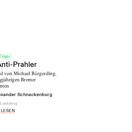
f
TDZ+
Anti-Prahler
 von Michael Börgerding,
gjährigen Bremer
nten
exander Schnackenburg
 Landsberg
 LESEN