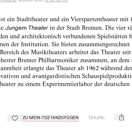
 Fortescue
, lizensiert unter
CC BY-SA 3.0
st ein Stadttheater und ein Vierspartentheater mit
ie
in der Stadt Bremen. Die vier r
Jungem Theater
en und architektonisch verbundenen Spielstätten b
nen der Institution. Sie bieten zusammengerechnet
Bereich des Musiktheaters arbeitet das Theater sei
hester Bremer Philharmoniker zusammen, an dem e
ekanntheit erlangte das Theater ab 1962 während de
ovativen und avantgardistischen Schauspielprodukt
Theater zu einem Experimentierlabor der deutschen
ZU MEIN-TDZ HINZUFÜGEN
TEILEN
:
mail
Zu Mein-TdZ hinzufügen