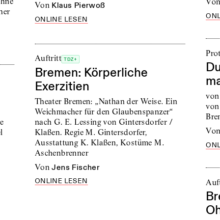
ühne
vo
von
Klaus Pierwoß
ner
ONL
ONLINE LESEN
Pro
Auftritt
TDZ+
Du
Bremen: Körperliche
ma
Exerzitien
von
Theater Bremen: „Nathan der Weise. Ein
von
Weichmacher für den Glaubenspanzer“
Bre
nach G. E. Lessing von Gintersdorfer /
e
vo
Klaßen. Regie M. Gintersdorfer,
l
Ausstattung K. Klaßen, Kostüme M.
ONL
Aschenbrenner
von
Jens Fischer
ONLINE LESEN
Auft
Br
Oh