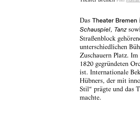
Foto
:
Florean
Das
Theater Bremen
i
,
sow
Schauspiel
Tanz
Straßenblock gehörend
unterschiedlichen Büh
Zuschauern Platz. Im 
1820 gegründeten Orc
ist. Internationale B
Hübners, der mit inn
Stil“ prägte und das 
machte.