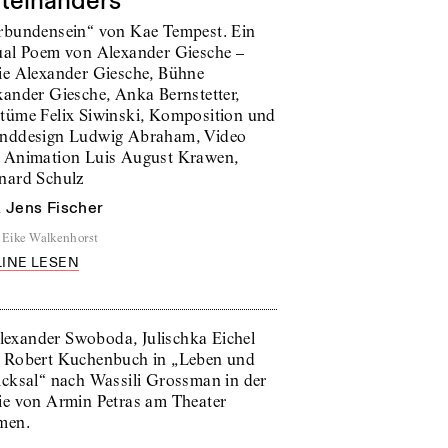
teinanders
rbundensein“ von Kae Tempest. Ein
ual Poem von Alexander Giesche –
ie Alexander Giesche, Bühne
xander Giesche, Anka Bernstetter,
tüme Felix Siwinski, Komposition und
nddesign Ludwig Abraham, Video
 Animation Luis August Krawen,
nard Schulz
n
Jens Fischer
Eike Walkenhorst
INE LESEN