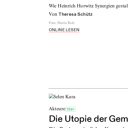
Wie Heinrich Horwitz Synergien gestal
von
Theresa Schütz
Foto
:
Maria Bolz
ONLINE LESEN
Akteure
TDZ+
Die Utopie der Ge