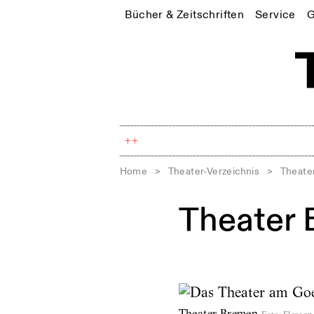
Bücher & Zeitschriften
Service
G
++
Home
>
Theater-Verzeichnis
>
Theate
Theater
Theater Bremen