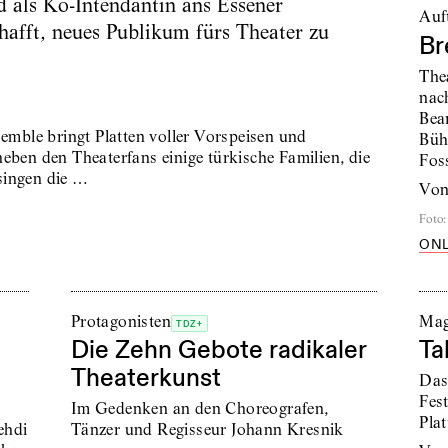
d als Ko-Intendantin ans Essener
Auft
chafft, neues Publikum fürs Theater zu
Br
The
nac
Bea
ble bringt Platten voller Vorspeisen und
Büh
eben den Theaterfans einige türkische Familien, die
Fos
singen die …
vo
Foto
:
ONL
Protagonisten
Mag
TDZ+
Die Zehn Gebote radikaler
Ta
Theaterkunst
Das
Fest
e
Im Gedenken an den Choreografen,
Pla
ehdi
Tänzer und Regisseur Johann Kresnik