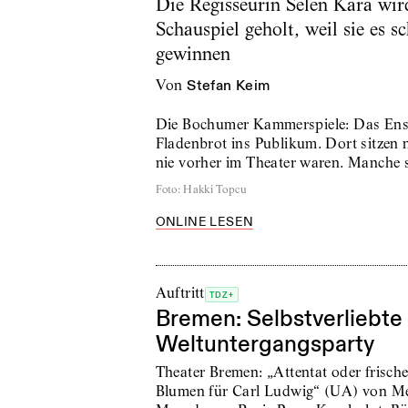
Die Regisseurin Selen Kara wir
Schauspiel geholt, weil sie es s
gewinnen
von
Stefan Keim
Die Bochumer Kammerspiele: Das Ensem
Fladenbrot ins Publikum. Dort sitzen n
nie vorher im Theater waren. Manche 
Foto
:
Hakki Topcu
ONLINE LESEN
Auftritt
TDZ+
Bremen: Selbstverliebte
Weltuntergangsparty
Theater Bremen: „Attentat oder frisch
Blumen für Carl Ludwig“ (UA) von M