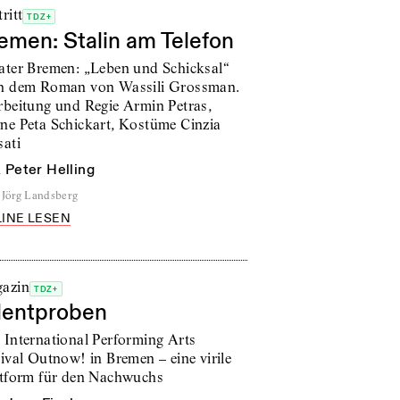
ritt
TDZ+
emen: Stalin am Telefon
ater Bremen: „Leben und Schicksal“
h dem Roman von Wassili Grossman.
rbeitung und Regie Armin Petras,
ne Peta Schickart, Kostüme Cinzia
sati
n
Peter Helling
Jörg Landsberg
INE LESEN
azin
TDZ+
lentproben
 International Performing Arts
ival Outnow! in Bremen – eine virile
ttform für den Nachwuchs