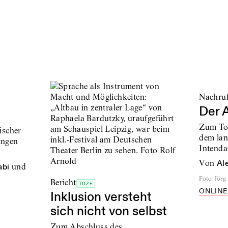
Nachru
Der 
Zum Tod
ischer
dem lan
ungen
Intenda
von
Al
abi
und
Foto
:
Jörg
Bericht
TDZ+
ONLINE
Inklusion versteht
sich nicht von selbst
Zum Abschluss des