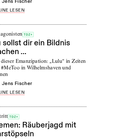
n
Jens Fischer
INE LESEN
tagonisten
TDZ+
 sollst dir ein Bildnis
chen …
 dieser Emanzipation: „Lulu“ in Zeiten
 #MeToo in Wilhelmshaven und
men
n
Jens Fischer
INE LESEN
ritt
TDZ+
emen: Räuberjagd mit
rstöpseln