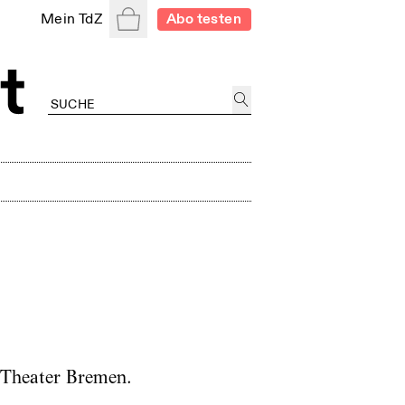
Warenkorb
Mein TdZ
Abo testen