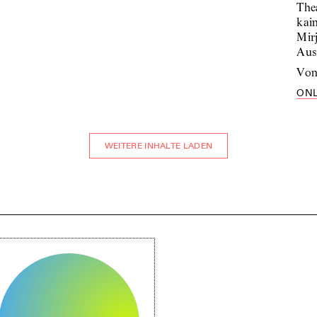
Thea
kai
Mir
Aus
vo
ONL
WEITERE INHALTE LADEN