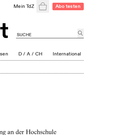
Warenkorb
Mein TdZ
Abo testen
ssen
D / A / CH
International
ung an der Hochschule