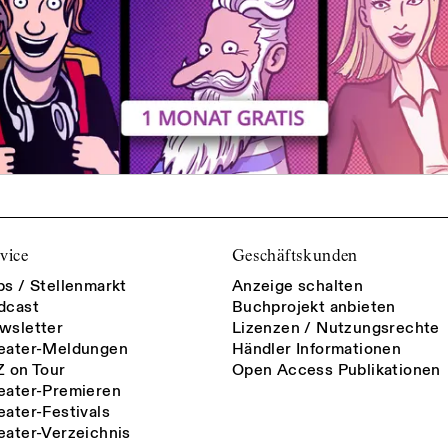
vice
Geschäftskunden
bs / Stellenmarkt
Anzeige schalten
dcast
Buchprojekt anbieten
wsletter
Lizenzen / Nutzungsrechte
eater-Meldungen
Händler Informationen
Z on Tour
Open Access Publikationen
eater-Premieren
eater-Festivals
eater-Verzeichnis