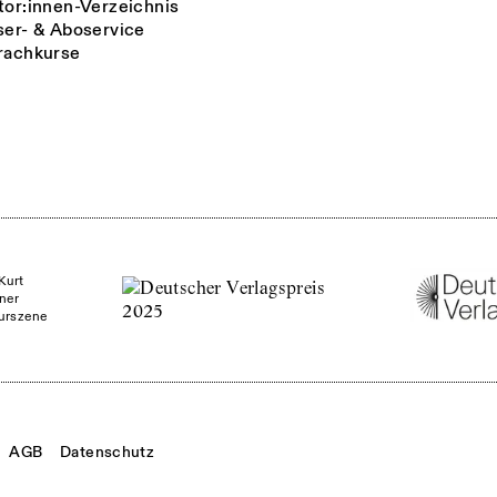
tor:innen-Verzeichnis
ser- & Aboservice
rachkurse
Kurt
ner
turszene
AGB
Datenschutz