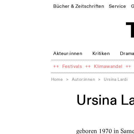
Bücher & Zeitschriften
Service
G
Akteur:innen
Kritiken
Drama
++
Festivals
++
Klimawandel
++
Home
>
Autor:innen
>
Ursina Lardi
Ursina La
geboren 1970 in Samed