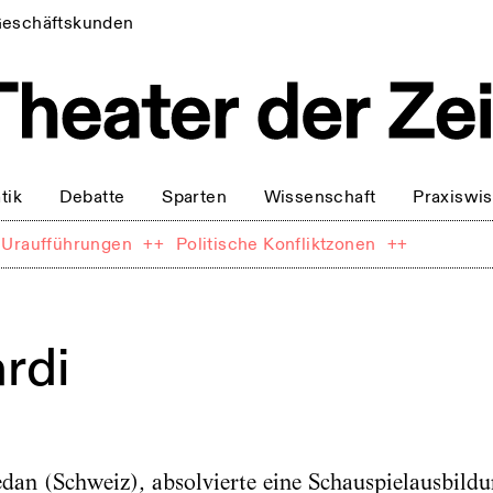
eschäftskunden
tik
Debatte
Sparten
Wissenschaft
Praxiswi
Uraufführungen
++
Politische Konfliktzonen
++
rdi
an (Schweiz), absolvierte eine Schauspielausbild