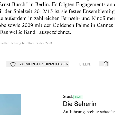
Ernst Busch“ in Berlin. Es folgten Engagements an 
t der Spielzeit 2012/13 ist sie festes Ensemblemitg
te außerdem in zahlreichen Fernseh- und Kinofilme
be sowie 2009 mit der Goldenen Palme in Cannes 
„Das weiße Band“ ausgezeichnet.
röffentlichung bei Theater der Zeit
)
ZU MEIN-TDZ HINZUFÜGEN
TEILEN
:
mail
Zu Mein-TdZ hinzufügen
Stück
TDZ+
Die Seherin
Aufführungsrechte: schaefe