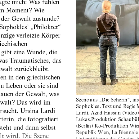
agte mich: Was fühlen
sem Moment? Wie
 der Gewalt zustande?
Sophokles’ „Philoktet“
einzige verletzte Körper
riechischen
 gibt eine Wunde, die
twas Traumatisches, das
walt zurückbleibt.
en in den griechischen
m Leben oder sie sind
hauen der Gewalt, was
Szene aus „Die Seherin“, ins
Gewalt? Das wird im
Sophokles. Text und Regie 
ersucht. Ursina Lardi
Lardi, Azad Hassan (Video
terin, die fotografiert
Lukas.Produktion Schaubüh
(Berlin) Ko-Produktion Wie
teht und dann selbst
Republik Wien, La Biennale 
t wird. Die Szene
Unterstützung des Goethe-I