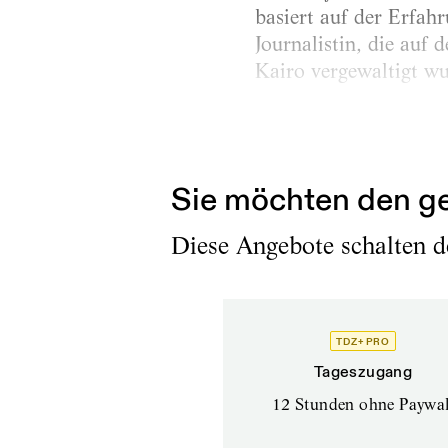
basiert auf der Erfah
Journalistin, die auf 
Kairo vergewaltigt wu
Gerade habe ich den P
100 Männern, die im S
Sie möchten den ge
Diese Angebote schalten de
TDZ+ PRO
Tageszugang
12 Stunden ohne Paywal