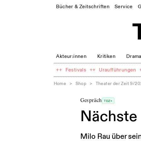
Bücher & Zeitschriften
Service
G
Akteur:innen
Kritiken
Drama
++
Festivals
++
Uraufführungen
Home
>
Shop
>
Theater der Zeit 9/2
Gespräch
TDZ+
Nächste
Milo Rau über sei