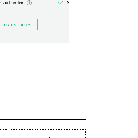
rivatkunden
Nur für Privatkunden
E TESTEN FÜR 1 €
JETZT BESTELLEN