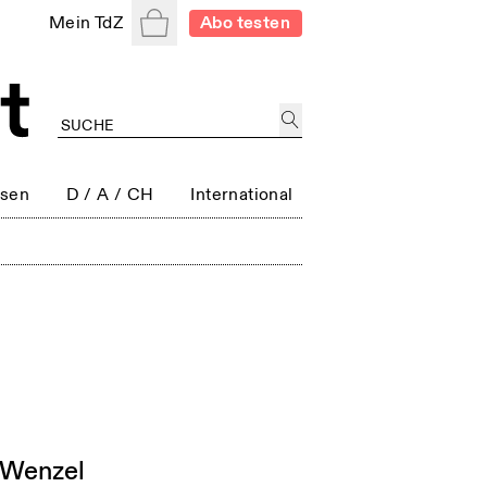
Warenkorb
Mein TdZ
Abo testen
ssen
D / A / CH
International
a Wenzel