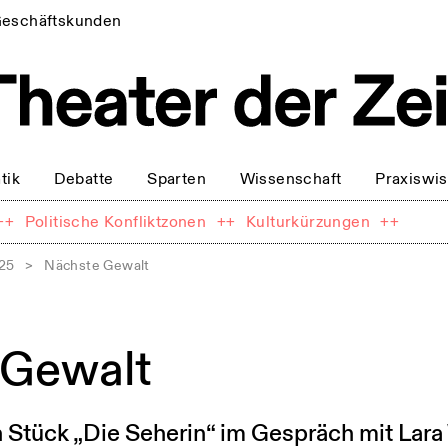
eschäftskunden
tik
Debatte
Sparten
Wissenschaft
Praxiswi
++
Politische Konfliktzonen
++
Kulturkürzungen
++
025
>
Nächste Gewalt
 Gewalt
n Stück „Die Seherin“ im Gespräch mit Lar