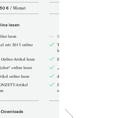
,50 €
/
Monat
10,00 €
/
12 Monate
line lesen
Online lesen
line lesen
—
Bücher online lesen
el seit 2013 online
TdZ-Artikel seit 2013 online
lesen
 Online-Artikel lesen
Exklusive Online-Artikel lesen
ücher“ online lesen
„Arbeitsbücher“ online lesen
tikel online lesen
double-Artikel online lesen
ONZETT-Artikel
IXYPSILONZETT-Artikel
sen
online lesen
-Downloads
PDF-Downloads