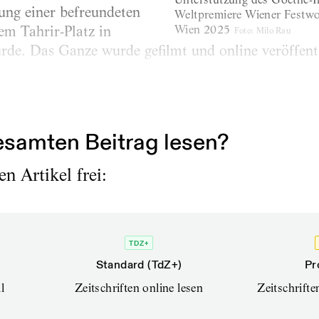
rung einer befreundeten
Weltpremiere Wiener Festwo
Wien 2025
dem Tahrir-Platz in
Foto
:
Milo Rau
rde. Das Ganze wurde gefilmt und online veröffentl
elicot-Prozess in Avignon inszeniert. Da frage ic
chlafzimmer von Giséle Pelicot stehen, nur einer sa
samten Beitrag lesen?
n Artikel frei:
TDZ+
Standard (TdZ+)
Pr
l
Zeitschriften online lesen
Zeitschrift