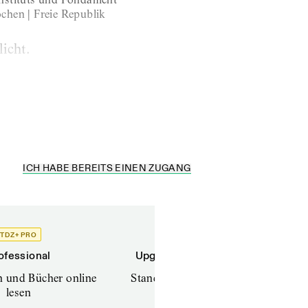
chen | Freie Republik
icht.
h mich auch, warum von
gt, das...
ICH HABE BEREITS EINEN ZUGANG
TDZ+ PRO
TDZ+
ofessional
Upgrade für Printabonnenten
en und Bücher online
Standard (TdZ+) – Zeitschriften
lesen
online lesen