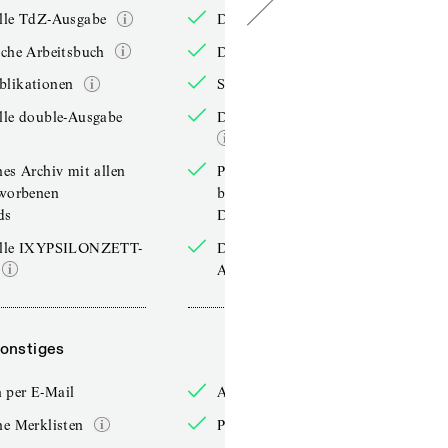
elle TdZ-Ausgabe
Die aktuelle TdZ-Ausgabe
iche Arbeitsbuch
Das jährliche Arbeitsbuch
blikationen
Sonderpublikationen
lle double-Ausgabe
Die aktuelle double-Ausgabe
hes Archiv mit allen
Persönliches Archiv mit allen
rworbenen
bereits erworbenen
ds
Downloads
elle IXYPSILONZETT-
Die aktuelle IXYPSILONZETT-
Ausgabe
onstiges
Sonstiges
 per E-Mail
Anmelden per E-Mail
he Merklisten
Persönliche Merklisten