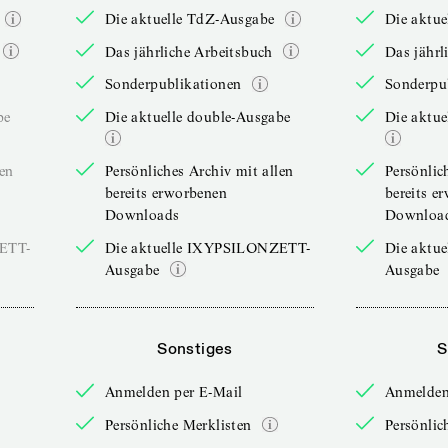
Die aktuelle TdZ-Ausgabe
Die aktu
Das jährliche Arbeitsbuch
Das jährl
Sonderpublikationen
Sonderpu
be
Die aktuelle double-Ausgabe
Die aktue
len
Persönliches Archiv mit allen
Persönlic
bereits erworbenen
bereits e
Downloads
Downloa
ZETT-
Die aktuelle IXYPSILONZETT-
Die aktu
Ausgabe
Ausgabe
Sonstiges
S
Anmelden per E-Mail
Anmelden
Persönliche Merklisten
Persönlic