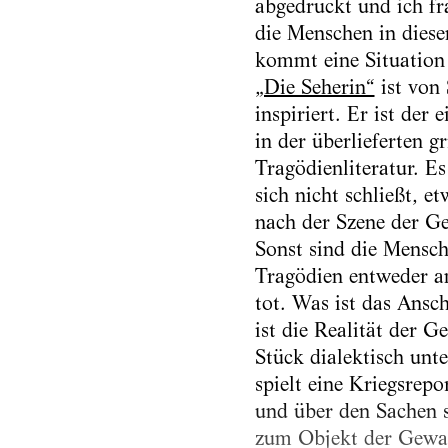
abgedruckt und ich fr
die Menschen in die
kommt eine Situation
„Die Seherin“
ist von 
inspiriert. Er ist der 
in der überlieferten g
Tragödienliteratur. Es
sich nicht schließt, e
nach der Szene der Ge
Sonst sind die Mensch
Tragödien entweder a
tot. Was ist das Ansc
ist die Realität der 
Stück dialektisch unt
spielt eine Kriegsrepor
und über den Sachen s
zum Objekt der Gewal