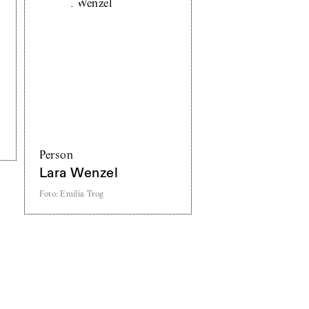
Person
Lara Wenzel
Foto
:
Emilia Trog