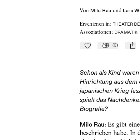
von
Milo Rau
und
Lara W
Erschienen in
:
THEATER DER
Assoziationen
:
DRAMATIK
(
0
)
Zu Mein-TdZ hinzufügen
Applaudieren
mail
Schon als Kind waren
Hinrichtung aus dem 
japanischen Krieg fasz
spielt das Nachdenken
Biografie?
Milo Rau:
Es gibt eine
beschrieben habe. In 