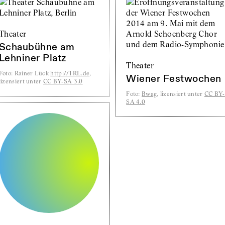
Theater
Schaubühne am
Lehniner Platz
Theater
Foto
:
Rainer Lück
http://1RL.de
,
Wiener Festwochen
lizensiert unter
CC BY-SA 3.0
Foto
:
Bwag
, lizensiert unter
CC BY-
SA 4.0