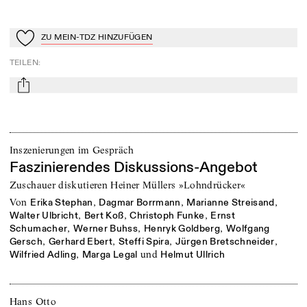
ZU MEIN-TDZ HINZUFÜGEN
Zu Mein-TdZ hinzufügen
TEILEN
:
mail
Inszenierungen im Gespräch
Faszinierendes Diskussions-Angebot
Zuschauer diskutieren Heiner Müllers »Lohndrücker«
von
,
,
,
Erika Stephan
Dagmar Borrmann
Marianne Streisand
,
,
,
Walter Ulbricht
Bert Koß
Christoph Funke
Ernst
,
,
,
Schumacher
Werner Buhss
Henryk Goldberg
Wolfgang
,
,
,
,
Gersch
Gerhard Ebert
Steffi Spira
Jürgen Bretschneider
,
und
Wilfried Adling
Marga Legal
Helmut Ullrich
Hans Otto