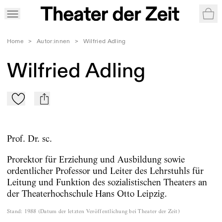
War
Home
>
Autor:innen
>
Wilfried Adling
Wilfried Adling
Zu Mein-TdZ hinzufügen
mail
Prof. Dr. sc.
Prorektor für Erziehung und Ausbildung sowie
ordentlicher Professor und Leiter des Lehrstuhls für
Leitung und Funktion des sozialistischen Theaters an
der Theaterhochschule Hans Otto Leipzig.
Stand
:
1988
(
Datum der letzten Veröffentlichung bei Theater der Zeit
)