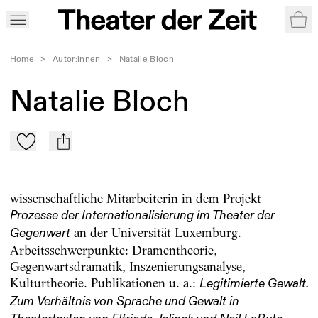
War
Home
>
Autor:innen
>
Natalie Bloch
Natalie Bloch
Zu Mein-TdZ hinzufügen
mail
wissenschaftliche Mitarbeiterin in dem Projekt
Prozesse der Internationalisierung im Theater der
an der Universität Luxemburg.
Gegenwart
Arbeitsschwerpunkte: Dramentheorie,
Gegenwartsdramatik, Inszenierungsanalyse,
Kulturtheorie. Publikationen u. a.:
Legitimierte Gewalt.
Zum Verhältnis von Sprache und Gewalt in