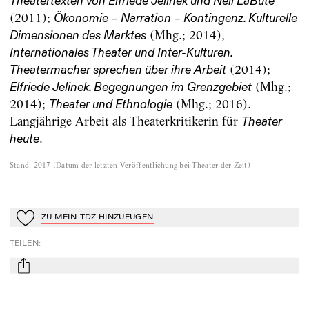
Theatertexten von Elfriede Jelinek und Neil LaBute
(2011);
Ökonomie – Narration – Kontingenz. Kulturelle
(Mhg.; 2014),
Dimensionen des Marktes
Internationales Theater und Inter-Kulturen.
(2014);
Theatermacher sprechen über ihre Arbeit
(Mhg.;
Elfriede Jelinek. Begegnungen im Grenzgebiet
2014);
(Mhg.; 2016).
Theater und Ethnologie
Langjährige Arbeit als Theaterkritikerin für
Theater
.
heute
Stand
:
2017
(
Datum der letzten Veröffentlichung bei Theater der Zeit
)
ZU MEIN-TDZ HINZUFÜGEN
Zu Mein-TdZ hinzufügen
TEILEN
:
mail