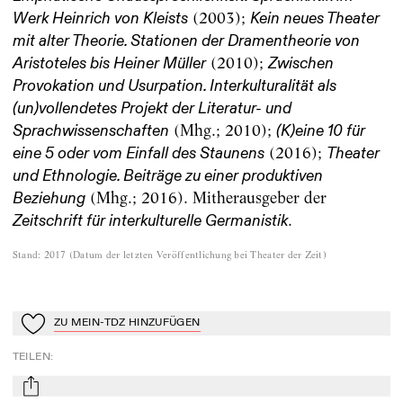
(2003);
Werk Heinrich von Kleists
Kein neues Theater
mit alter Theorie. Stationen der Dramentheorie von
(2010);
Aristoteles bis Heiner Müller
Zwischen
Provokation und Usurpation. Interkulturalität als
(un)vollendetes Projekt der Literatur- und
(Mhg.; 2010);
Sprachwissenschaften
(K)eine 10 für
(2016);
eine 5 oder vom Einfall des Staunens
Theater
und Ethnologie. Beiträge zu einer produktiven
(Mhg.; 2016). Mitherausgeber der
Beziehung
.
Zeitschrift für interkulturelle Germanistik
Stand
:
2017
(
Datum der letzten Veröffentlichung bei Theater der Zeit
)
ZU MEIN-TDZ HINZUFÜGEN
Zu Mein-TdZ hinzufügen
TEILEN
:
mail