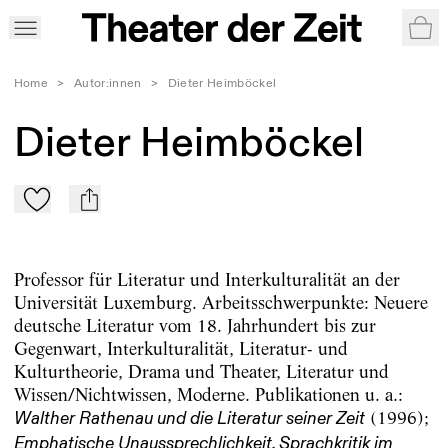
War
Home
>
Autor:innen
>
Dieter Heimböckel
Dieter Heimböckel
Zu Mein-TdZ hinzufügen
mail
Professor für Literatur und Interkulturalität an der
Universität Luxemburg. Arbeitsschwerpunkte: Neuere
deutsche Literatur vom 18. Jahrhundert bis zur
Gegenwart, Interkulturalität, Literatur- und
Kulturtheorie, Drama und Theater, Literatur und
Wissen/Nichtwissen, Moderne. Publikationen u. a.:
(1996);
Walther Rathenau und die Literatur seiner Zeit
Emphatische Unaussprechlichkeit. Sprachkritik im