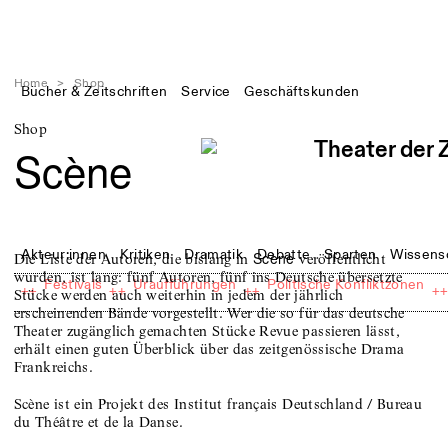
Home
>
Shop
Bücher & Zeitschriften
Service
Geschäftskunden
Shop
Scène
Akteur:innen
Kritiken
Dramatik
Debatte
Sparten
Wissens
Scène
Die Liste der Autoren, die bislang in
veröffentlicht
wurden, ist lang: fünf Autoren, fünf ins Deutsche übersetzte
Festivals
Uraufführungen
Politische Konfliktzonen
++
++
++
+
Stücke werden auch weiterhin in jedem der jährlich
erscheinenden Bände vorgestellt. Wer die so für das deutsche
Theater zugänglich gemachten Stücke Revue passieren lässt,
erhält einen guten Überblick über das zeitgenössische Drama
Frankreichs.
Scène ist ein Projekt des Institut français Deutschland / Bureau
du Théâtre et de la Danse.