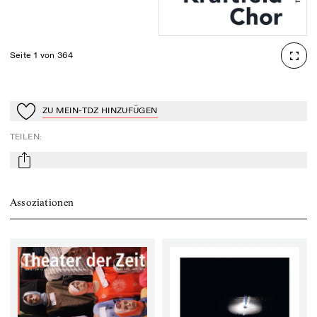
Seite 1 von 364
ZU MEIN-TDZ HINZUFÜGEN
Zu Mein-TdZ hinzufügen
TEILEN
:
mail
Assoziationen