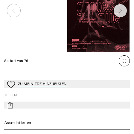
Seite 1 von 76
ZU MEIN-TDZ HINZUFÜGEN
Zu Mein-TdZ hinzufügen
TEILEN
:
mail
Assoziationen