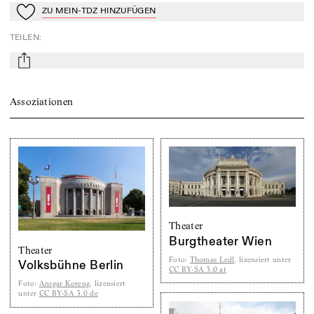
ZU MEIN-TDZ HINZUFÜGEN
Zu Mein-TdZ hinzufügen
TEILEN
:
mail
Assoziationen
Theater
Burgtheater Wien
Theater
Foto
:
Thomas Ledl
, lizensiert unter
Volksbühne Berlin
CC BY-SA 3.0 at
Foto
:
Ansgar Koreng
, lizensiert
unter
CC BY-SA 3.0 de