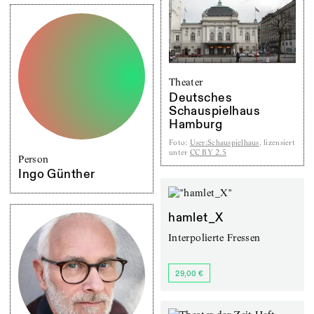
Theater
Deutsches
Schauspielhaus
Hamburg
Foto
:
User:Schauspielhaus
, lizensiert
unter
CC BY 2.5
Person
Ingo Günther
hamlet_X
Interpolierte Fressen
29,00 €