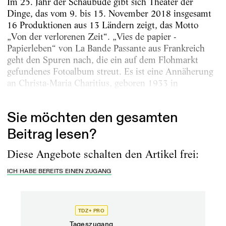
Im 25. Jahr der Schaubude gibt sich Theater der
Dinge, das vom 9. bis 15. November 2018 insgesamt
16 Produktionen aus 13 Ländern zeigt, das Motto
„Von der verlorenen Zeit“. „Vies de papier -
Papierleben“ von La Bande Passante aus Frankreich
geht den Spuren nach, die ein auf dem Flohmarkt
gefundenes Fotoalbum streut. Es ist eine Annäherung
an Christa-Maria Charitius, geboren 1933 in
Frankfurt/Oder, verstorben 2011 in Brüssel....
Sie möchten den gesamten
Beitrag lesen?
Diese Angebote schalten den Artikel frei:
ICH HABE BEREITS EINEN ZUGANG
TDZ+ PRO
Tageszugang
Stand