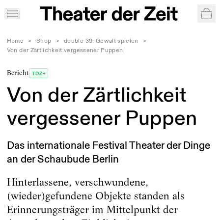
War
Home
>
Shop
>
double 39: Gewalt spielen
>
Von der Zärtlichkeit vergessener Puppen
Bericht
TDZ+
Von der Zärtlichkeit
vergessener Puppen
Das internationale Festival Theater der Dinge
an der Schaubude Berlin
Hinterlassene, verschwundene,
(wieder)gefundene Objekte standen als
Erinnerungsträger im Mittelpunkt der