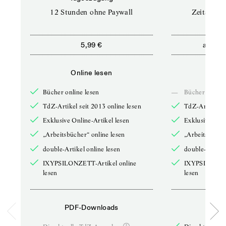
12 Stunden ohne Paywall
Zeitschrif
ab
5,99 €
5,9
Online lesen
Onli
Bücher online lesen
—
Bücher online 
TdZ-Artikel seit 2013 online lesen
TdZ-Artikel se
Exklusive Online-Artikel lesen
Exklusive Onli
„Arbeitsbücher“ online lesen
„Arbeitsbücher
double-Artikel online lesen
double-Artikel
IXYPSILONZETT-Artikel online
IXYPSILONZET
lesen
lesen
PDF-Downloads
PDF-