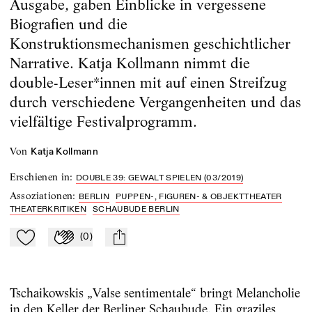
Ausgabe, gaben Einblicke in vergessene
Biografien und die
Konstruktionsmechanismen geschichtlicher
Narrative. Katja Kollmann nimmt die
double-Leser*innen mit auf einen Streifzug
durch verschiedene Vergangenheiten und das
vielfältige Festivalprogramm.
von
Katja Kollmann
Erschienen in
:
DOUBLE 39: GEWALT SPIELEN (03/2019)
Assoziationen
:
BERLIN
PUPPEN-, FIGUREN- & OBJEKTTHEATER
THEATERKRITIKEN
SCHAUBUDE BERLIN
(
0
)
Zu Mein-TdZ hinzufügen
Applaudieren
mail
Tschaikowskis „Valse sentimentale“ bringt Melancholie
in den Keller der Berliner Schaubude. Ein graziles