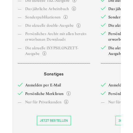
—
Die aktuelle TdZ-Ausgabe
Die aktuelle 
—
Das jährliche Arbeitsbuch
Das jährliche 
—
Sonderpublikationen
Sonderpublika
—
Die aktuelle double-Ausgabe
Die aktuelle 
—
Persönliches Archiv mit allen bereits
Persönliches A
erworbenen Downloads
erworbenen D
—
Die aktuelle IXYPSILONZETT-
Die aktuelle
Ausgabe
Ausgabe
Sonstiges
So
Anmelden per E-Mail
Anmelden per 
Persönliche Merklisten
Persönliche Me
—
Nur für Privatkunden
—
Nur für Priva
JETZT BESTELLEN
30 TAGE 