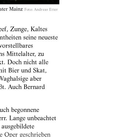
ater Mainz
Foto
:
Andreas Etter
eef, Zunge, Kaltes
mtheiten seine neueste
orstellbares
s Mittelalter, zu
t. Doch nicht alle
mit Bier und Skat,
Waghalsige aber
ißt. Auch Bernard
 auch begonnene
err. Lange unbeachtet
 ausgebildete
e Oper geschrieben