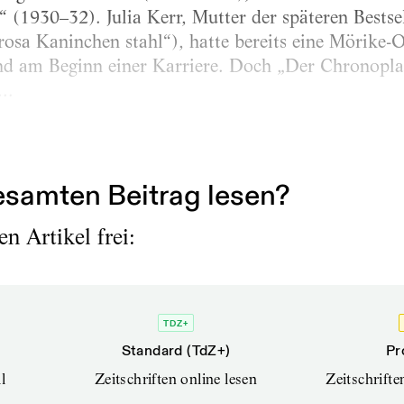
 (1930–32). Julia Kerr, Mutter der späteren Bestsel
 rosa Kaninchen stahl“), hatte bereits eine Mörike-
nd am Beginn einer Karriere. Doch „Der Chronopl
..
samten Beitrag lesen?
n Artikel frei:
TDZ+
Standard (TdZ+)
Pr
l
Zeitschriften online lesen
Zeitschrift