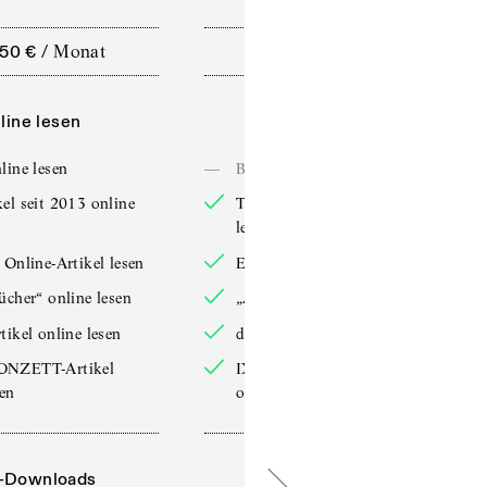
,50 €
/
Monat
10,00 €
/
12 Monate
line lesen
Online lesen
line lesen
—
Bücher online lesen
el seit 2013 online
TdZ-Artikel seit 2013 online
lesen
 Online-Artikel lesen
Exklusive Online-Artikel lesen
ücher“ online lesen
„Arbeitsbücher“ online lesen
tikel online lesen
double-Artikel online lesen
ONZETT-Artikel
IXYPSILONZETT-Artikel
sen
online lesen
-Downloads
PDF-Downloads