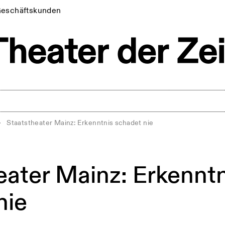
eschäftskunden
>
Staatstheater Mainz: Erkenntnis schadet nie
eater Mainz: Erkenntn
nie