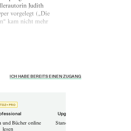
lerautorin Judith
Oper vorgelegt („Die
an“ kam nicht mehr
ICH HABE BEREITS EINEN ZUGANG
TDZ+ PRO
TDZ+
ofessional
Upgrade für Printabonnenten
en und Bücher online
Standard (TdZ+) – Zeitschriften
lesen
online lesen