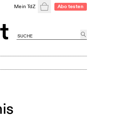
Warenkorb
Mein TdZ
Abo testen
is