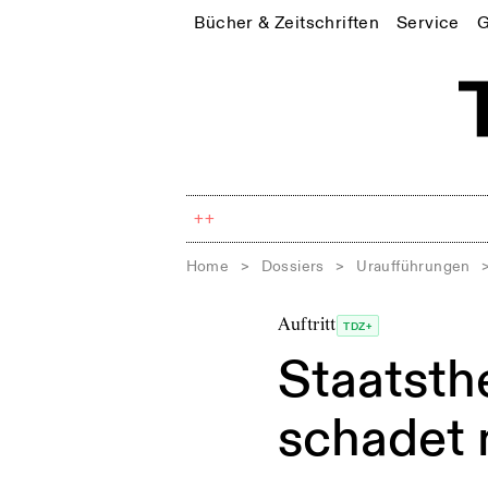
Bücher & Zeitschriften
Service
G
++
Home
>
Dossiers
>
Uraufführungen
Auftritt
TDZ+
Staatsth
schadet 