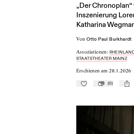
„Der Chronoplan“ v
Inszenierung Lore
Katharina Wegmann
von
Otto Paul Burkhardt
Assoziationen
:
RHEINLAND
STAATSTHEATER MAINZ
Erschienen am
28.1.2026
(
0
)
Zu Mein-TdZ hinzufügen
Applaudieren
mail