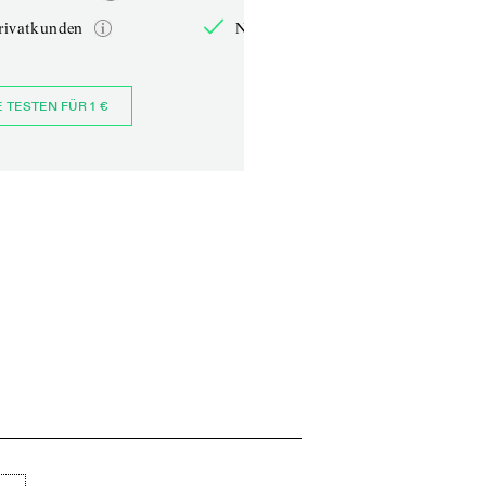
rivatkunden
Nur für Privatkunden
E TESTEN FÜR 1 €
JETZT BESTELLEN