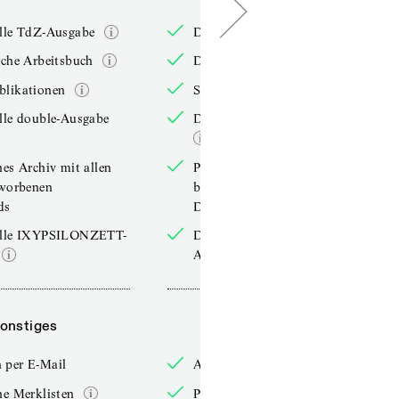
elle TdZ-Ausgabe
Die aktuelle TdZ-Ausgabe
iche Arbeitsbuch
Das jährliche Arbeitsbuch
blikationen
Sonderpublikationen
lle double-Ausgabe
Die aktuelle double-Ausgabe
hes Archiv mit allen
Persönliches Archiv mit allen
rworbenen
bereits erworbenen
ds
Downloads
elle IXYPSILONZETT-
Die aktuelle IXYPSILONZETT-
Ausgabe
onstiges
Sonstiges
 per E-Mail
Anmelden per E-Mail
he Merklisten
Persönliche Merklisten