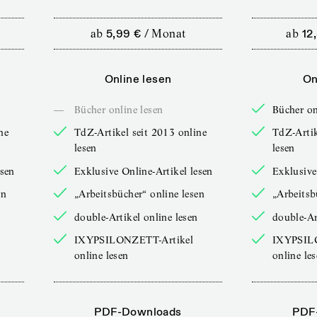
ab
5,99 €
/
Monat
ab
12
Online lesen
On
—
Bücher online lesen
Bücher on
ne
TdZ-Artikel seit 2013 online
TdZ-Artik
lesen
lesen
esen
Exklusive Online-Artikel lesen
Exklusive
en
„Arbeitsbücher“ online lesen
„Arbeitsb
double-Artikel online lesen
double-Ar
IXYPSILONZETT-Artikel
IXYPSIL
online lesen
online le
PDF-Downloads
PDF