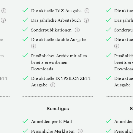
Die aktuelle TdZ-Ausgabe
Die aktu
Das jährliche Arbeitsbuch
Das jährl
Sonderpublikationen
Sonderpu
be
Die aktuelle double-Ausgabe
Die aktue
len
Persönliches Archiv mit allen
Persönlic
bereits erworbenen
bereits e
Downloads
Downloa
ZETT-
Die aktuelle IXYPSILONZETT-
Die aktu
Ausgabe
Ausgabe
Sonstiges
S
Anmelden per E-Mail
Anmelden
Persönliche Merklisten
Persönlic