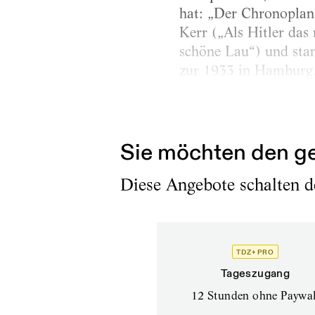
hat: „Der Chronoplan“
Kerr („Als Hitler das
schöne Lau“) und sta
zur 1933 in Hamburg.
Erschienen am
28.1.2026
Sie möchten den ge
Diese Angebote schalten de
TDZ+ PRO
Tageszugang
12 Stunden ohne Paywal