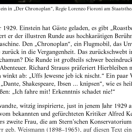
tein in „Der Chronoplan“, Regie Lorenzo Fioroni am Staatsthe
r 1929. Einstein hat Gäste geladen, es gibt „Roastb
ert er der illustren Runde aus hochkarätigen Berüh
aschine. Den „Chronoplan“, ein Flugmobil, das Unv
e zurück in die Vergangenheit. Das zurückschwebt in
nchamun? Die Runde ist großteils schwer beeindruck
 Abenteuer. Richard Strauss präferiert Hierbleiben 
inkt ab: „Uffs Jewesne jeb ick nischt.“ Ein paar 
 „Dante, Shakespeare, Ibsen ... knipsen“, wie es he
ßen: „Ich fahre mit! Erkenntnis schadet nie!“
wandte, witzig inspirierte, just in jenem Jahr 1929
 vom bekannten und gefürchteten Kritiker Alfred K
rrs zweite Frau, die am Stern’schen Konservatorium
rr geb. Weismann (1898–1965), auf diesen Text ein