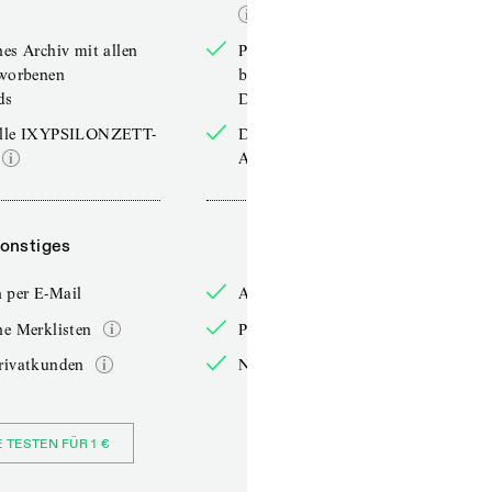
hes Archiv mit allen
Persönliches Archiv mit allen
rworbenen
bereits erworbenen
ds
Downloads
elle IXYPSILONZETT-
Die aktuelle IXYPSILONZETT-
Ausgabe
onstiges
Sonstiges
 per E-Mail
Anmelden per E-Mail
he Merklisten
Persönliche Merklisten
rivatkunden
Nur für Privatkunden
E TESTEN FÜR 1 €
JETZT BESTELLEN