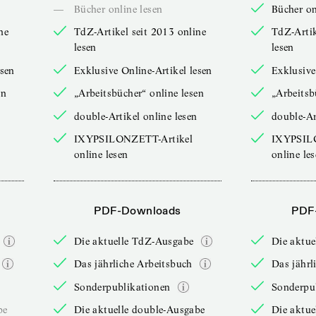
—
Bücher online lesen
Bücher on
ne
TdZ-Artikel seit 2013 online
TdZ-Artik
lesen
lesen
esen
Exklusive Online-Artikel lesen
Exklusive
en
„Arbeitsbücher“ online lesen
„Arbeitsb
double-Artikel online lesen
double-Ar
IXYPSILONZETT-Artikel
IXYPSIL
online lesen
online le
PDF-Downloads
PDF
Die aktuelle TdZ-Ausgabe
Die aktu
Das jährliche Arbeitsbuch
Das jährl
Sonderpublikationen
Sonderpu
be
Die aktuelle double-Ausgabe
Die aktue