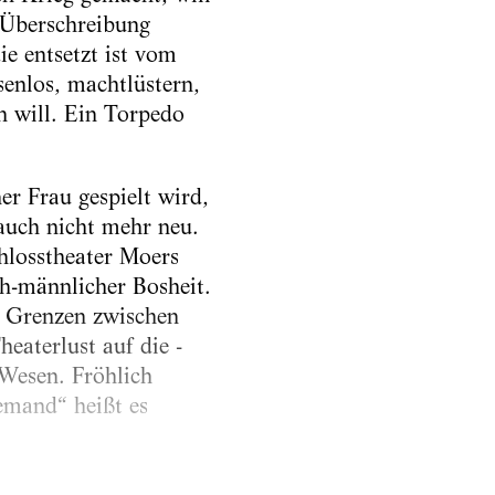
-Überschreibung
ie entsetzt ist vom
senlos, machtlüstern,
n will. Ein Torpedo
er Frau gespielt wird,
 auch nicht mehr neu.
hlosstheater Moers
ch-männlicher Bosheit.
e Grenzen zwischen
eaterlust auf die ­
 Wesen. Fröhlich
emand“ heißt es
enlos mordet sich