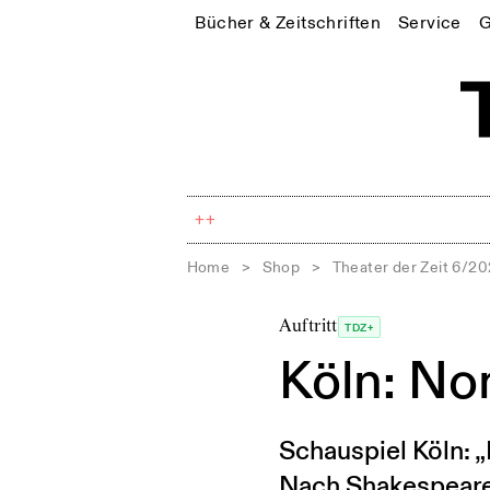
Bücher & Zeitschriften
Service
G
++
Home
>
Shop
>
Theater der Zeit 6/2
Auftritt
TDZ+
Köln: No
Schauspiel Köln: „
Nach Shakespeare 