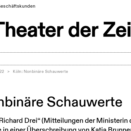
eschäftskunden
022
>
Köln: Nonbinäre Schauwerte
nbinäre Schauwerte
Richard Drei“ (Mitteilungen der Ministerin d
in einer Überschreibung von Katja Brunner