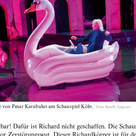
ie von Pınar Karabulut am Schauspiel Köln.
Foto
:
Krafft Angerer
tbar! Dafür ist Richard nicht geschaffen. Die Schau
 vor Zerstörungswut. Dieser Richardkörper ist für d