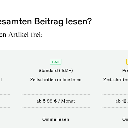
samten Beitrag lesen?
n Artikel frei:
TDZ+
Standard (TdZ+)
Pr
l
Zeitschriften online lesen
Zeitschrift
ab
5,99 €
/
Monat
ab
12
Online lesen
On