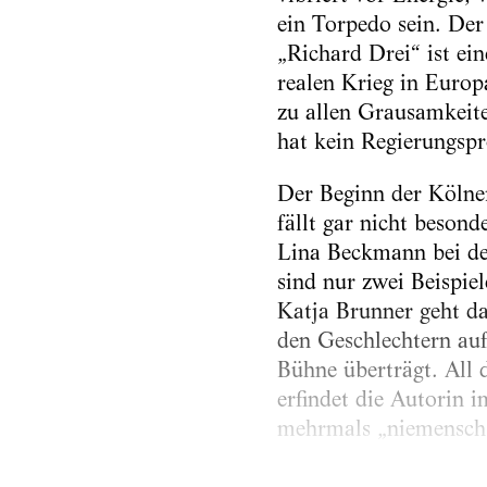
ein Torpedo sein. De
„Richard Drei“ ist ein
realen Krieg in Europa
zu allen Grausamkeiten
hat kein Regierungsp
Der Beginn der Kölner
fällt gar nicht besond
Lina Beckmann bei den
sind nur zwei Beispiel
Katja Brunner geht da
den ­Geschlechtern auf
Bühne überträgt. All 
erfindet die Autorin 
mehrmals „niemensch
Dabei ist Shakespeare