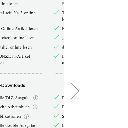
line lesen
—
Bücher online lesen
el seit 2013 online
TdZ-Artikel seit 2013 online
lesen
 Online-Artikel lesen
Exklusive Online-Artikel lesen
ücher“ online lesen
„Arbeitsbücher“ online lesen
tikel online lesen
double-Artikel online lesen
ONZETT-Artikel
IXYPSILONZETT-Artikel
sen
online lesen
-Downloads
PDF-Downloads
elle TdZ-Ausgabe
Die aktuelle TdZ-Ausgabe
iche Arbeitsbuch
Das jährliche Arbeitsbuch
blikationen
Sonderpublikationen
lle double-Ausgabe
Die aktuelle double-Ausgabe