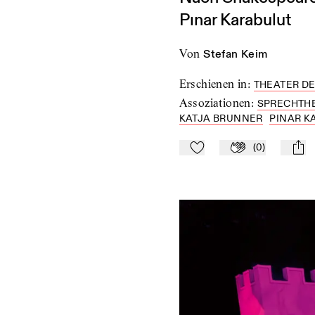
Pınar Karabulut
von
Stefan Keim
Erschienen in
:
THEATER DE
Assoziationen
:
SPRECHTH
KATJA BRUNNER
PINAR K
(
0
)
Zu Mein-TdZ hinzufügen
Applaudieren
mail