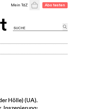
Warenkorb
Mein TdZ
Abo testen
er Hölle) (UA).
. Inszenierung: