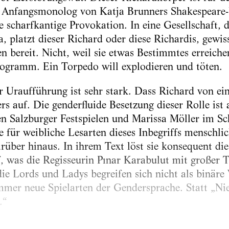
r Anfangsmonolog von Katja Brunners Shakespeare
e scharf­kantige Provokation. In eine Gesellschaft, d
, platzt dieser Richard oder diese Richardis, gewis
 bereit. Nicht, weil sie etwas Bestimmtes ­erreiche
rogramm. Ein Torpedo will explodieren und töten.
 Uraufführung ist sehr stark. Dass Richard von ein
ers auf. Die genderfluide Besetzung dieser Rolle ist
 ­Salzburger Festspielen und Marissa Möller im Sc
e für weibliche Lesarten dieses Inbegriffs mensch­li
rüber hinaus. In ihrem Text löst sie konsequent di
, was die Regisseurin Pınar Karabulut mit großer Th
die Lords und Ladys begreifen sich nicht als binäre
immer neue Spielarten der Gendersprache. Statt „Ni
.“
s Handlung weitgehend erhalten geblieben. Gewiss