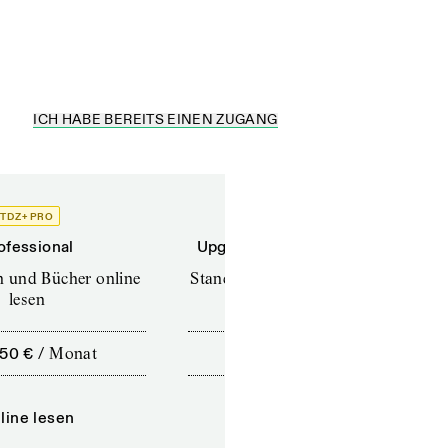
ICH HABE BEREITS EINEN ZUGANG
TDZ+ PRO
TDZ+
ofessional
Upgrade für Printabonnenten
en und Bücher online
Standard (TdZ+) – Zeitschriften
lesen
online lesen
,50 €
/
Monat
10,00 €
/
12 Monate
line lesen
Online lesen