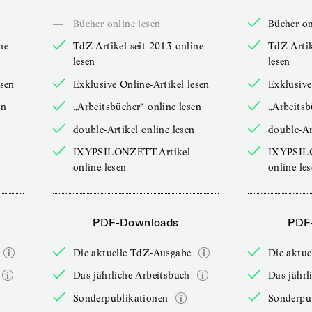
—
Bücher online lesen
Bücher on
ne
TdZ-Artikel seit 2013 online
TdZ-Artik
lesen
lesen
esen
Exklusive Online-Artikel lesen
Exklusive
en
„Arbeitsbücher“ online lesen
„Arbeitsb
double-Artikel online lesen
double-Ar
IXYPSILONZETT-Artikel
IXYPSIL
online lesen
online le
PDF-Downloads
PDF
Die aktuelle TdZ-Ausgabe
Die aktu
Das jährliche Arbeitsbuch
Das jährl
Sonderpublikationen
Sonderpu