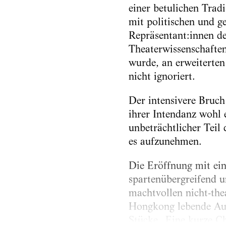
einer ­betulichen Tra
mit politischen und g
Repräsentant:innen de
Theaterwissenschaften 
wurde, an erweiterten
nicht ignoriert.
Der intensivere Bruch
ihrer Intendanz wohl 
unbeträchtlicher Teil
es aufzunehmen.
Die Eröffnung mit ein
spartenübergreifend u
machtvollen nicht-thea
Hongkong lebende Aut
Stücke „Eine kurze C