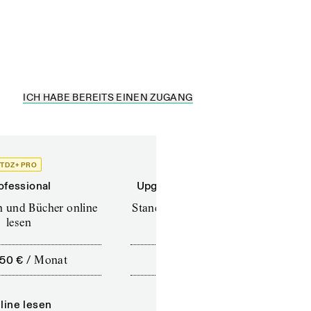
gt. Auch wenn der
eierkombination...
ICH HABE BEREITS EINEN ZUGANG
TDZ+ PRO
TDZ+
ofessional
Upgrade für Printabonnenten
en und Bücher online
Standard (TdZ+) – Zeitschriften
lesen
online lesen
,50 €
/
Monat
10,00 €
/
12 Monate
line lesen
Online lesen