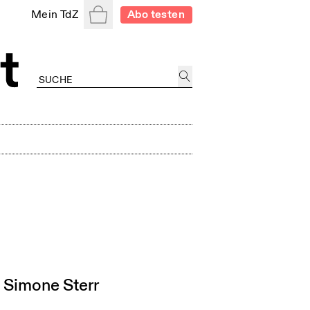
Warenkorb
Mein TdZ
Abo testen
n Simone Sterr