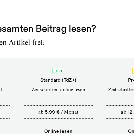
zu einem aspektreichen Triptychon zusammengefü
 teilweise schon vergeben war, rechtfertigt die Dr
samten Beitrag lesen?
n Artikel frei:
TDZ+
Standard (TdZ+)
Pr
l
Zeitschriften online lesen
Zeitschrift
ab
5,99 €
/
Monat
ab
12
Online lesen
On