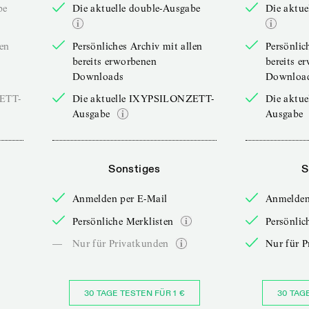
be
Die aktuelle double-Ausgabe
Die aktue
len
Persönliches Archiv mit allen
Persönlic
bereits erworbenen
bereits e
Downloads
Downloa
ZETT-
Die aktuelle IXYPSILONZETT-
Die aktu
Ausgabe
Ausgabe
Sonstiges
S
Anmelden per E-Mail
Anmelden
Persönliche Merklisten
Persönlic
—
Nur für Privatkunden
Nur für P
30 TAGE TESTEN FÜR 1 €
30 TAG