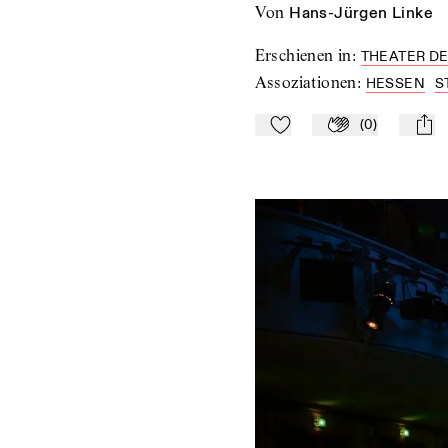
von
Hans-Jürgen Linke
Erschienen in
:
THEATER DE
Assoziationen
:
HESSEN
S
(
0
)
Zu Mein-TdZ hinzufügen
Applaudieren
mail