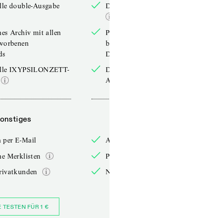
lle double-Ausgabe
Die aktuelle double-Ausgabe
hes Archiv mit allen
Persönliches Archiv mit allen
rworbenen
bereits erworbenen
ds
Downloads
elle IXYPSILONZETT-
Die aktuelle IXYPSILONZETT-
Ausgabe
onstiges
Sonstiges
 per E-Mail
Anmelden per E-Mail
he Merklisten
Persönliche Merklisten
rivatkunden
Nur für Privatkunden
E TESTEN FÜR 1 €
JETZT BESTELLEN