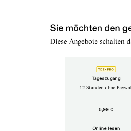
im Universum Klang“ 
Titel der Uraufführung
Sie möchten den ge
Diese Angebote schalten de
TDZ+ PRO
Tageszugang
12 Stunden ohne Paywal
5,99 €
Online lesen