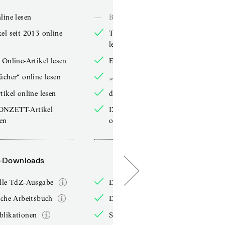
line lesen
—
Bücher online lesen
el seit 2013 online
TdZ-Artikel seit 2013 online
lesen
 Online-Artikel lesen
Exklusive Online-Artikel lesen
ücher“ online lesen
„Arbeitsbücher“ online lesen
tikel online lesen
double-Artikel online lesen
ONZETT-Artikel
IXYPSILONZETT-Artikel
sen
online lesen
-Downloads
PDF-Downloads
elle TdZ-Ausgabe
Die aktuelle TdZ-Ausgabe
iche Arbeitsbuch
Das jährliche Arbeitsbuch
blikationen
Sonderpublikationen