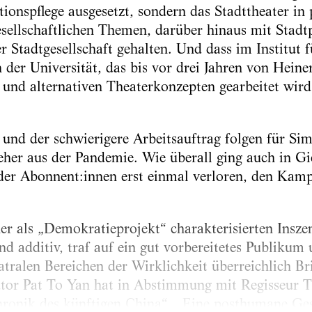
ditionspflege ausgesetzt, sondern das Stadttheater 
esellschaftlichen Themen, darüber hinaus mit Stadt
r Stadtgesellschaft gehalten. Und dass im Institut
der Universität, das bis vor drei Jahren von Heine
 und alternativen Theaterkonzepten gearbeitet wird
 und der schwierigere Arbeitsauftrag folgen für Si
eher aus der Pandemie. Wie überall ging auch in Gi
 der Abonnent:innen erst einmal verloren, den Kam
er als „Demokratieprojekt“ charakterisierten Insze
nd additiv, traf auf ein gut vorbereitetes Publiku
tralen Bereichen der Wirklichkeit überreichlich Bri
or Pat To Yan hat in Abstimmung mit Regisseur T
hronik des künftigen China“, „Eine posthumane Ges