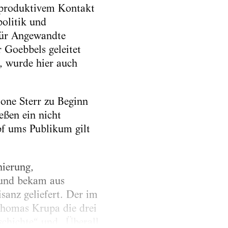
in produktivem Kontakt
politik und
 für Angewandte
r Goebbels geleitet
, wurde hier auch
mone Sterr zu Beginn
eßen ein nicht
pf ums Publikum gilt
nierung,
m und bekam aus
sanz ge­liefert. Der im
homas Krupa die drei
chichte“ und „Überall