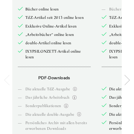
Bücher online lesen
—
Bücher online 
TdZ-Artikel seit 2013 online lesen
TdZ-Artikel se
Exklusive Online-Artikel lesen
Exklusive Onli
„Arbeitsbücher“ online lesen
„Arbeitsbücher
double-Artikel online lesen
double-Artikel
IXYPSILONZETT-Artikel online
IXYPSILONZET
lesen
lesen
PDF-Downloads
PDF-
—
Die aktuelle TdZ-Ausgabe
Die aktuelle 
—
Das jährliche Arbeitsbuch
Das jährliche 
—
Sonderpublikationen
Sonderpublika
—
Die aktuelle double-Ausgabe
Die aktuelle 
—
Persönliches Archiv mit allen bereits
Persönliches A
erworbenen Downloads
erworbenen D