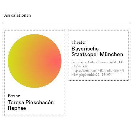
Assoziationen
Theater
Bayerische
Staatsoper München
Foto
:
Von Avda - Eigenes Werk, CC
BY-SA 3.0,
https://commons.wikimedia.org/w/i
ndex.php?curid=27425403
Person
Teresa Pieschacón
Raphael