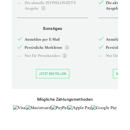
—
Die aktuelle IXYPSILONZETT-
Die aktuelle
Ausgabe
Ausgabe
Sonstiges
So
Anmelden per E-Mail
Anmelden per 
Persönliche Merklisten
Persönliche Me
—
Nur für Privatkunden
—
Nur für Priva
JETZT BESTELLEN
30 TAGE 
Mögliche Zahlungsmethoden