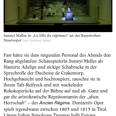
Sunnyi Melles in „La fille du régiment“ an der Bayerischen
Staatsoper
Foto
:
Geoffroy Schied
Fast hätte sie dem singenden Personal des Abends den
Rang abgelaufen: Schauspielerin Sunnyi Melles als
blasierte Adelige und zickige Schabracke in der
Sprechrolle der Duchesse de Crakentorp.
Hochgebauscht und hochtoupiert, rauschte sie in
ihrem Taft-Reifrock und mit wackelnder
Rokokoperücke auf der Bühne auf und ab. Ganz und
gar die aristokratische Repräsentantin der „alten
Herrschaft“ – des
. Donizettis Oper
Ancien Régime
spielt irgendwann zwischen 1805 und 1815 in Tirol.
Längst haben Napoleons Truppen halb Europa