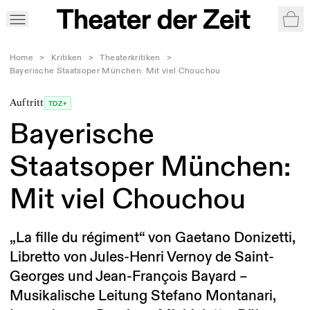
War
Home
>
Kritiken
>
Theaterkritiken
>
Bayerische Staatsoper München: Mit viel Chouchou
Auftritt
TDZ+
Bayerische
Staatsoper München:
Mit viel Chouchou
„La fille du régiment“ von Gaetano Donizetti,
Libretto von Jules-Henri Vernoy de Saint-
Georges und Jean-François Bayard –
Musikalische Leitung Stefano Montanari,