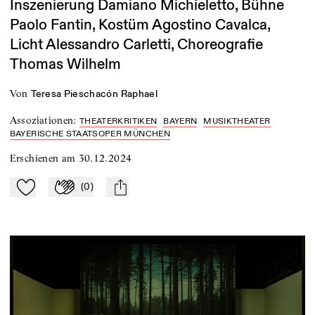
Inszenierung Damiano Michieletto, Bühne
Paolo Fantin, Kostüm Agostino Cavalca,
Licht Alessandro Carletti, Choreografie
Thomas Wilhelm
von
Teresa Pieschacón Raphael
Assoziationen
:
THEATERKRITIKEN
BAYERN
MUSIKTHEATER
BAYERISCHE STAATSOPER MÜNCHEN
Erschienen am
30.12.2024
(
0
)
Zu Mein-TdZ hinzufügen
Applaudieren
mail