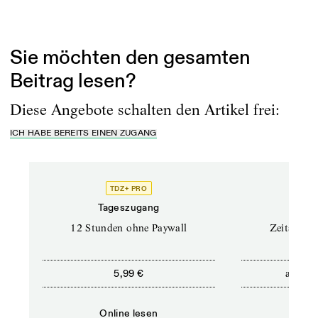
Erschienen am
30.12.2024
Sie möchten den gesamten
Beitrag lesen?
Diese Angebote schalten den Artikel frei:
ICH HABE BEREITS EINEN ZUGANG
TDZ+ PRO
Tageszugang
Stand
12 Stunden ohne Paywall
Zeitschrif
ab
5,99 €
5,9
Online lesen
Onli