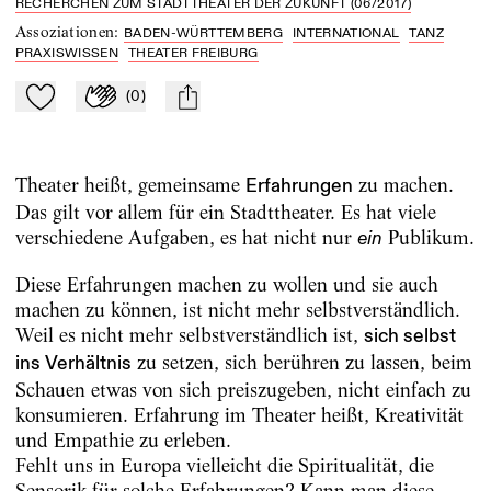
RECHERCHEN ZUM STADTTHEATER DER ZUKUNFT (06/2017)
Assoziationen
:
BADEN-WÜRTTEMBERG
INTERNATIONAL
TANZ
PRAXISWISSEN
THEATER FREIBURG
(
0
)
Zu Mein-TdZ hinzufügen
Applaudieren
mail
Theater heißt, gemeinsame
zu machen.
Erfahrungen
Das gilt vor allem für ein Stadttheater. Es hat viele
verschiedene Aufgaben, es hat nicht nur
Publikum.
ein
Diese Erfahrungen machen zu wollen und sie auch
machen zu können, ist nicht mehr selbstverständlich.
Weil es nicht mehr selbstverständlich ist,
sich selbst
zu setzen, sich berühren zu lassen, beim
ins Verhältnis
Schauen etwas von sich preiszugeben, nicht einfach zu
konsumieren. Erfahrung im Theater heißt, Kreativität
und Empathie zu erleben.
Fehlt uns in Europa vielleicht die Spiritualität, die
Sensorik für solche Erfahrungen? Kann man diese