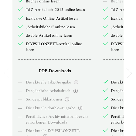
Bücher online lesen
—
Bücher online 
TdZ-Artikel seit 2013 online lesen
TdZ-Artikel se
Exklusive Online-Artikel lesen
Exklusive Onli
„Arbeitsbücher“ online lesen
„Arbeitsbücher
double-Artikel online lesen
double-Artikel
IXYPSILONZETT-Artikel online
IXYPSILONZET
lesen
lesen
PDF-Downloads
PDF-
—
Die aktuelle TdZ-Ausgabe
Die aktuelle 
—
Das jährliche Arbeitsbuch
Das jährliche 
—
Sonderpublikationen
Sonderpublika
—
Die aktuelle double-Ausgabe
Die aktuelle 
—
Persönliches Archiv mit allen bereits
Persönliches A
erworbenen Downloads
erworbenen D
—
Die aktuelle IXYPSILONZETT-
Die aktuelle