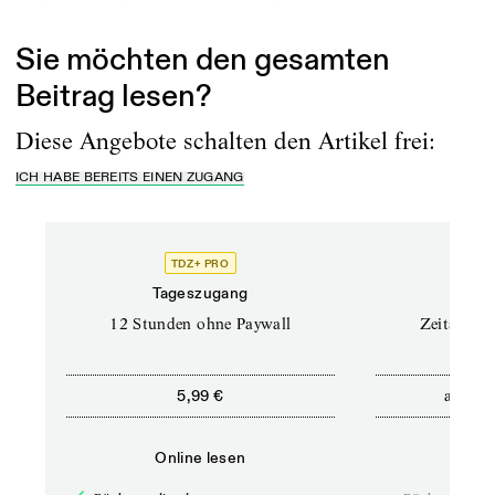
… Wenn wir Geschichten und Beziehungen...
Sie möchten den gesamten
Beitrag lesen?
Diese Angebote schalten den Artikel frei:
ICH HABE BEREITS EINEN ZUGANG
TDZ+ PRO
Tageszugang
Stand
12 Stunden ohne Paywall
Zeitschrif
ab
5,99 €
5,9
Online lesen
Onli