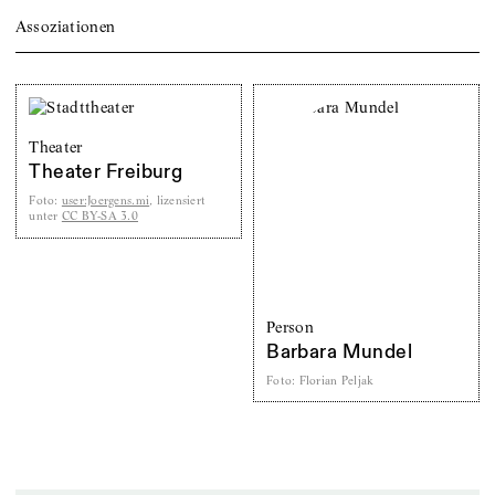
Assoziationen
Theater
Theater Freiburg
Foto
:
user:Joergens.mi
, lizensiert
unter
CC BY-SA 3.0
Person
Barbara Mundel
Foto
:
Florian Peljak