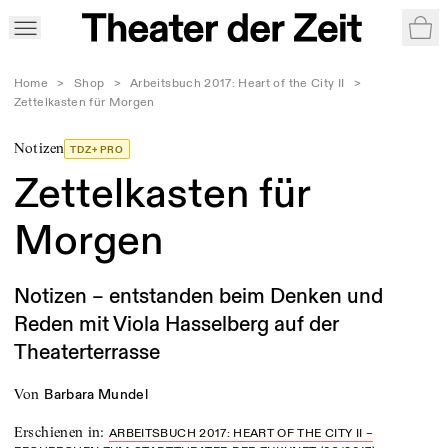
War
Home
>
Shop
>
Arbeitsbuch 2017: Heart of the City II
>
Zettelkasten für Morgen
Notizen
TDZ+ PRO
Zettelkasten für
Morgen
Notizen – entstanden beim Denken und
Reden mit Viola Hasselberg auf der
Theaterterrasse
von
Barbara Mundel
Erschienen in
:
ARBEITSBUCH 2017: HEART OF THE CITY II –