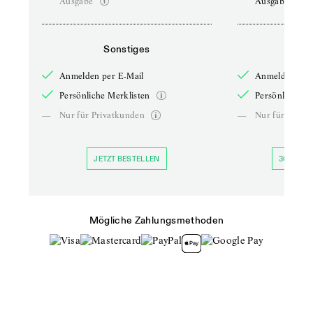
Ausgabe
Ausgabe
Sonstiges
So
Anmelden per E-Mail
Anmelden per 
Persönliche Merklisten
Persönliche Me
—
Nur für Privatkunden
—
Nur für Priva
JETZT BESTELLEN
30 TAGE 
Mögliche Zahlungsmethoden