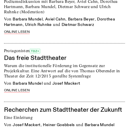
Podiumsdiskussion mit Barbara Beyer, Aviel Cahn, Dorothea
Hartmann, Barbara Mundel, Dietmar Schwarz und Ulrich
Ruhnke (Moderation)
von
,
,
,
Barbara Mundel
Aviel Cahn
Barbara Beyer
Dorothea
,
und
Hartmann
Ulrich Ruhnke
Dietmar Schwarz
ONLINE LESEN
Protagonisten
TDZ+
Das freie Stadttheater
Warum die institutionelle Förderung im Gegensatz zur
Projektkultur. Eine Antwort auf die von Thomas Oberender in
Theater der Zeit 12/2013 gestellte Systemfrage
von
und
Barbara Mundel
Josef Mackert
ONLINE LESEN
Recherchen zum Stadttheater der Zukunft
Eine Einleitung
von
,
und
Josef Mackert
Heiner Goebbels
Barbara Mundel