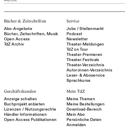
ANZEIGE
Bücher & Zeitschriften
Service
Abo-Angebote
Jobs / Stellenmarkt
Bücher, Zeitschriften, Musik
Podcast
Open Access
Newsletter
TdZ Archiv
Theater-Meldungen
TdZ on Tour
Theater-Premieren
Theater-Festivals
Theater-Verzeichnis
Autor:innen-Verzeichnis
Leser- & Aboservice
Sprachkurse
Geschäftskunden
Mein TdZ
Anzeige schalten
Meine Themen
Buchprojekt anbieten
Meine Bestellungen
Lizenzen / Nutzungsrechte
Download-Bereich
Händler Informationen
Mein Abo
Open Access Publikationen
Persönliche Daten
Anmelden