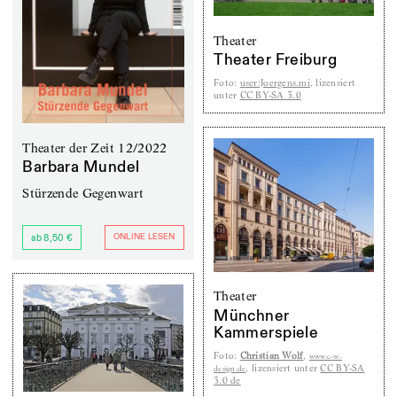
Theater
Theater Freiburg
Foto
:
user:Joergens.mi
, lizensiert
unter
CC BY-SA 3.0
Theater der Zeit 12/2022
Barbara Mundel
Stürzende Gegenwart
ONLINE LESEN
ab 8,50 €
Theater
Münchner
Kammerspiele
Foto
:
Christian Wolf
,
www.c-w-
, lizensiert unter
CC BY-SA
design.de
3.0 de