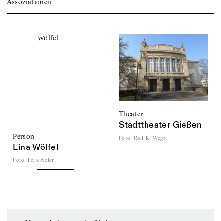
Assoziationen
Theater
Stadttheater Gießen
Person
Foto
:
Rolf K. Wegst
Lina Wölfel
Foto
:
Felix Adler