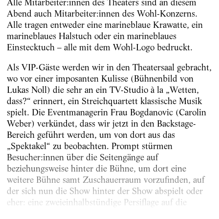
Alle Mitarbei­ter:innen des Theaters sind an diesem
Abend auch Mitarbeiter:innen des Wohl-Konzerns.
Alle tragen entweder eine marineblaue Krawatte, ein
marineblaues Halstuch oder ein marineblaues
Einstecktuch – alle mit dem Wohl-Logo bedruckt.
Als VIP-Gäste werden wir in den Theatersaal gebracht,
wo vor einer imposanten ­Kulisse (Bühnenbild von
Lukas Noll) die sehr an ein TV-Studio à la „Wetten,
dass?“ erinnert, ein Streichquartett klassische Musik
spielt. Die Eventmanagerin Frau Bogdanovic (Carolin
Weber) verkündet, dass wir jetzt in den Backstage-
Bereich geführt werden, um von dort aus das
„Spektakel“ zu beobachten. Prompt stürmen
Besucher:innen über die Seitengänge auf
beziehungsweise hinter die Bühne, um dort eine
weitere Bühne samt ­Zuschauerraum vorzufinden, auf
der sich nun die Show hinter der Show abspielt oder
eher: eine zweieinhalbstündige Persiflage auf die
„Medien-Macht-Geld-Welt“,...