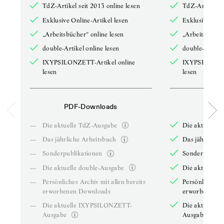
TdZ-Artikel seit 2013 online lesen
TdZ-Artikel se
Exklusive Online-Artikel lesen
Exklusive Onli
„Arbeitsbücher“ online lesen
„Arbeitsbücher
double-Artikel online lesen
double-Artikel
IXYPSILONZETT-Artikel online
IXYPSILONZET
lesen
lesen
PDF-Downloads
PDF-
—
Die aktuelle TdZ-Ausgabe
Die aktuelle 
—
Das jährliche Arbeitsbuch
Das jährliche 
—
Sonderpublikationen
Sonderpublika
—
Die aktuelle double-Ausgabe
Die aktuelle 
—
Persönliches Archiv mit allen bereits
Persönliches A
erworbenen Downloads
erworbenen D
—
Die aktuelle IXYPSILONZETT-
Die aktuelle
Ausgabe
Ausgabe