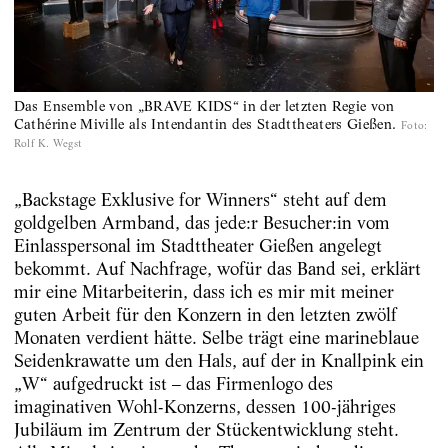
Das Ensemble von „BRAVE KIDS“ in der letzten Regie von
Cathérine Miville als Intendantin des Stadttheaters Gießen.
Foto
:
Rolf K. Wegst
„Backstage Exklusive for Winners“ steht auf dem
goldgelben Armband, das jede:r Be­sucher:in vom
Einlasspersonal im Stadttheater Gießen angelegt
bekommt. Auf Nachfrage, wofür das Band sei, erklärt
mir eine Mitarbeiterin, dass ich es mir mit meiner
guten Arbeit für den Konzern in den letzten zwölf
Monaten verdient hätte. Selbe trägt eine marineblaue
Seidenkrawatte um den Hals, auf der in Knallpink ein
„W“ aufgedruckt ist – das Firmenlogo des
imaginativen Wohl-Konzerns, dessen 100-jähriges
Jubiläum im Zentrum der Stückentwicklung steht.