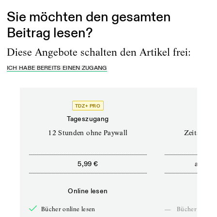
Sie möchten den gesamten
Beitrag lesen?
Diese Angebote schalten den Artikel frei:
ICH HABE BEREITS EINEN ZUGANG
TDZ+ PRO
Tageszugang
Stand
12 Stunden ohne Paywall
Zeitschrif
ab
5,99 €
5,9
Online lesen
Onli
Bücher online lesen
—
Bücher online 