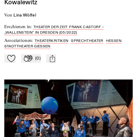
Kowalewitz
von
Lina Wölfel
Erschienen in
:
THEATER DER ZEIT: FRANK CASTORF –
„WALLENSTEIN“ IN DRESDEN (05/2022)
Assoziationen
:
THEATERKRITIKEN
SPRECHTHEATER
HESSEN
STADTTHEATER GIESSEN
(
0
)
Zu Mein-TdZ hinzufügen
Applaudieren
mail