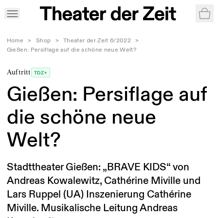
War
Home
>
Shop
>
Theater der Zeit 6/2022
>
Gießen: Persiflage auf die schöne neue Welt?
Auftritt
TDZ+
Gießen: Persiflage auf
die schöne neue
Welt?
Stadttheater Gießen: „BRAVE KIDS“ von
Andreas Kowalewitz, Cathérine Miville und
Lars Ruppel (UA) Inszenierung Cathérine
Miville. Musikalische Leitung Andreas