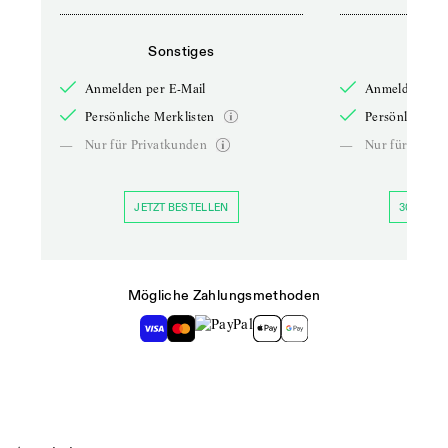
Sonstiges
So
Anmelden per E-Mail
Anmelden per 
Persönliche Merklisten
Persönliche Me
—
Nur für Privatkunden
—
Nur für Priva
JETZT BESTELLEN
30 TAGE 
Mögliche Zahlungsmethoden