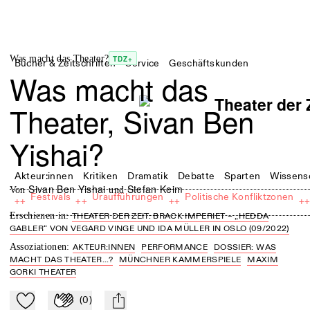
Was macht das Theater?
TDZ+
Bücher & Zeitschriften
Service
Geschäftskunden
Was macht das
Theater, Sivan Ben
Yishai?
Akteur:innen
Kritiken
Dramatik
Debatte
Sparten
Wissens
Sivan Ben Yishai
Stefan Keim
von
und
Festivals
Uraufführungen
Politische Konfliktzonen
++
++
++
+
Erschienen in
:
THEATER DER ZEIT: BRACK IMPERIET – „HEDDA
GABLER“ VON VEGARD VINGE UND IDA MÜLLER IN OSLO (09/2022)
Assoziationen
:
AKTEUR:INNEN
PERFORMANCE
DOSSIER: WAS
MACHT DAS THEATER...?
MÜNCHNER KAMMERSPIELE
MAXIM
GORKI THEATER
(
0
)
Zu Mein-TdZ hinzufügen
Applaudieren
mail