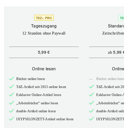
TDZ+ PRO
TDZ+
Tageszugang
Standard 
12 Stunden ohne Paywall
Zeitschriften o
5,99 €
5,99 €
ab
Online lesen
Online l
Bücher online lesen
—
Bücher online lesen
TdZ-Artikel seit 2013 online lesen
TdZ-Artikel seit 2013
Exklusive Online-Artikel lesen
Exklusive Online-Arti
„Arbeitsbücher“ online lesen
„Arbeitsbücher“ onlin
double-Artikel online lesen
double-Artikel online
IXYPSILONZETT-Artikel online lesen
IXYPSILONZETT-Arti