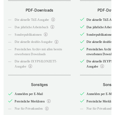
PDF-Downloads
PDF-Down
—
Die aktuelle TdZ-Ausgabe
Die aktuelle TdZ-Au
—
Das jährliche Arbeitsbuch
Das jährliche Arbeits
—
Sonderpublikationen
Sonderpublikationen
—
Die aktuelle double-Ausgabe
Die aktuelle double-
—
Persönliches Archiv mit allen bereits
Persönliches Archiv mi
erworbenen Downloads
erworbenen Downloa
—
Die aktuelle IXYPSILONZETT-
Die aktuelle IXYPS
Ausgabe
Ausgabe
Sonstiges
Sonsti
Anmelden per E-Mail
Anmelden per E-Mail
Persönliche Merklisten
Persönliche Merklist
—
—
Nur für Privatkunden
Nur für Privatkunden