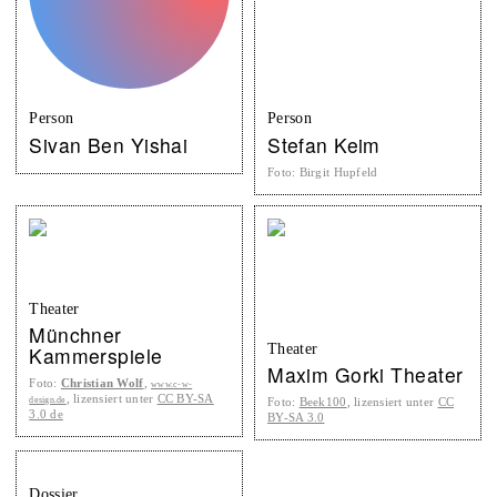
Person
Person
Sivan Ben Yishai
Stefan Keim
Foto
:
Birgit Hupfeld
Theater
Münchner
Theater
Kammerspiele
Maxim Gorki Theater
Foto
:
Christian Wolf
,
www.c-w-
, lizensiert unter
CC BY-SA
design.de
Foto
:
Beek100
, lizensiert unter
CC
3.0 de
BY-SA 3.0
Dossier