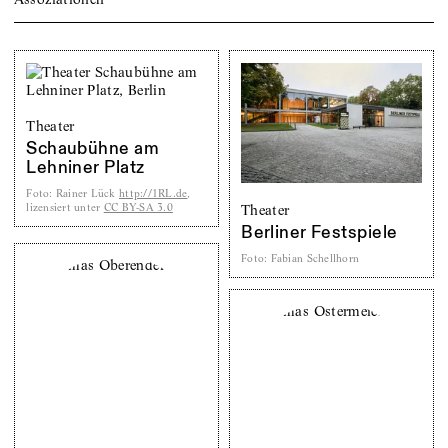
Theater
Schaubühne am
Lehniner Platz
Foto
:
Rainer Lück
http://1RL.de
,
lizensiert unter
CC BY-SA 3.0
Theater
Berliner Festspiele
Foto
:
Fabian Schellhorn