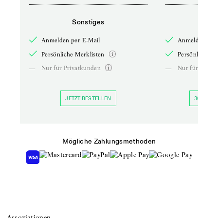
Sonstiges
So
Anmelden per E-Mail
Anmelden per 
Persönliche Merklisten
Persönliche Me
—
Nur für Privatkunden
—
Nur für Priva
JETZT BESTELLEN
30 TAGE 
Mögliche Zahlungsmethoden
Assoziationen