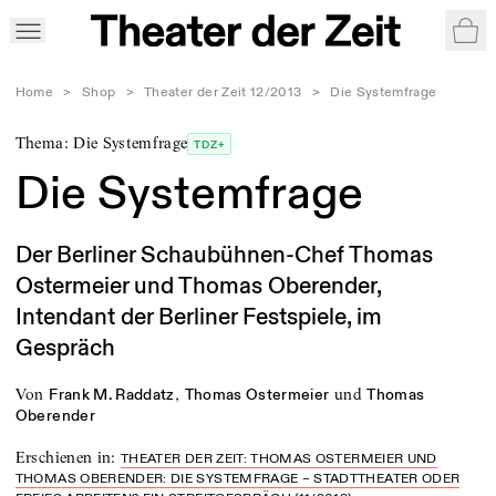
War
Home
>
Shop
>
Theater der Zeit 12/2013
>
Die Systemfrage
Thema: Die Systemfrage
TDZ+
Die Systemfrage
Der Berliner Schaubühnen-Chef Thomas
Ostermeier und Thomas Oberender,
Intendant der Berliner Festspiele, im
Gespräch
von
,
und
Frank M. Raddatz
Thomas Ostermeier
Thomas
Oberender
Erschienen in
:
THEATER DER ZEIT: THOMAS OSTERMEIER UND
THOMAS OBERENDER: DIE SYSTEMFRAGE – STADTTHEATER ODER