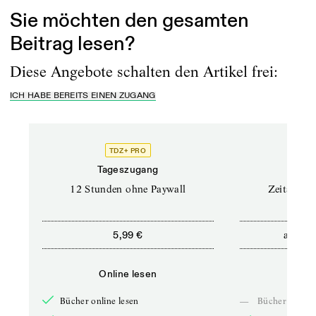
Sie möchten den gesamten
Beitrag lesen?
Diese Angebote schalten den Artikel frei:
ICH HABE BEREITS EINEN ZUGANG
TDZ+ PRO
Tageszugang
Stand
12 Stunden ohne Paywall
Zeitschrif
ab
5,99 €
5,9
Online lesen
Onli
Bücher online lesen
—
Bücher online 