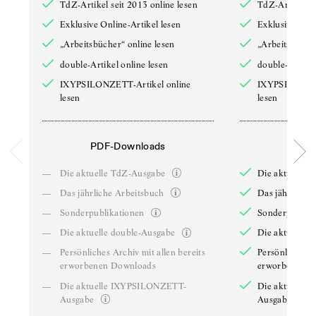
TdZ-Artikel seit 2013 online lesen
TdZ-Artikel se
Exklusive Online-Artikel lesen
Exklusive Onli
„Arbeitsbücher“ online lesen
„Arbeitsbücher
double-Artikel online lesen
double-Artikel
IXYPSILONZETT-Artikel online
IXYPSILONZET
lesen
lesen
PDF-Downloads
PDF-
—
Die aktuelle TdZ-Ausgabe
Die aktuelle 
—
Das jährliche Arbeitsbuch
Das jährliche 
—
Sonderpublikationen
Sonderpublika
—
Die aktuelle double-Ausgabe
Die aktuelle 
—
Persönliches Archiv mit allen bereits
Persönliches A
erworbenen Downloads
erworbenen D
—
Die aktuelle IXYPSILONZETT-
Die aktuelle
Ausgabe
Ausgabe