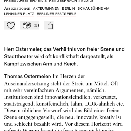
FREIES ARBEITEN? EIN STREITGESPRÄCH (11/2013)
Assoziationen
:
AKTEUR:INNEN
BERLIN
SCHAUBÜHNE AM
LEHNINER PLATZ
BERLINER FESTSPIELE
(
0
)
Zu Mein-TdZ hinzufügen
Applaudieren
mail
Herr Ostermeier, das Verhältnis von freier Szene und
Stadttheater wird oft konflikthaft dargestellt, als
Kampf zwischen Arm und Reich.
Im Herzen der
Thomas Ostermeier:
Auseinandersetzung steht der Streit um Mittel. Oft
mit sehr vereinfachten Argumenten, nämlich:
Institutionen sind innovationsfeindlich, verkrustet,
staatstragend, kunstfeindlich, lahm, DDR-ähnlich etc.
Diesem üblichen Vorwurf wird das Bild einer freien
Szene entgegengestellt, die neu, innovativ, kreativ ist
und schlecht bezahlt wird. Vor diesem Horizont wird
gefragt: Warum kriegt die freie Szene nicht mehr