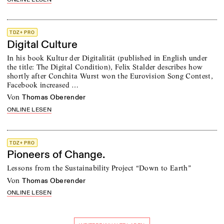
TDZ+ PRO
Digital Culture
In his book Kultur der Digitalität (published in English under
the title: The Digital Condition), Felix Stalder describes how
shortly after Conchita Wurst won the Eurovision Song Contest,
Facebook increased …
von
Thomas Oberender
ONLINE LESEN
TDZ+ PRO
Pioneers of Change.
Lessons from the Sustainability Project “Down to Earth”
von
Thomas Oberender
ONLINE LESEN