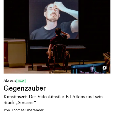
Akteure
TDZ+
Gegenzauber
Kunstinsert: Der Videokünstler Ed Atkins und sein
Stück „Sorcerer“
von
Thomas Oberender