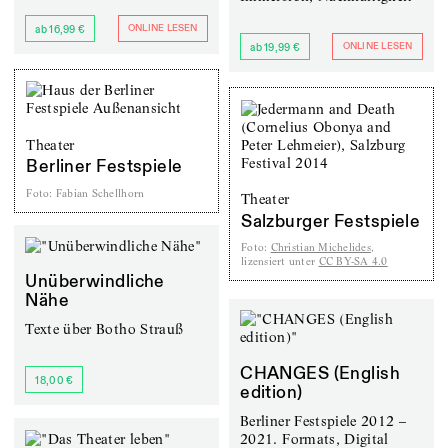
ONLINE LESEN
ab 16,99 €
ONLINE LESEN
ab 19,99 €
Theater
Berliner Festspiele
Foto
:
Fabian Schellhorn
Theater
Salzburger Festspiele
Foto
:
Christian Michelides
,
lizensiert unter
CC BY-SA 4.0
Unüberwindliche
Nähe
Texte über Botho Strauß
CHANGES (English
18,00 €
edition)
Berliner Festspiele 2012 –
2021. Formats, Digital