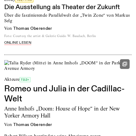
TDZ+ PRO
Die Ausstellung als Theater der Zukunft
Über die faszinierende Parallelwelt der „Twin Zone“ von Markus
Selg
von
Thomas Oberender
Foto
:
Courtesy the artist & Galerie Guido W. Baudach, Berlin
ONLINE LESEN
Akteure
TDZ+
Romeo und Julia in der Cadillac-
Welt
Anne Imhofs „Doom: House of Hope“ in der New
Yorker Armory Hall
von
Thomas Oberender
Robert Wilson begründete seine Abneigung gegen