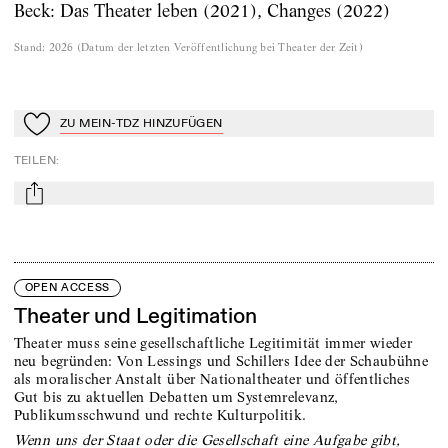
Beck: Das Theater leben (2021), Changes (2022)
Stand
:
2026
(
Datum der letzten Veröffentlichung bei Theater der Zeit
)
ZU MEIN-TDZ HINZUFÜGEN
Zu Mein-TdZ hinzufügen
TEILEN
:
mail
OPEN ACCESS
Theater und Legitimation
Theater muss seine gesellschaftliche Legitimität immer wieder
neu begründen: Von Lessings und Schillers Idee der Schaubühne
als moralischer Anstalt über Nationaltheater und öffentliches
Gut bis zu aktuellen Debatten um Systemrelevanz,
Publikumsschwund und rechte Kulturpolitik.
Wenn uns der Staat oder die Gesellschaft eine Aufgabe gibt,