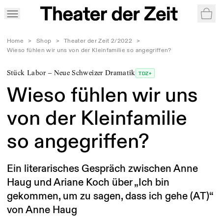
War
Home
>
Shop
>
Theater der Zeit 2/2022
>
Wieso fühlen wir uns von der Kleinfamilie so angegriffen?
Stück Labor – Neue Schweizer Dramatik
TDZ+
Wieso fühlen wir uns
von der Kleinfamilie
so angegriffen?
Ein literarisches Gespräch zwischen Anne
Haug und Ariane Koch über „Ich bin
gekommen, um zu sagen, dass ich gehe (AT)“
von Anne Haug