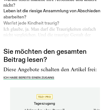
nicht?
Leben ist die riesige Ansammlung von Abschieden
abarbeiten?
War/ist jede Kindheit traurig?
Ich glaube, ja. Man darf die Traurigkeiten einfach
nicht vergleichen. Und die traurige Gestalt der
Kindheit...
Sie möchten den gesamten
Beitrag lesen?
Diese Angebote schalten den Artikel frei:
ICH HABE BEREITS EINEN ZUGANG
TDZ+ PRO
Tageszugang
Stand