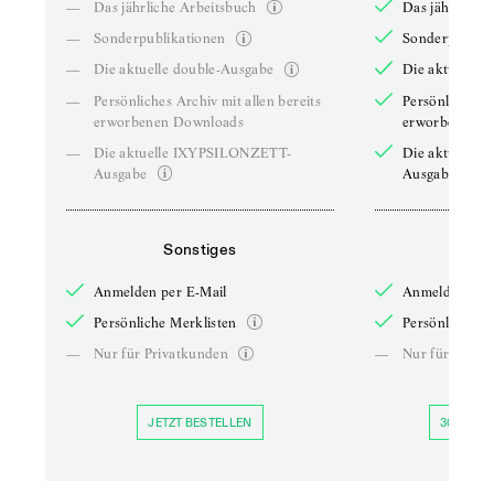
—
Das jährliche Arbeitsbuch
Das jährliche 
—
Sonderpublikationen
Sonderpublika
—
Die aktuelle double-Ausgabe
Die aktuelle 
—
Persönliches Archiv mit allen bereits
Persönliches A
erworbenen Downloads
erworbenen D
—
Die aktuelle IXYPSILONZETT-
Die aktuelle
Ausgabe
Ausgabe
Sonstiges
So
Anmelden per E-Mail
Anmelden per 
Persönliche Merklisten
Persönliche Me
—
Nur für Privatkunden
—
Nur für Priva
JETZT BESTELLEN
30 TAGE 