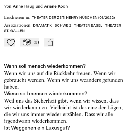
von
und
Anne Haug
Ariane Koch
Erschienen in
:
THEATER DER ZEIT: HENRY HÜBCHEN (01/2022)
Assoziationen
:
DRAMATIK
SCHWEIZ
THEATER BASEL
THEATER
ST. GALLEN
(
0
)
Zu Mein-TdZ hinzufügen
Applaudieren
mail
Wann soll mensch wiederkommen?
Wenn wir uns auf die Rückkehr freuen. Wenn wir
gebraucht werden. Wenn wir uns woanders gefunden
haben.
Wieso soll mensch wiederkommen?
Weil uns das Sicherheit gibt, wenn wir wissen, dass
wir wiederkommen. Vielleicht ist das eine der Lügen,
die wir uns immer wieder erzählen. Dass wir alle
irgendwann wiederkommen.
Ist Weggehen ein Luxusgut?