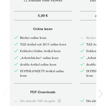
12 Stunden ohne Paywall
Zeitschrif
ab
5,99 €
5,9
Online lesen
Onli
Bücher online lesen
—
Bücher online 
TdZ-Artikel seit 2013 online lesen
TdZ-Artikel se
Exklusive Online-Artikel lesen
Exklusive Onli
„Arbeitsbücher“ online lesen
„Arbeitsbücher
double-Artikel online lesen
double-Artikel
IXYPSILONZETT-Artikel online
IXYPSILONZET
lesen
lesen
PDF-Downloads
PDF-
—
Die aktuelle TdZ-Ausgabe
Die aktuelle 