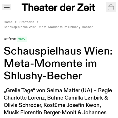
War
Home
>
Startseite
>
Schauspielhaus Wien: Meta-Momente im Shlushy-Becher
Auftritt
TDZ+
Schauspielhaus Wien:
Meta-Momente im
Shlushy-Becher
„Grelle Tage“ von Selma Matter (UA) – Regie
Charlotte Lorenz, Bühne Camilla Lønbirk &
Olivia Schrøder, Kostüme Josefin Kwon,
Musik Florentin Berger-Monit & Johannes