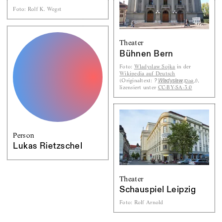
Foto
:
Rolf K. Wegst
Theater
Bühnen Bern
Foto
:
Wladyslaw Sojka
in der
Wikipedia auf Deutsch
(
Originaltext:
),
?
Wladyslaw
[Disk.]
lizensiert unter
CC-BY-SA-3.0
Person
Lukas Rietzschel
Theater
Schauspiel Leipzig
Foto
:
Rolf Arnold