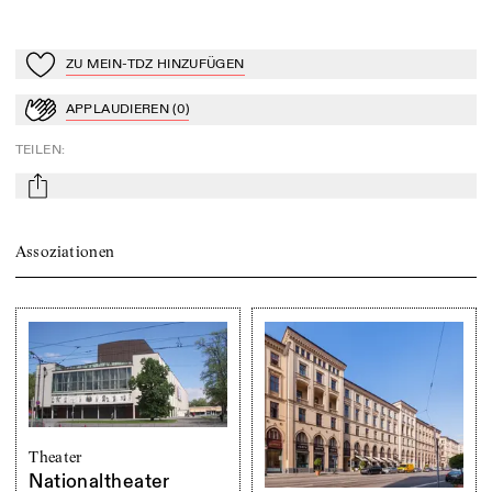
ZU MEIN-TDZ HINZUFÜGEN
Zu Mein-TdZ hinzufügen
APPLAUDIEREN
(
0
)
Applaudieren
TEILEN
:
mail
Assoziationen
Theater
Nationaltheater