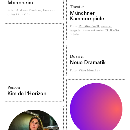
Mannheim
Theater
Foto
:
Andreas Praefcke, lizensiert
Münchner
unter
CC BY 3.0
Kammerspiele
Foto
:
Christian Wolf
,
www.c-w-
, lizensiert unter
CC BY-SA
design.de
3.0 de
Dossier
Neue Dramatik
Foto
:
Vitor Monthay
Person
Kim de l’Horizon