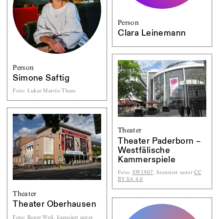
Person
Clara Leinemann
Person
Simone Saftig
Foto
:
Lukas Marvin Thum
Theater
Theater Paderborn –
Westfälische
Kammerspiele
Foto
:
SW1907
, lizensiert unter
CC
BY-SA 4.0
Theater
Theater Oberhausen
Foto
:
Roger Weil, lizensiert unter