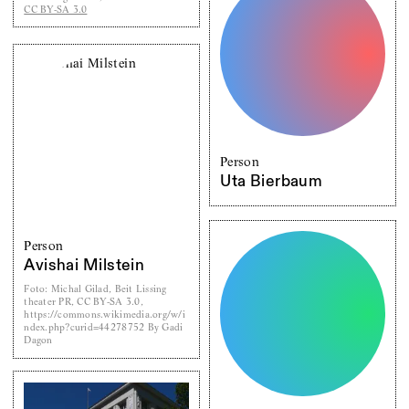
CC BY-SA 3.0
Person
Uta Bierbaum
Person
Avishai Milstein
Foto
:
Michal Gilad, Beit Lissing
theater PR, CC BY-SA 3.0,
https://commons.wikimedia.org/w/i
ndex.php?curid=44278752 By Gadi
Dagon