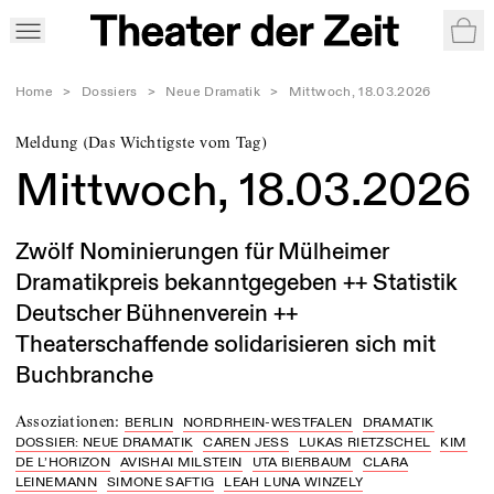
War
Home
>
Dossiers
>
Neue Dramatik
>
Mittwoch, 18.03.2026
Meldung (Das Wichtigste vom Tag)
Mittwoch, 18.03.2026
Zwölf Nominierungen für Mülheimer
Dramatikpreis bekanntgegeben ++ Statistik
Deutscher Bühnenverein ++
Theaterschaffende solidarisieren sich mit
Buchbranche
Assoziationen
:
BERLIN
NORDRHEIN-WESTFALEN
DRAMATIK
DOSSIER: NEUE DRAMATIK
CAREN JESS
LUKAS RIETZSCHEL
KIM
DE L’HORIZON
AVISHAI MILSTEIN
UTA BIERBAUM
CLARA
LEINEMANN
SIMONE SAFTIG
LEAH LUNA WINZELY