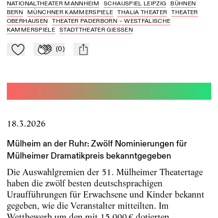
NATIONALTHEATER MANNHEIM
SCHAUSPIEL LEIPZIG
BÜHNEN
BERN
MÜNCHNER KAMMERSPIELE
THALIA THEATER
THEATER
OBERHAUSEN
THEATER PADERBORN – WESTFÄLISCHE
KAMMERSPIELE
STADTTHEATER GIESSEN
(
0
)
Zu Mein-TdZ hinzufügen
Applaudieren
mail
18.3.2026
Mülheim an der Ruhr: Zwölf Nominierungen für
Mülheimer Dramatikpreis bekanntgegeben
Die Auswahlgremien der 51. Mülheimer Theatertage
haben die zwölf besten deutschsprachigen
Uraufführungen für Erwachsene und Kinder bekannt
gegeben, wie die Veranstalter mitteilten. Im
Wettbewerb um den mit 15 000 € dotierten