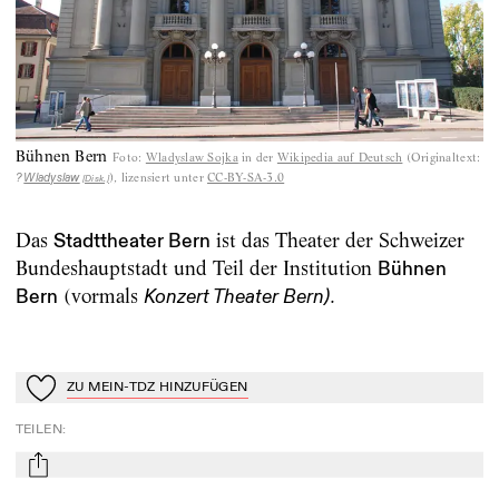
Bühnen Bern
Foto
:
Wladyslaw Sojka
in der
Wikipedia auf Deutsch
(
Originaltext:
), lizensiert unter
CC-BY-SA-3.0
?
Wladyslaw
[Disk.]
Das
ist das Theater der Schweizer
Stadttheater Bern
Bundeshauptstadt und Teil der Institution
Bühnen
(vormals
.
Bern
Konzert Theater Bern)
ZU MEIN-TDZ HINZUFÜGEN
Zu Mein-TdZ hinzufügen
TEILEN
:
mail