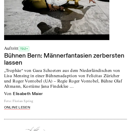
Auftritt
TDZ+
Bühnen Bern: Männerfantasien zerbersten
lassen
„Trophäe“ von Gaea Schoeters aus dem Niederländischen von
Lisa Mensing in einer Bühnenadaption von Felicitas Züricher
und Roger Vontobel (UA) – Regie Roger Vontobel, Bühne Olaf
Altmann, Kostüme Jana Findeklee …
von
Elisabeth Maier
Foto
:
Florian Spring
ONLINE LESEN