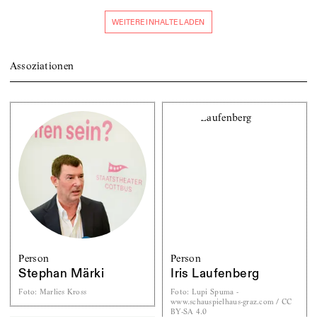
WEITERE INHALTE LADEN
Assoziationen
Person
Person
Stephan Märki
Iris Laufenberg
Foto
:
Marlies Kross
Foto
:
Lupi Spuma -
www.schauspielhaus-graz.com / CC
BY-SA 4.0