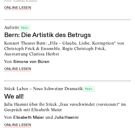
Foto
:
Yoshiko Kusano
ONLINE LESEN
Auftritt
TDZ+
Bern: Die Artistik des Betrugs
Konzert Theater Bern: „Fifa – Glaube, Liebe, Korruption“ von
Christoph Frick & Ensemble. Regie Christoph Frick,
Ausstattung Clarissa Herbst
von
Simone von Büren
ONLINE LESEN
Stück Labor – Neue Schweizer Dramatik
TDZ+
We all!
Julia Haenni über ihr Stück „frau verschwindet (versionen)“ im
Gespräch mit Elisabeth Maier
von
und
Elisabeth Maier
Julia Haenni
ONLINE LESEN