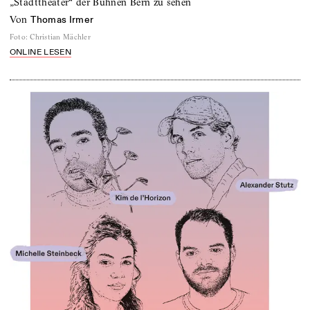
„Stadttheater“ der Bühnen Bern zu sehen
von
Thomas Irmer
Foto
:
Christian Mächler
ONLINE LESEN