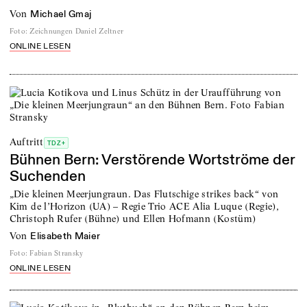
von
Michael Gmaj
Foto
:
Zeichnungen Daniel Zeltner
ONLINE LESEN
Auftritt
TDZ+
Bühnen Bern: Verstörende Wortströme der
Suchenden
„Die kleinen Meerjungraun. Das Flutschige strikes back“ von
Kim de l’Horizon (UA) – Regie Trio ACE Alia Luque (Regie),
Christoph Rufer (Bühne) und Ellen Hofmann (Kostüm)
von
Elisabeth Maier
Foto
:
Fabian Stransky
ONLINE LESEN